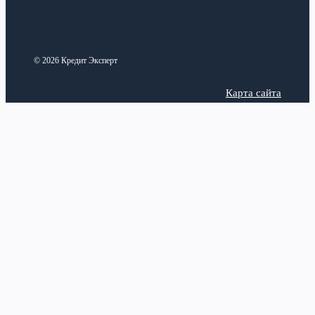
© 2026 Кредит Эксперт
Карта сайта
Политика конфиденциальности
Categories
Latest posts
Анализ рынка
Верификация аккаунта в
Вавада: зачем нужна и как
Виды кредитных продуктов
пройти проверку
17 июля,
Законодательная база
2026
Кредитная история
Ремонт роторных
воздуходувок и вакуумного