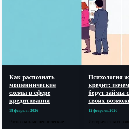
Как распознать
Психология ж
мошеннические
кредит: поче
схемы в сфере
берут займы 
кредитования
своих возмож
18 февраля, 2026
12 февраля, 2026
Распознать мошеннические
Историческая справ