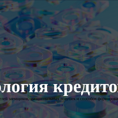
логия кредит
делей заемщиков, эмоциональных ловушек и способов формирова