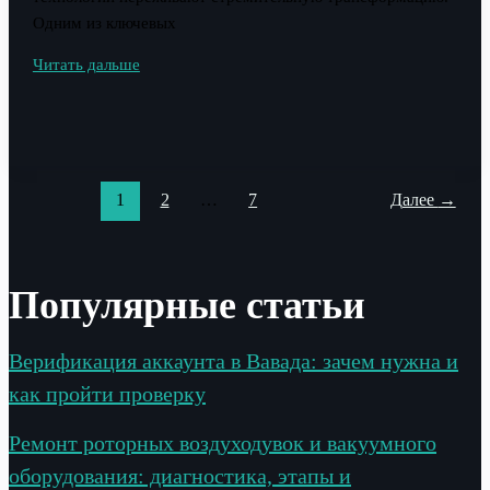
Одним из ключевых
Кредитная
Читать дальше
карта
с
чат-
ботом:
как
1
2
…
7
Далее
→
она
работает
и
Популярные статьи
в
чем
её
Верификация аккаунта в Вавада: зачем нужна и
преимущества
как пройти проверку
Ремонт роторных воздуходувок и вакуумного
оборудования: диагностика, этапы и