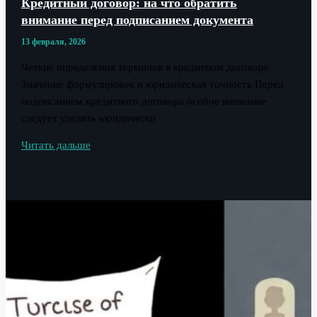
Кредитный договор: на что обратить
внимание перед подписанием документа
13 февраля, 2026
Четкие определения терминов в кредитном договоре
Значение формулировок и юридическая точность Перед
подписанием кредитного договора особое внимание
следует уделить юридически
Кредитный
Читать дальше
договор:
на
что
обратить
внимание
перед
подписанием
документа