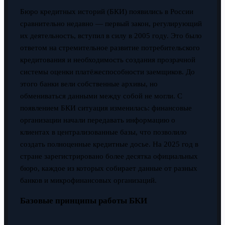
Бюро кредитных историй (БКИ) появились в России
сравнительно недавно — первый закон, регулирующий
их деятельность, вступил в силу в 2005 году. Это было
ответом на стремительное развитие потребительского
кредитования и необходимость создания прозрачной
системы оценки платёжеспособности заемщиков. До
этого банки вели собственные архивы, но
обмениваться данными между собой не могли. С
появлением БКИ ситуация изменилась: финансовые
организации начали передавать информацию о
клиентах в централизованные базы, что позволило
создать полноценные кредитные досье. На 2025 год в
стране зарегистрировано более десятка официальных
бюро, каждое из которых собирает данные от разных
банков и микрофинансовых организаций.
Базовые принципы работы БКИ