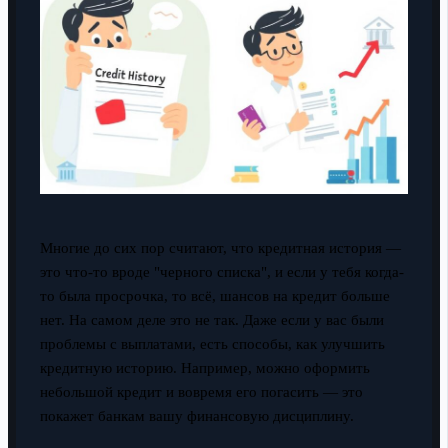
Многие до сих пор считают, что кредитная история —
это что-то вроде "черного списка", и если у тебя когда-
то была просрочка, то всё, шансов на кредит больше
нет. На самом деле это не так. Даже если у вас были
проблемы с выплатами, есть способы, как улучшить
кредитную историю. Например, можно оформить
небольшой кредит и вовремя его погасить — это
покажет банкам вашу финансовую дисциплину.