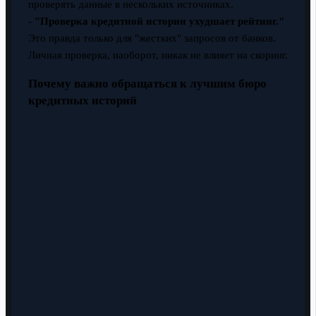
проверять данные в нескольких источниках.
-
"Проверка кредитной истории ухудшает рейтинг."
Это правда только для "жестких" запросов от банков.
Личная проверка, наоборот, никак не влияет на скоринг.
Почему важно обращаться к лучшим бюро
кредитных историй