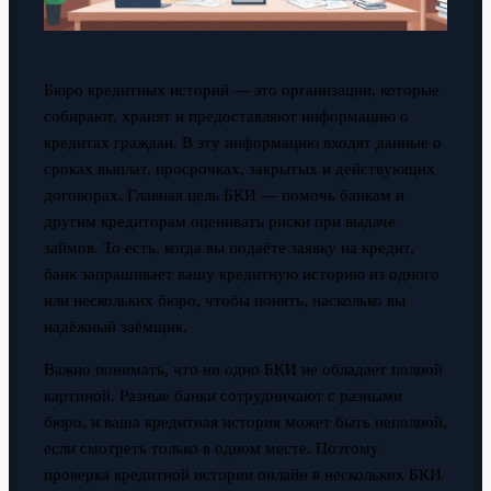
Бюро кредитных историй — это организации, которые
собирают, хранят и предоставляют информацию о
кредитах граждан. В эту информацию входят данные о
сроках выплат, просрочках, закрытых и действующих
договорах. Главная цель БКИ — помочь банкам и
другим кредиторам оценивать риски при выдаче
займов. То есть, когда вы подаёте заявку на кредит,
банк запрашивает вашу кредитную историю из одного
или нескольких бюро, чтобы понять, насколько вы
надёжный заёмщик.
Важно понимать, что ни одно БКИ не обладает полной
картиной. Разные банки сотрудничают с разными
бюро, и ваша кредитная история может быть неполной,
если смотреть только в одном месте. Поэтому
проверка кредитной истории онлайн в нескольких БКИ