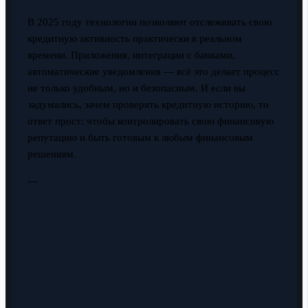
В 2025 году технологии позволяют отслеживать свою
кредитную активность практически в реальном
времени. Приложения, интеграции с банками,
автоматические уведомления — всё это делает процесс
не только удобным, но и безопасным. И если вы
задумались, зачем проверять кредитную историю, то
ответ прост: чтобы контролировать свою финансовую
репутацию и быть готовым к любым финансовым
решениям.
---