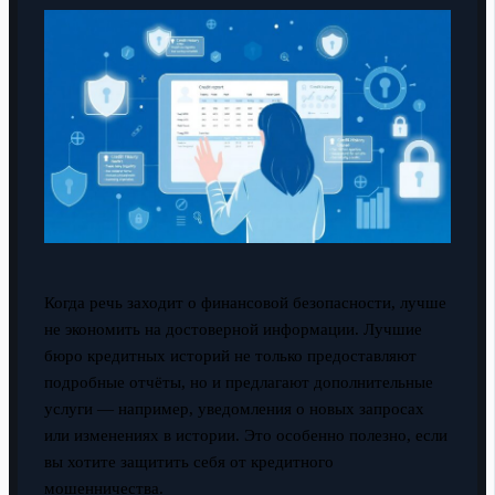
Когда речь заходит о финансовой безопасности, лучше
не экономить на достоверной информации. Лучшие
бюро кредитных историй не только предоставляют
подробные отчёты, но и предлагают дополнительные
услуги — например, уведомления о новых запросах
или изменениях в истории. Это особенно полезно, если
вы хотите защитить себя от кредитного
мошенничества.