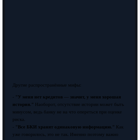
Другие распространённые мифы:
-
"У меня нет кредитов — значит, у меня хорошая
история."
Наоборот, отсутствие истории может быть
минусом, ведь банку не на что опереться при оценке
риска.
-
"Все БКИ хранят одинаковую информацию."
Как
уже говорилось, это не так. Именно поэтому важно