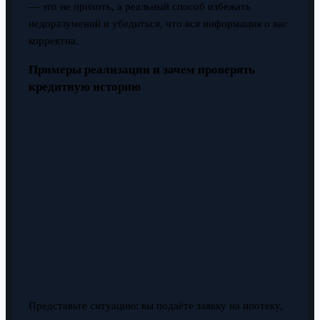
— это не прихоть, а реальный способ избежать
недоразумений и убедиться, что вся информация о вас
корректна.
Примеры реализации и зачем проверять
кредитную историю
Представьте ситуацию: вы подаёте заявку на ипотеку,