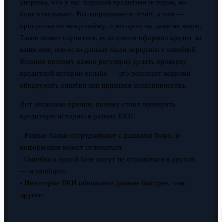
уверены, что у вас хорошая кредитная история, но
банк отказывает. Вы запрашиваете отчёт, а там —
просрочка по микрозайму, о котором вы даже не знали.
Такое может случиться, если кто-то оформил кредит на
ваше имя, или если данные были переданы с ошибкой.
Именно поэтому важно регулярно делать проверку
кредитной истории онлайн — это помогает вовремя
обнаружить ошибки или признаки мошенничества.
Вот несколько причин, почему стоит проверять
кредитную историю в разных БКИ:
- Разные банки сотрудничают с разными бюро, и
информация может отличаться.
- Ошибки в одной базе могут не отражаться в другой
— и наоборот.
- Некоторые БКИ обновляют данные быстрее, чем
другие.