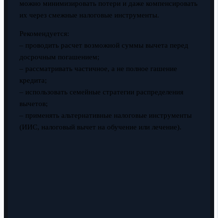
можно минимизировать потери и даже компенсировать
их через смежные налоговые инструменты.
Рекомендуется:
– проводить расчет возможной суммы вычета перед
досрочным погашением;
– рассматривать частичное, а не полное гашение
кредита;
– использовать семейные стратегии распределения
вычетов;
– применять альтернативные налоговые инструменты
(ИИС, налоговый вычет на обучение или лечение).