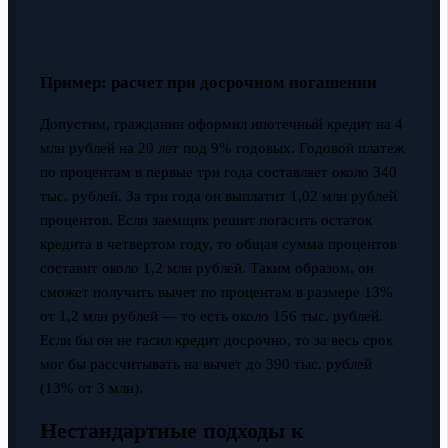
Пример: расчет при досрочном погашении
Допустим, гражданин оформил ипотечный кредит на 4
млн рублей на 20 лет под 9% годовых. Годовой платеж
по процентам в первые три года составляет около 340
тыс. рублей. За три года он выплатит 1,02 млн рублей
процентов. Если заемщик решит погасить остаток
кредита в четвертом году, то общая сумма процентов
составит около 1,2 млн рублей. Таким образом, он
сможет получить вычет по процентам в размере 13%
от 1,2 млн рублей — то есть около 156 тыс. рублей.
Если бы он не гасил кредит досрочно, то за весь срок
мог бы рассчитывать на вычет до 390 тыс. рублей
(13% от 3 млн).
Нестандартные подходы к