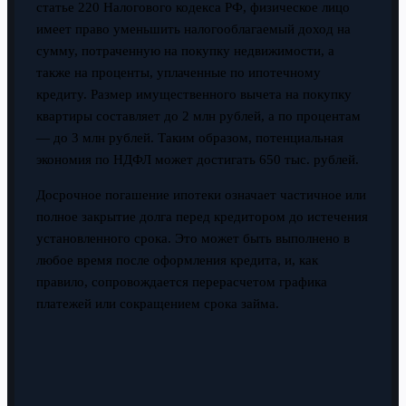
статье 220 Налогового кодекса РФ, физическое лицо
имеет право уменьшить налогооблагаемый доход на
сумму, потраченную на покупку недвижимости, а
также на проценты, уплаченные по ипотечному
кредиту. Размер имущественного вычета на покупку
квартиры составляет до 2 млн рублей, а по процентам
— до 3 млн рублей. Таким образом, потенциальная
экономия по НДФЛ может достигать 650 тыс. рублей.
Досрочное погашение ипотеки означает частичное или
полное закрытие долга перед кредитором до истечения
установленного срока. Это может быть выполнено в
любое время после оформления кредита, и, как
правило, сопровождается перерасчетом графика
платежей или сокращением срока займа.