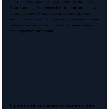
постепенно уменьшаются, а основная сумма растет.
Правая линия — укороченный график при досрочном
погашении: крутой спад процентов в первые годы,
затем резкий обрыв. Площадь под кривой — это сумма
выплаченных процентов, и она существенно меньше
при досрочном погашении.
Сравнение налогового вычета при