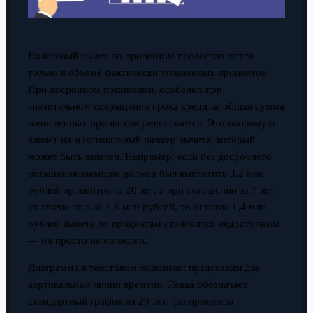
Налоговый вычет по процентам предоставляется
только в объеме фактически уплаченных процентов.
При досрочном погашении, особенно при
значительном сокращении срока кредита, общая сумма
начисленных процентов уменьшается. Это напрямую
влияет на максимальный размер вычета, который
может быть заявлен. Например, если без досрочного
погашения заемщик должен был выплатить 3,2 млн
рублей процентов за 20 лет, а при погашении за 7 лет
уплачено только 1,6 млн рублей, то остаток 1,4 млн
рублей вычета по процентам становится недоступным
— он просто не начислен.
Диаграмма в текстовом описании: представим две
вертикальные линии времени. Левая обозначает
стандартный график на 20 лет, где проценты