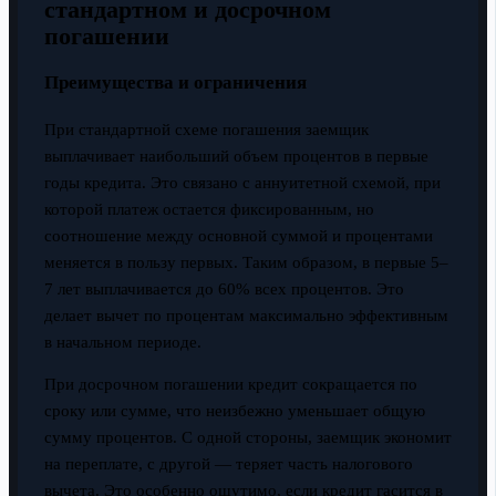
стандартном и досрочном
погашении
Преимущества и ограничения
При стандартной схеме погашения заемщик
выплачивает наибольший объем процентов в первые
годы кредита. Это связано с аннуитетной схемой, при
которой платеж остается фиксированным, но
соотношение между основной суммой и процентами
меняется в пользу первых. Таким образом, в первые 5–
7 лет выплачивается до 60% всех процентов. Это
делает вычет по процентам максимально эффективным
в начальном периоде.
При досрочном погашении кредит сокращается по
сроку или сумме, что неизбежно уменьшает общую
сумму процентов. С одной стороны, заемщик экономит
на переплате, с другой — теряет часть налогового
вычета. Это особенно ощутимо, если кредит гасится в