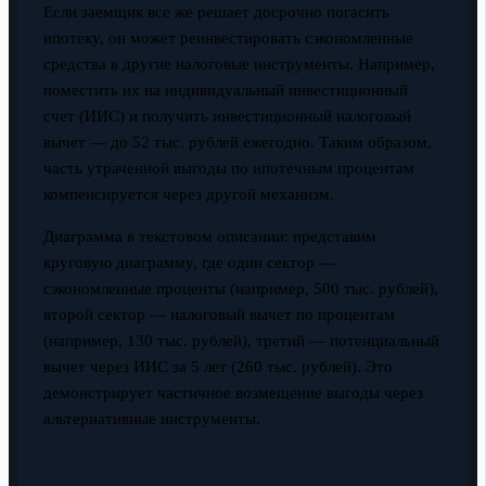
Если заемщик все же решает досрочно погасить
ипотеку, он может реинвестировать сэкономленные
средства в другие налоговые инструменты. Например,
поместить их на индивидуальный инвестиционный
счет (ИИС) и получить инвестиционный налоговый
вычет — до 52 тыс. рублей ежегодно. Таким образом,
часть утраченной выгоды по ипотечным процентам
компенсируется через другой механизм.
Диаграмма в текстовом описании: представим
круговую диаграмму, где один сектор —
сэкономленные проценты (например, 500 тыс. рублей),
второй сектор — налоговый вычет по процентам
(например, 130 тыс. рублей), третий — потенциальный
вычет через ИИС за 5 лет (260 тыс. рублей). Это
демонстрирует частичное возмещение выгоды через
альтернативные инструменты.