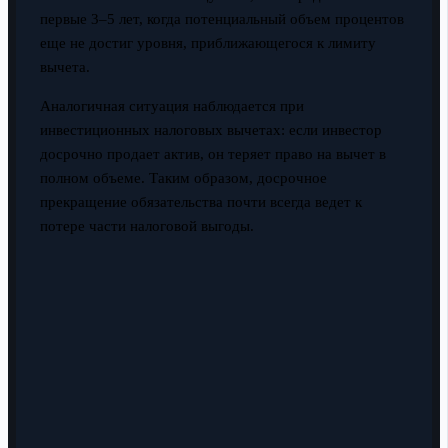
первые 3–5 лет, когда потенциальный объем процентов
еще не достиг уровня, приближающегося к лимиту
вычета.
Аналогичная ситуация наблюдается при
инвестиционных налоговых вычетах: если инвестор
досрочно продает актив, он теряет право на вычет в
полном объеме. Таким образом, досрочное
прекращение обязательства почти всегда ведет к
потере части налоговой выгоды.