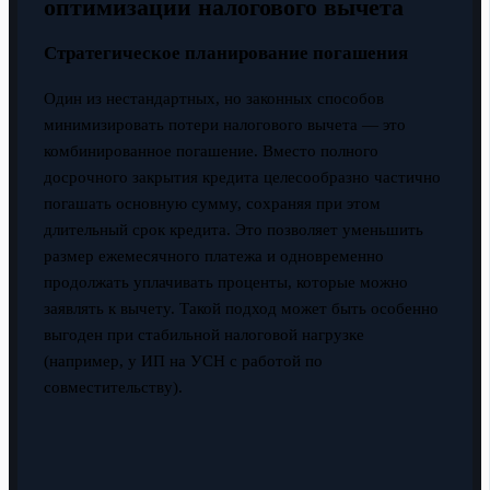
оптимизации налогового вычета
Стратегическое планирование погашения
Один из нестандартных, но законных способов
минимизировать потери налогового вычета — это
комбинированное погашение. Вместо полного
досрочного закрытия кредита целесообразно частично
погашать основную сумму, сохраняя при этом
длительный срок кредита. Это позволяет уменьшить
размер ежемесячного платежа и одновременно
продолжать уплачивать проценты, которые можно
заявлять к вычету. Такой подход может быть особенно
выгоден при стабильной налоговой нагрузке
(например, у ИП на УСН с работой по
совместительству).