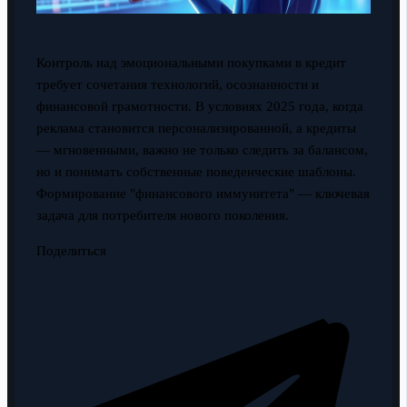
Контроль над эмоциональными покупками в кредит
требует сочетания технологий, осознанности и
финансовой грамотности. В условиях 2025 года, когда
реклама становится персонализированной, а кредиты
— мгновенными, важно не только следить за балансом,
но и понимать собственные поведенческие шаблоны.
Формирование "финансового иммунитета" — ключевая
задача для потребителя нового поколения.
Поделиться