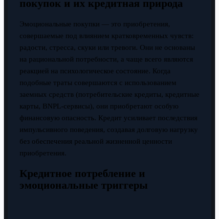
покупок и их кредитная природа
Эмоциональные покупки — это приобретения,
совершаемые под влиянием кратковременных чувств:
радости, стресса, скуки или тревоги. Они не основаны
на рациональной потребности, а чаще всего являются
реакцией на психологическое состояние. Когда
подобные траты совершаются с использованием
заемных средств (потребительские кредиты, кредитные
карты, BNPL-сервисы), они приобретают особую
финансовую опасность. Кредит усиливает последствия
импульсивного поведения, создавая долговую нагрузку
без обеспечения реальной жизненной ценности
приобретения.
Кредитное потребление и
эмоциональные триггеры