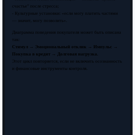
счастье" после стресса;
- Культурные установки: «если могу платить частями
— значит, могу позволить».
Диаграмма поведения покупателя может быть описана
так:
Стимул → Эмоциональный отклик → Импульс →
Покупка в кредит → Долговая нагрузка.
Этот цикл повторяется, если не включить осознанность
и финансовые инструменты контроля.