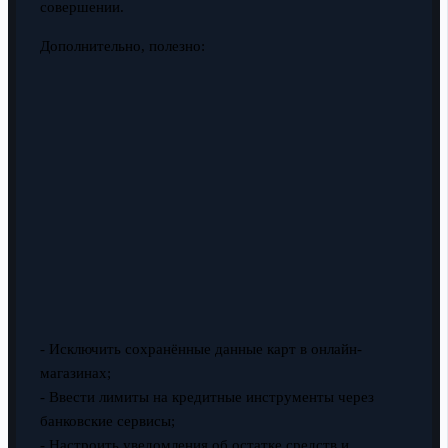
совершении.
Дополнительно, полезно:
- Исключить сохранённые данные карт в онлайн-
магазинах;
- Ввести лимиты на кредитные инструменты через
банковские сервисы;
- Настроить уведомления об остатке средств и