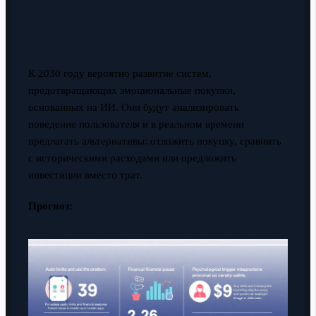
К 2030 году вероятно развитие систем,
предотвращающих эмоциональные покупки,
основанных на ИИ. Они будут анализировать
поведение пользователя и в реальном времени
предлагать альтернативы: отложить покупку, сравнить
с историческими расходами или предложить
инвестиции вместо трат.
Прогноз: