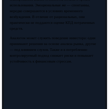
использования. Эмоциональные же — спонтанны,
нередко совершаются в условиях временного
возбуждения. В отличие от рациональных, они
практически не поддаются оценке КПД потраченных
средств.
Аналогом может служить поведение инвестора: одни
принимают решения на основе анализа рынка, другие
— под влиянием слухов. Также и в потреблении:
контролируемый подход снижает риски и повышает
устойчивость к финансовым стрессам.