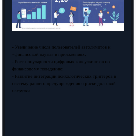
- Увеличение числа пользователей автолимитов и
«финансовой паузы» в приложениях;
- Рост популярности цифровых консультантов по
финансовому поведению;
- Развитие интеграции психологических триггеров в
систему раннего предупреждения о риске долговой
нагрузки.