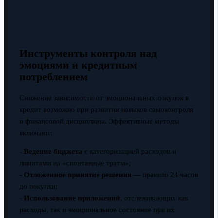
Инструменты контроля над
эмоциями и кредитным
потреблением
Снижение зависимости от эмоциональных покупок в
кредит возможно при развитии навыков самоконтроля
и финансовой дисциплины. Эффективные методы
включают:
-
Ведение бюджета
с категоризацией расходов и
лимитами на «спонтанные траты»;
-
Отложенное принятие решения
— правило 24 часов
до покупки;
-
Использование приложений
, отслеживающих как
расходы, так и эмоциональное состояние при их