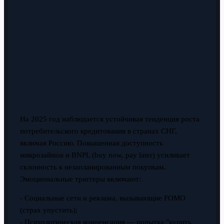
На 2025 год наблюдается устойчивая тенденция роста
потребительского кредитования в странах СНГ,
включая Россию. Повышенная доступность
микрозаймов и BNPL (buy now, pay later) усиливает
склонность к незапланированным покупкам.
Эмоциональные триггеры включают:
- Социальные сети и реклама, вызывающие FOMO
(страх упустить);
- Психологическая компенсация — попытка "купить