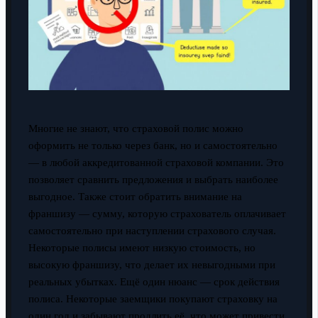
Многие не знают, что страховой полис можно
оформить не только через банк, но и самостоятельно
— в любой аккредитованной страховой компании. Это
позволяет сравнить предложения и выбрать наиболее
выгодное. Также стоит обратить внимание на
франшизу — сумму, которую страхователь оплачивает
самостоятельно при наступлении страхового случая.
Некоторые полисы имеют низкую стоимость, но
высокую франшизу, что делает их невыгодными при
реальных убытках. Ещё один нюанс — срок действия
полиса. Некоторые заемщики покупают страховку на
один год и забывают продлить её, что может привести