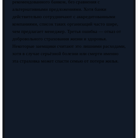
рекомендованного банком, без сравнения с
альтернативными предложениями. Хотя банки
действительно сотрудничают с аккредитованными
компаниями, список таких организаций часто шире,
чем предлагает менеджер. Третья ошибка — отказ от
добровольного страхования жизни и здоровья.
Некоторые заемщики считают это лишними расходами,
хотя в случае серьёзной болезни или смерти именно
эта страховка может спасти семью от потери жилья.