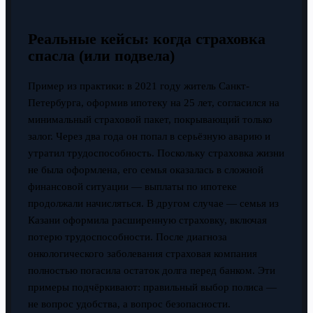
Реальные кейсы: когда страховка
спасла (или подвела)
Пример из практики: в 2021 году житель Санкт-
Петербурга, оформив ипотеку на 25 лет, согласился на
минимальный страховой пакет, покрывающий только
залог. Через два года он попал в серьёзную аварию и
утратил трудоспособность. Поскольку страховка жизни
не была оформлена, его семья оказалась в сложной
финансовой ситуации — выплаты по ипотеке
продолжали начисляться. В другом случае — семья из
Казани оформила расширенную страховку, включая
потерю трудоспособности. После диагноза
онкологического заболевания страховая компания
полностью погасила остаток долга перед банком. Эти
примеры подчёркивают: правильный выбор полиса —
не вопрос удобства, а вопрос безопасности.