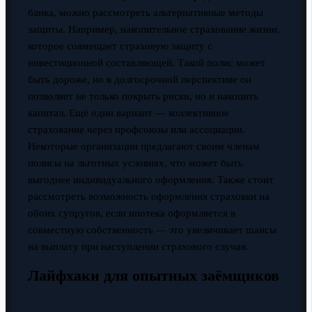
банка, можно рассмотреть альтернативные методы
защиты. Например, накопительное страхование жизни,
которое совмещает страховую защиту с
инвестиционной составляющей. Такой полис может
быть дороже, но в долгосрочной перспективе он
позволяет не только покрыть риски, но и накопить
капитал. Ещё один вариант — коллективное
страхование через профсоюзы или ассоциации.
Некоторые организации предлагают своим членам
полисы на льготных условиях, что может быть
выгоднее индивидуального оформления. Также стоит
рассмотреть возможность оформления страховки на
обоих супругов, если ипотека оформляется в
совместную собственность — это увеличивает шансы
на выплату при наступлении страхового случая.
Лайфхаки для опытных заёмщиков