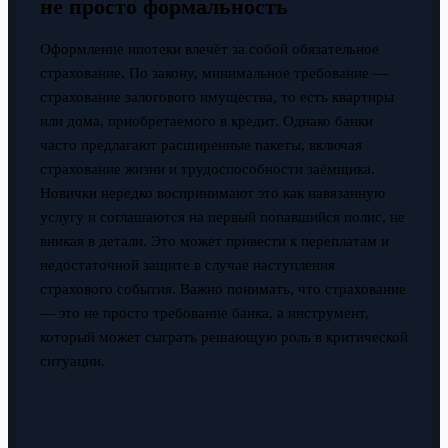
не просто формальность
Оформление ипотеки влечёт за собой обязательное
страхование. По закону, минимальное требование —
страхование залогового имущества, то есть квартиры
или дома, приобретаемого в кредит. Однако банки
часто предлагают расширенные пакеты, включая
страхование жизни и трудоспособности заёмщика.
Новички нередко воспринимают это как навязанную
услугу и соглашаются на первый попавшийся полис, не
вникая в детали. Это может привести к переплатам и
недостаточной защите в случае наступления
страхового события. Важно понимать, что страхование
— это не просто требование банка, а инструмент,
который может сыграть решающую роль в критической
ситуации.