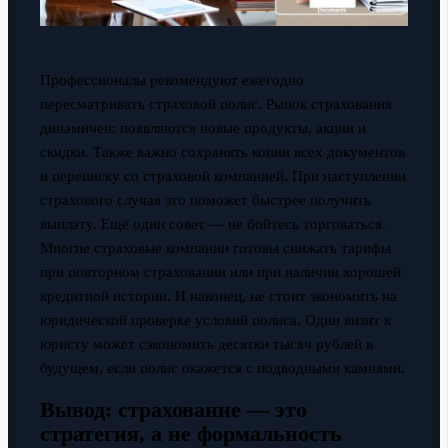
Профессионалы рекомендуют ежегодно
пересматривать страховой полис. Рынок страхования
динамичен: появляются новые продукты, акции и
скидки. Также важно сохранять копии всех документов
и переписку со страховой компанией. При наступлении
страхового случая это поможет быстрее получить
выплату. Ещё один совет — не бойтесь торговаться.
Многие страховые компании готовы снижать тарифы
при повторном страховании или при наличии хорошей
кредитной истории. И наконец, не стоит экономить на
юридической проверке условий полиса. Один визит к
юристу может сэкономить десятки тысяч рублей в
будущем, если полис окажется с подводными камнями.
Вывод: страхование — это
стратегия, а не формальность