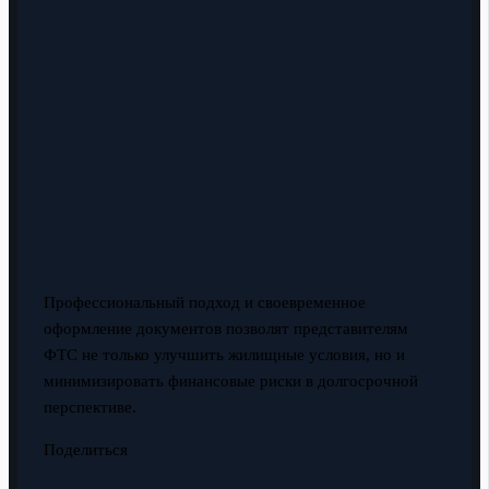
Профессиональный подход и своевременное
оформление документов позволят представителям
ФТС не только улучшить жилищные условия, но и
минимизировать финансовые риски в долгосрочной
перспективе.
Поделиться