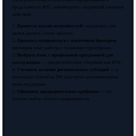
представители ФТС рекомендуют следующий алгоритм
действий:
1.
Провести анализ потребностей
: определить тип
жилья, регион, сумму кредита.
2.
Проконсультироваться с ипотечным брокером
,
имеющим опыт работы с силовыми структурами.
3.
Выбрать банк с профильной программой для
госслужащих
— предпочтительно Сбербанк или ВТБ.
4.
Уточнить наличие региональных субсидий
— в
некоторых субъектах РФ действуют дополнительные
меры поддержки.
5.
Оформить предварительное одобрение
— это
ускорит выбор объекта недвижимости.