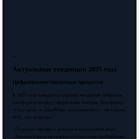
---
Актуальные тенденции 2025 года
Цифровизация ипотечных процессов
К 2025 году ожидается широкое внедрение цифровых
платформ в процесс оформления ипотеки. Платформы
«Госуслуги» и «ДомКлик» интегрируются с системами
ФТС, что позволяет:
- Получать справки о доходах в электронном виде;
- Автоматически проверять соответствие требованиям