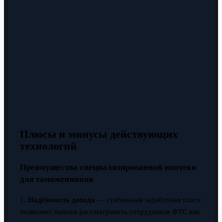
Плюсы и минусы действующих
технологий
Преимущества специализированной ипотеки
для таможенников
1.
Надёжность дохода
— стабильная заработная плата
позволяет банкам рассматривать сотрудников ФТС как