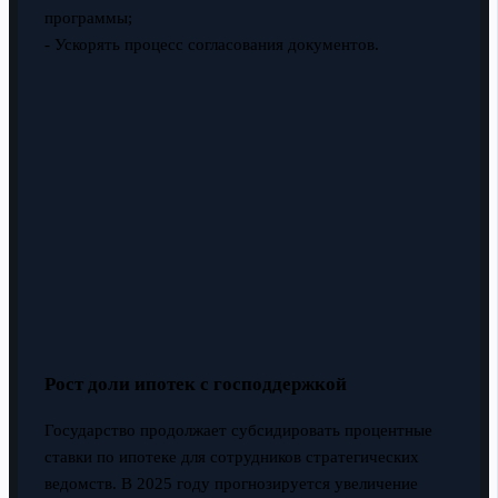
программы;
- Ускорять процесс согласования документов.
Рост доли ипотек с господдержкой
Государство продолжает субсидировать процентные
ставки по ипотеке для сотрудников стратегических
ведомств. В 2025 году прогнозируется увеличение