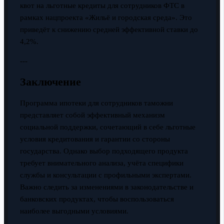
квот на льготные кредиты для сотрудников ФТС в
рамках нацпроекта «Жильё и городская среда». Это
приведёт к снижению средней эффективной ставки до
4,2%.
---
Заключение
Программа ипотеки для сотрудников таможни
представляет собой эффективный механизм
социальной поддержки, сочетающий в себе льготные
условия кредитования и гарантии со стороны
государства. Однако выбор подходящего продукта
требует внимательного анализа, учёта специфики
службы и консультации с профильными экспертами.
Важно следить за изменениями в законодательстве и
банковских продуктах, чтобы воспользоваться
наиболее выгодными условиями.