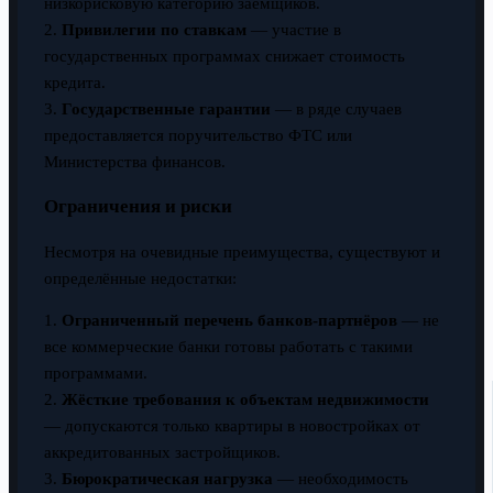
низкорисковую категорию заёмщиков.
2.
Привилегии по ставкам
— участие в
государственных программах снижает стоимость
кредита.
3.
Государственные гарантии
— в ряде случаев
предоставляется поручительство ФТС или
Министерства финансов.
Ограничения и риски
Несмотря на очевидные преимущества, существуют и
определённые недостатки:
1.
Ограниченный перечень банков-партнёров
— не
все коммерческие банки готовы работать с такими
программами.
2.
Жёсткие требования к объектам недвижимости
— допускаются только квартиры в новостройках от
аккредитованных застройщиков.
3.
Бюрократическая нагрузка
— необходимость