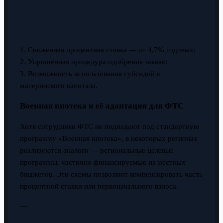
1. Сниженная процентная ставка — от 4,7% годовых;
2. Упрощённая процедура одобрения заявки;
3. Возможность использования субсидий и
материнского капитала.
Военная ипотека и её адаптация для ФТС
Хотя сотрудники ФТС не подпадают под стандартную
программу «Военная ипотека», в некоторых регионах
реализуются аналоги — региональные целевые
программы, частично финансируемые из местных
бюджетов. Эти схемы позволяют компенсировать часть
процентной ставки или первоначального взноса.
---