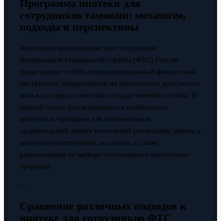
Программа ипотеки для
сотрудников таможни: механизм,
подходы и перспективы
Ипотечное кредитование для сотрудников
Федеральной таможенной службы (ФТС) России
представляет собой специализированный финансовый
инструмент, направленный на обеспечение доступного
жилья для представителей государственной службы. В
данной статье рассматриваются особенности
ипотечных программ для таможенников,
сравнительный анализ технологий реализации, плюсы и
минусы существующих подходов, а также
рекомендации по выбору оптимального ипотечного
продукта.
---
Сравнение различных подходов к
ипотеке для сотрудников ФТС