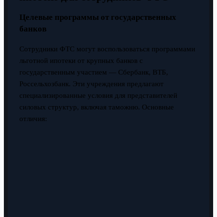
Целевые программы от государственных
банков
Сотрудники ФТС могут воспользоваться программами
льготной ипотеки от крупных банков с
государственным участием — Сбербанк, ВТБ,
Россельхозбанк. Эти учреждения предлагают
специализированные условия для представителей
силовых структур, включая таможню. Основные
отличия: