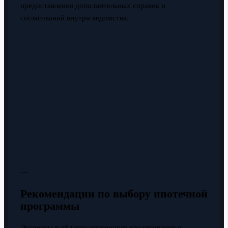
предоставления дополнительных справок и
согласований внутри ведомства.
---
Рекомендации по выбору ипотечной
программы
Эксперты в области ипотечного кредитования и