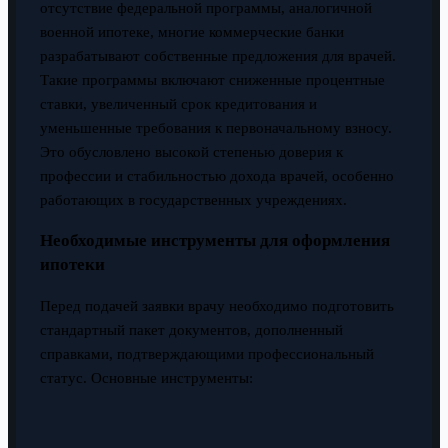
отсутствие федеральной программы, аналогичной
военной ипотеке, многие коммерческие банки
разрабатывают собственные предложения для врачей.
Такие программы включают сниженные процентные
ставки, увеличенный срок кредитования и
уменьшенные требования к первоначальному взносу.
Это обусловлено высокой степенью доверия к
профессии и стабильностью дохода врачей, особенно
работающих в государственных учреждениях.
Необходимые инструменты для оформления
ипотеки
Перед подачей заявки врачу необходимо подготовить
стандартный пакет документов, дополненный
справками, подтверждающими профессиональный
статус. Основные инструменты: