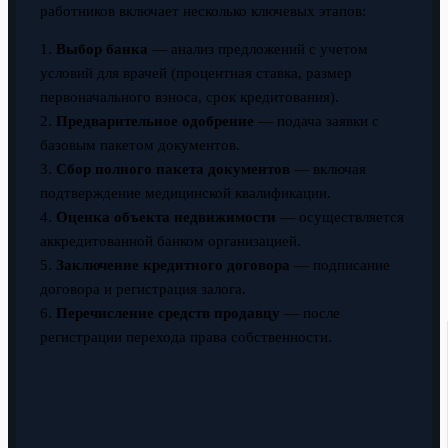
работников включает несколько ключевых этапов:
1.
Выбор банка
— анализ предложений с учетом
условий для врачей (процентная ставка, размер
первоначального взноса, срок кредитования).
2.
Предварительное одобрение
— подача заявки с
базовым пакетом документов.
3.
Сбор полного пакета документов
— включая
подтверждение медицинской квалификации.
4.
Оценка объекта недвижимости
— осуществляется
аккредитованной банком организацией.
5.
Заключение кредитного договора
— подписание
договора и регистрация залога.
6.
Перечисление средств продавцу
— после
регистрации перехода права собственности.