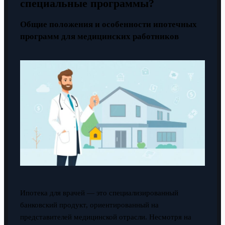
специальные программы?
Общие положения и особенности ипотечных
программ для медицинских работников
Ипотека для врачей — это специализированный
банковский продукт, ориентированный на
представителей медицинской отрасли. Несмотря на