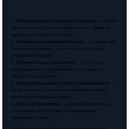
1.
Игнорирование специальных программ
— многие
врачи не знают о существующих льготах, оформляя
кредит на стандартных условиях.
2.
Переоценка платежеспособности
— особенно при
наличии нестабильных дополнительных доходов
(например, дежурств).
3.
Неполный пакет документов
— отсутствие
подтверждающих квалификацию бумаг снижает
вероятность одобрения.
4.
Выбор неподходящего объекта недвижимости
—
не все объекты соответствуют требованиям банка,
особенно на вторичном рынке.
5.
Отказ от страхования
— попытка сэкономить на
страховании может привести к повышенной
процентной ставке.
Избежать этих ошибок поможет предварительная