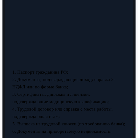
1. Паспорт гражданина РФ;
2. Документы, подтверждающие доход: справка 2-
НДФЛ или по форме банка;
3. Сертификаты, дипломы и лицензии,
подтверждающие медицинскую квалификацию;
4. Трудовой договор или справка с места работы,
подтверждающая стаж;
5. Выписка из трудовой книжки (по требованию банка);
6. Документы на приобретаемую недвижимость.