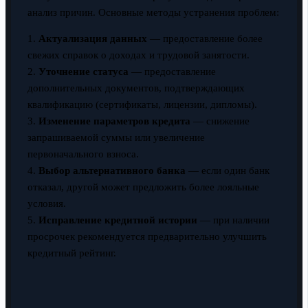
анализ причин. Основные методы устранения проблем:
1.
Актуализация данных
— предоставление более
свежих справок о доходах и трудовой занятости.
2.
Уточнение статуса
— предоставление
дополнительных документов, подтверждающих
квалификацию (сертификаты, лицензии, дипломы).
3.
Изменение параметров кредита
— снижение
запрашиваемой суммы или увеличение
первоначального взноса.
4.
Выбор альтернативного банка
— если один банк
отказал, другой может предложить более лояльные
условия.
5.
Исправление кредитной истории
— при наличии
просрочек рекомендуется предварительно улучшить
кредитный рейтинг.