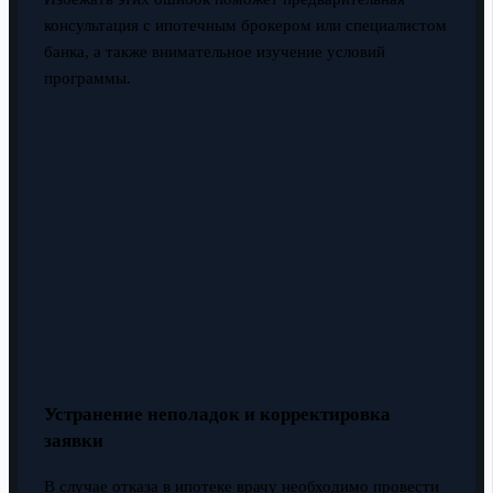
консультация с ипотечным брокером или специалистом
банка, а также внимательное изучение условий
программы.
Устранение неполадок и корректировка
заявки
В случае отказа в ипотеке врачу необходимо провести