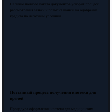
Наличие полного пакета документов ускорит процесс
рассмотрения заявки и повысит шансы на одобрение
кредита по льготным условиям.
Поэтапный процесс получения ипотеки для
врачей
Процедура оформления ипотеки для медицинских