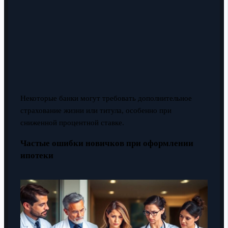
Некоторые банки могут требовать дополнительное
страхование жизни или титула, особенно при
сниженной процентной ставке.
Частые ошибки новичков при оформлении
ипотеки