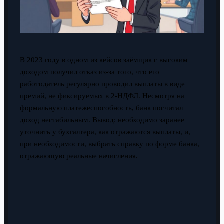
В 2023 году в одном из кейсов заёмщик с высоким
доходом получил отказ из-за того, что его
работодатель регулярно проводил выплаты в виде
премий, не фиксируемых в 2-НДФЛ. Несмотря на
формальную платежеспособность, банк посчитал
доход нестабильным. Вывод: необходимо заранее
уточнить у бухгалтера, как отражаются выплаты, и,
при необходимости, выбрать справку по форме банка,
отражающую реальные начисления.