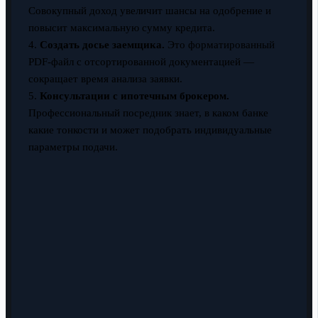
Совокупный доход увеличит шансы на одобрение и
повысит максимальную сумму кредита.
4.
Создать досье заемщика.
Это форматированный
PDF-файл с отсортированной документацией —
сокращает время анализа заявки.
5.
Консультации с ипотечным брокером.
Профессиональный посредник знает, в каком банке
какие тонкости и может подобрать индивидуальные
параметры подачи.