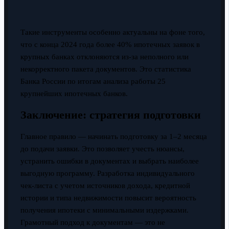
Такие инструменты особенно актуальны на фоне того,
что с конца 2024 года более 40% ипотечных заявок в
крупных банках отклоняются из-за неполного или
некорректного пакета документов. Это статистика
Банка России по итогам анализа работы 25
крупнейших ипотечных банков.
Заключение: стратегия подготовки
Главное правило — начинать подготовку за 1–2 месяца
до подачи заявки. Это позволяет учесть нюансы,
устранить ошибки в документах и выбрать наиболее
выгодную программу. Разработка индивидуального
чек-листа с учетом источников дохода, кредитной
истории и типа недвижимости повысит вероятность
получения ипотеки с минимальными издержками.
Грамотный подход к документам — это не