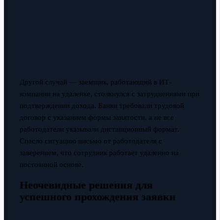
Другой случай — заемщик, работающий в ИТ-
компании на удаленке, столкнулся с затруднениями при
подтверждении дохода. Банки требовали трудовой
договор с указанием формы занятости, а не все
работодатели указывали дистанционный формат.
Спасло ситуацию письмо от работодателя с
заверением, что сотрудник работает удаленно на
постоянной основе.
Неочевидные решения для
успешного прохождения заявки