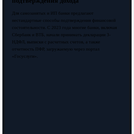
подтверждения дохода
Для самозанятых и ИП банки предлагают
нестандартные способы подтверждения финансовой
состоятельности. С 2023 года многие банки, включая
Сбербанк и ВТБ, начали принимать декларации 3-
НДФЛ, выписки с расчетных счетов, а также
отчетность ПФР, загружаемую через портал
«Госуслуги».