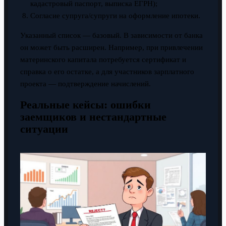
кадастровый паспорт, выписка ЕГРН);
Согласие супруга/супруги на оформление ипотеки.
Указанный список — базовый. В зависимости от банка
он может быть расширен. Например, при привлечении
материнского капитала потребуется сертификат и
справка о его остатке, а для участников зарплатного
проекта — подтверждение начислений.
Реальные кейсы: ошибки
заемщиков и нестандартные
ситуации