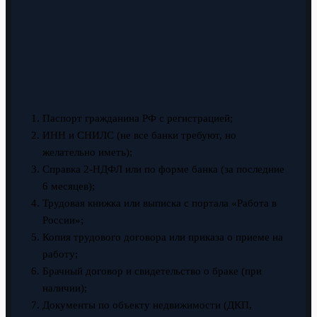
Паспорт гражданина РФ с регистрацией;
ИНН и СНИЛС (не все банки требуют, но
желательно иметь);
Справка 2-НДФЛ или по форме банка (за последние
6 месяцев);
Трудовая книжка или выписка с портала «Работа в
России»;
Копия трудового договора или приказа о приеме на
работу;
Брачный договор и свидетельство о браке (при
наличии);
Документы по объекту недвижимости (ДКП,