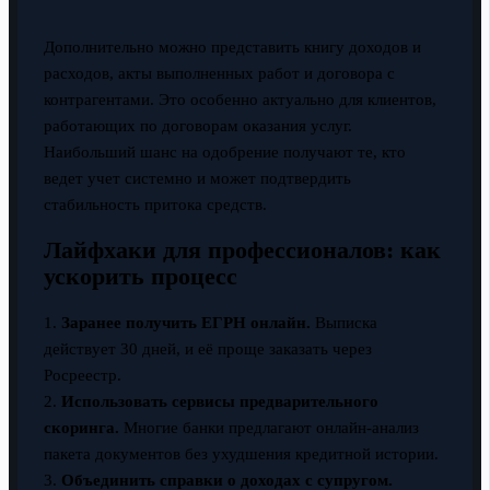
Дополнительно можно представить книгу доходов и
расходов, акты выполненных работ и договора с
контрагентами. Это особенно актуально для клиентов,
работающих по договорам оказания услуг.
Наибольший шанс на одобрение получают те, кто
ведет учет системно и может подтвердить
стабильность притока средств.
Лайфхаки для профессионалов: как
ускорить процесс
1.
Заранее получить ЕГРН онлайн.
Выписка
действует 30 дней, и её проще заказать через
Росреестр.
2.
Использовать сервисы предварительного
скоринга.
Многие банки предлагают онлайн-анализ
пакета документов без ухудшения кредитной истории.
3.
Объединить справки о доходах с супругом.