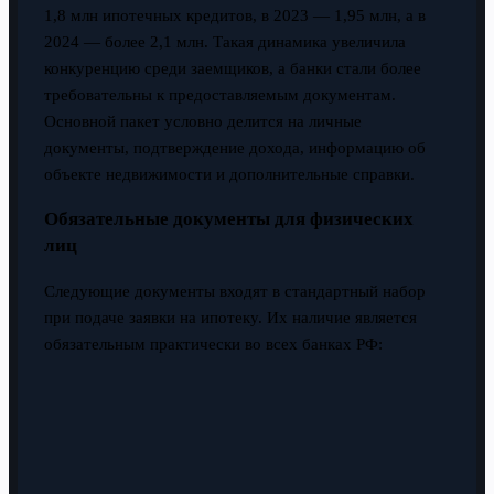
1,8 млн ипотечных кредитов, в 2023 — 1,95 млн, а в
2024 — более 2,1 млн. Такая динамика увеличила
конкуренцию среди заемщиков, а банки стали более
требовательны к предоставляемым документам.
Основной пакет условно делится на личные
документы, подтверждение дохода, информацию об
объекте недвижимости и дополнительные справки.
Обязательные документы для физических
лиц
Следующие документы входят в стандартный набор
при подаче заявки на ипотеку. Их наличие является
обязательным практически во всех банках РФ: