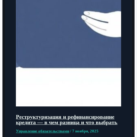
Реструктуризация и рефинансирование
кредита — в чем разница и что выбрать
Управление обязательствами
/
7 ноября, 2025