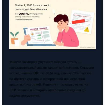
Многие заемщики упускают важную деталь —
предварительный анализ кредитной истории. Согласно
исследованиям ОКБ за 2024 год, свыше 28% отказов
по ипотеке связаны с испорченной или неполной
кредитной историей. Решение — заказать отчет из
БКИ заранее и оспорить ошибочные сведения до
подачи документов.