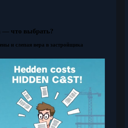
а — что выбрать?
ны и слепая вера в застройщика