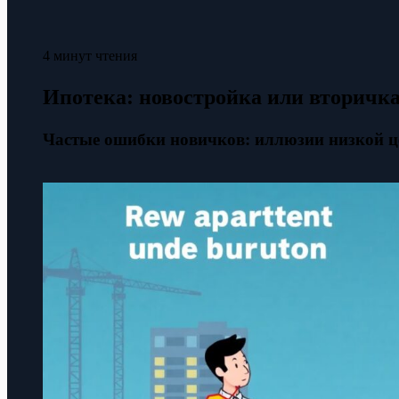
4 минут чтения
Ипотека: новостройка или вторичк
Частые ошибки новичков: иллюзии низкой це