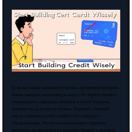
Если вы только начинаете строить кредитную историю,
важно выбрать подходящую карту. Не берите первую
попавшуюся с высоким лимитом и кучей бонусов,
которые на деле вам не нужны. Начните с базовой
карты с минимальной ставкой и без годового
обслуживания. Эксперты рекомендуют обратить
внимание на продукты от крупных банков, у которых