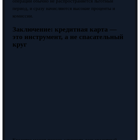
операции обычно не распространяется льготный
период, и сразу начисляются высокие проценты и
комиссии.
Заключение: кредитная карта —
это инструмент, а не спасательный
круг