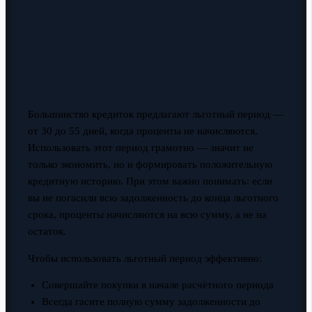
Большинство кредиток предлагают льготный период —
от 30 до 55 дней, когда проценты не начисляются.
Использовать этот период грамотно — значит не
только экономить, но и формировать положительную
кредитную историю. При этом важно понимать: если
вы не погасили всю задолженность до конца льготного
срока, проценты начисляются на всю сумму, а не на
остаток.
Чтобы использовать льготный период эффективно:
Совершайте покупки в начале расчётного периода
Всегда гасите полную сумму задолженности до