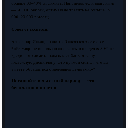
больше 30–40% от лимита. Например, если ваш лимит
— 50 000 рублей, оптимально тратить не больше 15
000–20 000 в месяц.
Совет от эксперта:
Александр Ильин, аналитик банковского сектора:
*«Регулярное использование карты в пределах 30% от
кредитного лимита показывает банкам вашу
платёжную дисциплину. Это прямой сигнал, что вы
умеете обращаться с заёмными деньгами.»*
Погашайте в льготный период — это
бесплатно и полезно