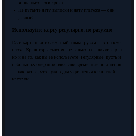
конца льготного срока
Не путайте дату выписки и дату платежа — они
разные!
Используйте карту регулярно, но разумно
Если карта просто лежит мёртвым грузом — это тоже
плохо. Кредиторы смотрят не только на наличие карты,
но и на то, как вы её используете. Регулярные, пусть и
небольшие, операции плюс своевременные погашения
— как раз то, что нужно для укрепления кредитной
истории.