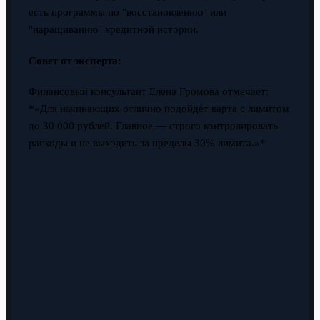
есть программы по "восстановлению" или
"наращиванию" кредитной истории.
Совет от эксперта:
Финансовый консультант Елена Громова отмечает:
*«Для начинающих отлично подойдёт карта с лимитом
до 30 000 рублей. Главное — строго контролировать
расходы и не выходить за пределы 30% лимита.»*