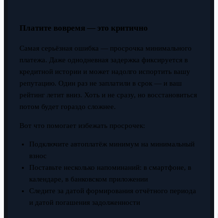
Платите вовремя — это критично
Самая серьёзная ошибка — просрочка минимального
платежа. Даже однодневная задержка фиксируется в
кредитной истории и может надолго испортить вашу
репутацию. Один раз не заплатили в срок — и ваш
рейтинг летит вниз. Хоть и не сразу, но восстановиться
потом будет гораздо сложнее.
Вот что помогает избежать просрочек:
Подключите автоплатёж минимум на минимальный
взнос
Поставьте несколько напоминаний: в смартфоне, в
календаре, в банковском приложении
Следите за датой формирования отчётного периода
и датой погашения задолженности