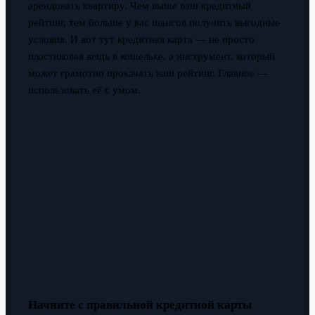
арендовать квартиру. Чем выше ваш кредитный
рейтинг, тем больше у вас шансов получить выгодные
условия. И вот тут кредитная карта — не просто
пластиковая вещь в кошельке, а инструмент, который
может грамотно прокачать ваш рейтинг. Главное —
использовать её с умом.
Начните с правильной кредитной карты