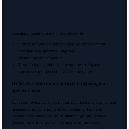
Примеры правильного использования:
Оплата покупок в супермаркетах (при условии
погашения в льготный период)
Мелкие онлайн-покупки
Подписки на сервисы — если они стабильно
оплачиваются и вы вовремя гасите долг
Избегайте снятия наличных и перевода на
другие счета
Да, технически вы можете снять деньги с кредитки или
перевести их себе на дебетовую карту. Но банк
расценит это как сигнал: "Клиенту срочно нужны
деньги, он в зоне риска". Кроме того, на такие