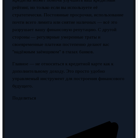
Кредитка может помочь улучшить ваш кредитный
рейтинг, но только если вы используете её
стратегически. Постоянные просрочки, использование
почти всего лимита или снятие наличных — всё это
разрушает вашу финансовую репутацию. С другой
стороны — регулярные умеренные траты и
своевременные платежи постепенно делают вас
"надёжным заёмщиком" в глазах банков.
Главное — не относиться к кредитной карте как к
дополнительному доходу. Это просто удобно
управляемый инструмент для построения финансового
будущего.
Поделиться