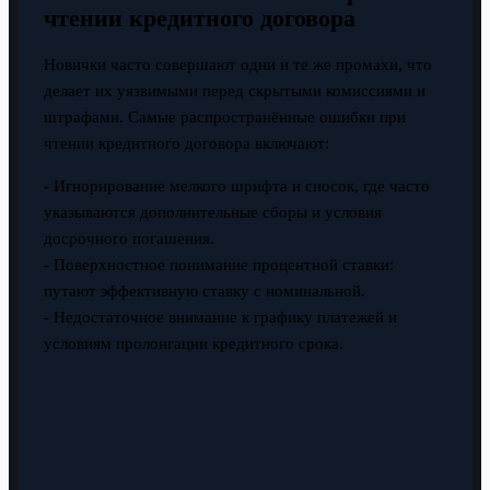
чтении кредитного договора
Новички часто совершают одни и те же промахи, что
делает их уязвимыми перед скрытыми комиссиями и
штрафами. Самые распространённые ошибки при
чтении кредитного договора включают:
- Игнорирование мелкого шрифта и сносок, где часто
указываются дополнительные сборы и условия
досрочного погашения.
- Поверхностное понимание процентной ставки:
путают эффективную ставку с номинальной.
- Недостаточное внимание к графику платежей и
условиям пролонгации кредитного срока.