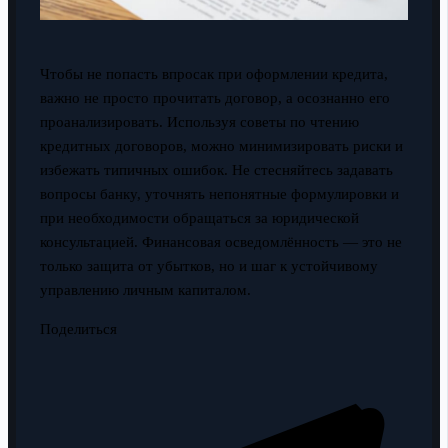
Чтобы не попасть впросак при оформлении кредита,
важно не просто прочитать договор, а осознанно его
проанализировать. Используя советы по чтению
кредитных договоров, можно минимизировать риски и
избежать типичных ошибок. Не стесняйтесь задавать
вопросы банку, уточнять непонятные формулировки и
при необходимости обращаться за юридической
консультацией. Финансовая осведомлённость — это не
только защита от убытков, но и шаг к устойчивому
управлению личным капиталом.
Поделиться