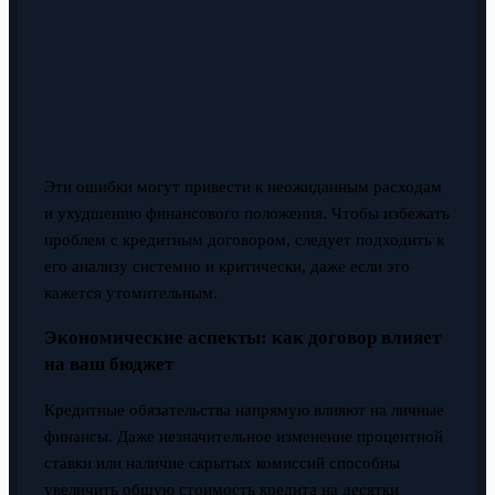
Эти ошибки могут привести к неожиданным расходам
и ухудшению финансового положения. Чтобы избежать
проблем с кредитным договором, следует подходить к
его анализу системно и критически, даже если это
кажется утомительным.
Экономические аспекты: как договор влияет
на ваш бюджет
Кредитные обязательства напрямую влияют на личные
финансы. Даже незначительное изменение процентной
ставки или наличие скрытых комиссий способны
увеличить общую стоимость кредита на десятки