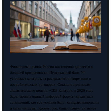
Финансовый рынок России постепенно движется к
большей прозрачности. Центральный банк РФ
усиливает контроль за раскрытием информации в
потребительских договорах. Согласно прогнозам
аналитического центра «СКБ Контур», к 2026 году
будет принят единый цифровой формат кредитных
соглашений, где все условия будут стандартизированы
и легко читаемы. Кроме того, банки начнут активнее