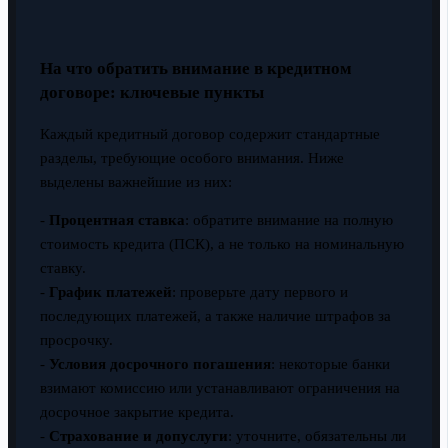
На что обратить внимание в кредитном
договоре: ключевые пункты
Каждый кредитный договор содержит стандартные
разделы, требующие особого внимания. Ниже
выделены важнейшие из них:
-
Процентная ставка
: обратите внимание на полную
стоимость кредита (ПСК), а не только на номинальную
ставку.
-
График платежей
: проверьте дату первого и
последующих платежей, а также наличие штрафов за
просрочку.
-
Условия досрочного погашения
: некоторые банки
взимают комиссию или устанавливают ограничения на
досрочное закрытие кредита.
-
Страхование и допуслуги
: уточните, обязательны ли