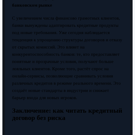
банковском рынке
С увеличением числа финансово грамотных клиентов,
банки вынуждены адаптировать кредитные продукты
под новые требования. Уже сегодня наблюдается
тенденция к упрощению структуры договоров и отказу
от скрытых комиссий. Это влияет на
конкурентоспособность банков: те, кто предоставляет
понятные и прозрачные условия, получают больше
лояльных клиентов. Кроме того, растёт спрос на
онлайн-сервисы, позволяющие сравнивать условия
различных кредитов в режиме реального времени. Это
создаёт новые стандарты в индустрии и снижает
барьер входа для новых игроков.
Заключение: как читать кредитный
договор без риска