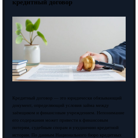
кредитный договор
Кредитный договор — это юридически обязывающий
документ, определяющий условия займа между
заёмщиком и финансовым учреждением. Непонимание
его содержания может привести к финансовым
потерям, судебным спорам и ухудшению кредитной
истории. По данным Национального бюро кредитных