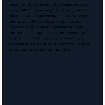
процентов. Например, при оформлении кредита на
сумму 500 000 рублей под 18% годовых даже 1%
дополнительной комиссии может добавить к сумме
переплаты до 20 000 рублей. Это подчеркивает,
насколько важно понимать экономическую суть
договора и точно представлять совокупные расходы.
Советы по чтению кредитных договоров всегда
включают детальный анализ всех платежей, включая
страхование, комиссионные и штрафы.