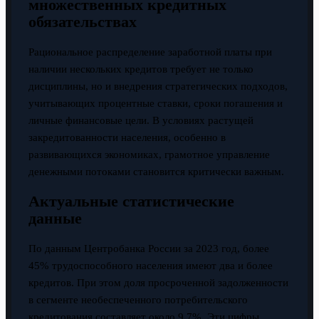
множественных кредитных
обязательствах
Рациональное распределение заработной платы при
наличии нескольких кредитов требует не только
дисциплины, но и внедрения стратегических подходов,
учитывающих процентные ставки, сроки погашения и
личные финансовые цели. В условиях растущей
закредитованности населения, особенно в
развивающихся экономиках, грамотное управление
денежными потоками становится критически важным.
Актуальные статистические
данные
По данным Центробанка России за 2023 год, более
45% трудоспособного населения имеют два и более
кредитов. При этом доля просроченной задолженности
в сегменте необеспеченного потребительского
кредитования составляет около 9,7%. Эти цифры