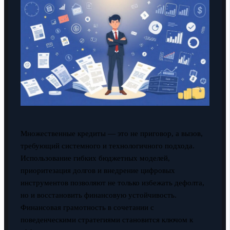
Множественные кредиты — это не приговор, а вызов,
требующий системного и технологичного подхода.
Использование гибких бюджетных моделей,
приоритезация долгов и внедрение цифровых
инструментов позволяют не только избежать дефолта,
но и восстановить финансовую устойчивость.
Финансовая грамотность в сочетании с
поведенческими стратегиями становится ключом к