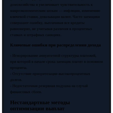
домохозяйства и увеличивает чувствительность к
макроэкономическим шокам — инфляции, изменению
ключевой ставки, девальвации валют. Часто заемщики
совершают ошибку, выплачивая все кредиты
равномерно, не учитывая различия в процентных
ставках и штрафных санкциях.
Ключевые ошибки при распределении дохода
- Игнорирование аннуитетной структуры платежей,
при которой в начале срока заемщик платит в основном
проценты.
- Отсутствие приоритезации высокопроцентных
долгов.
- Недостаточная резервная подушка на случай
финансовых сбоев.
Нестандартные методы
оптимизации выплат