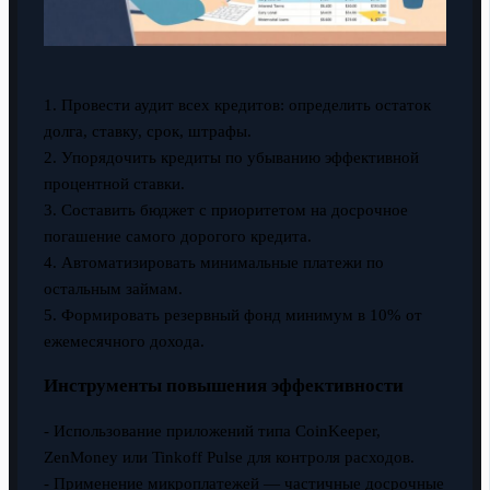
1. Провести аудит всех кредитов: определить остаток
долга, ставку, срок, штрафы.
2. Упорядочить кредиты по убыванию эффективной
процентной ставки.
3. Составить бюджет с приоритетом на досрочное
погашение самого дорогого кредита.
4. Автоматизировать минимальные платежи по
остальным займам.
5. Формировать резервный фонд минимум в 10% от
ежемесячного дохода.
Инструменты повышения эффективности
- Использование приложений типа CoinKeeper,
ZenMoney или Tinkoff Pulse для контроля расходов.
- Применение микроплатежей — частичные досрочные