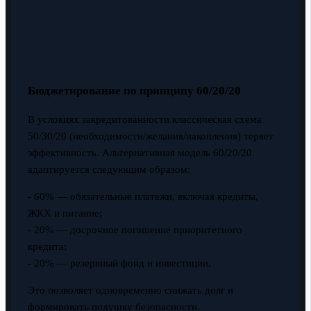
Бюджетирование по принципу 60/20/20
В условиях закредитованности классическая схема
50/30/20 (необходимости/желания/накопления) теряет
эффективность. Альтернативная модель 60/20/20
адаптируется следующим образом:
- 60% — обязательные платежи, включая кредиты,
ЖКХ и питание;
- 20% — досрочное погашение приоритетного
кредита;
- 20% — резервный фонд и инвестиции.
Это позволяет одновременно снижать долг и
формировать подушку безопасности.