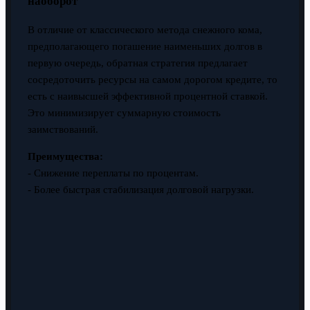
наоборот
В отличие от классического метода снежного кома,
предполагающего погашение наименьших долгов в
первую очередь, обратная стратегия предлагает
сосредоточить ресурсы на самом дорогом кредите, то
есть с наивысшей эффективной процентной ставкой.
Это минимизирует суммарную стоимость
заимствований.
Преимущества:
- Снижение переплаты по процентам.
- Более быстрая стабилизация долговой нагрузки.