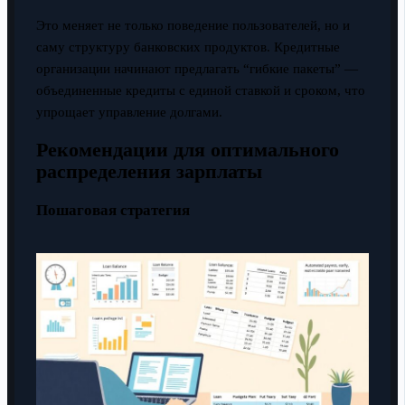
Это меняет не только поведение пользователей, но и
саму структуру банковских продуктов. Кредитные
организации начинают предлагать “гибкие пакеты” —
объединенные кредиты с единой ставкой и сроком, что
упрощает управление долгами.
Рекомендации для оптимального
распределения зарплаты
Пошаговая стратегия