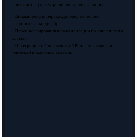
появляются финтех-решения, предлагающие:
- Динамическую перекредитовку на основе
скоринговых моделей;
- Персонализированные рекомендации по очередности
выплат;
- Интеграцию с банковскими API для отслеживания
платежей в реальном времени.