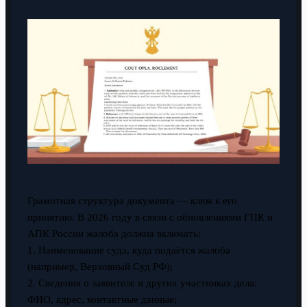
Грамотная структура документа — ключ к его
принятию. В 2026 году в связи с обновлениями ГПК и
АПК России жалоба должна включать:
1. Наименование суда, куда подаётся жалоба
(например, Верховный Суд РФ);
2. Сведения о заявителе и других участниках дела:
ФИО, адрес, контактные данные;