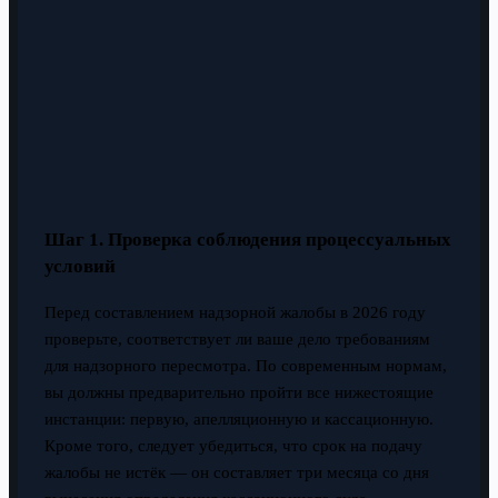
Шаг 1. Проверка соблюдения процессуальных
условий
Перед составлением надзорной жалобы в 2026 году
проверьте, соответствует ли ваше дело требованиям
для надзорного пересмотра. По современным нормам,
вы должны предварительно пройти все нижестоящие
инстанции: первую, апелляционную и кассационную.
Кроме того, следует убедиться, что срок на подачу
жалобы не истёк — он составляет три месяца со дня