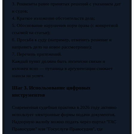
3. Реквизиты ранее принятых решений с указанием дат
и судов;
4. Краткое изложение обстоятельств дела;
5. Обоснование нарушения норм права (с конкретной
ссылкой на статьи);
6. Просьба к суду (например, отменить решение и
направить дело на новое рассмотрение);
7. Перечень приложений.
Каждый пункт должен быть логически связан и
изложен ясно — путаница в аргументации снижает
шансы на успех.
Шаг 3. Использование цифровых
инструментов
Современная судебная практика в 2026 году активно
использует электронные формы подачи документов.
Надзорную жалобу можно подать через портал "ГАС
Правосудие" или "Госуслуги Правосудия", где