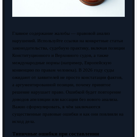
Главное содержание жалобы — правовой анализ
нарушений. Используйте ссылки на конкретные статьи
законодательства, судебную практику, включая позиции
Конституционного и Верховного судов, а также
международные нормы (например, Европейскую
конвенцию по правам человека). В 2026 году суды
ожидают от заявителей не просто констатации фактов,
а аргументированной позиции, почему принятое
решение нарушает право. Ошибкой будет повторение
доводов апелляции или кассации без нового анализа.
Важно сформулировать, в чём заключаются
существенные правовые ошибки и как они повлияли на
исход дела.
Типичные ошибки при составлении