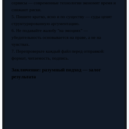
сервисы — современные технологии экономят время и
снижают риски.
5. Пишите кратко, ясно и по существу — суды ценят
структурированную аргументацию.
6. Не подавайте жалобу "на эмоциях" —
убедительность основывается на праве, а не на
чувствах.
7. Перепроверьте каждый файл перед отправкой:
формат, читаемость, подпись.
Заключение: разумный подход — залог
результата