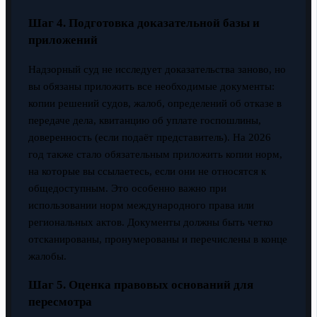
Шаг 4. Подготовка доказательной базы и
приложений
Надзорный суд не исследует доказательства заново, но
вы обязаны приложить все необходимые документы:
копии решений судов, жалоб, определений об отказе в
передаче дела, квитанцию об уплате госпошлины,
доверенность (если подаёт представитель). На 2026
год также стало обязательным приложить копии норм,
на которые вы ссылаетесь, если они не относятся к
общедоступным. Это особенно важно при
использовании норм международного права или
региональных актов. Документы должны быть четко
отсканированы, пронумерованы и перечислены в конце
жалобы.
Шаг 5. Оценка правовых оснований для
пересмотра