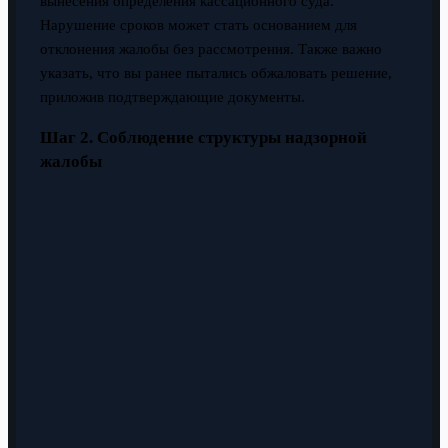
вынесения определения кассационного суда.
Нарушение сроков может стать основанием для
отклонения жалобы без рассмотрения. Также важно
указать, что вы ранее пытались обжаловать решение,
приложив подтверждающие документы.
Шаг 2. Соблюдение структуры надзорной
жалобы