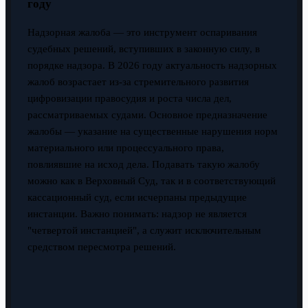
году
Надзорная жалоба — это инструмент оспаривания
судебных решений, вступивших в законную силу, в
порядке надзора. В 2026 году актуальность надзорных
жалоб возрастает из-за стремительного развития
цифровизации правосудия и роста числа дел,
рассматриваемых судами. Основное предназначение
жалобы — указание на существенные нарушения норм
материального или процессуального права,
повлиявшие на исход дела. Подавать такую жалобу
можно как в Верховный Суд, так и в соответствующий
кассационный суд, если исчерпаны предыдущие
инстанции. Важно понимать: надзор не является
"четвертой инстанцией", а служит исключительным
средством пересмотра решений.