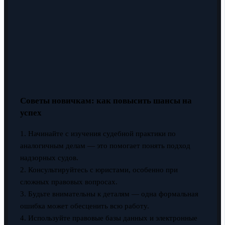
Советы новичкам: как повысить шансы на
успех
1. Начинайте с изучения судебной практики по
аналогичным делам — это помогает понять подход
надзорных судов.
2. Консультируйтесь с юристами, особенно при
сложных правовых вопросах.
3. Будьте внимательны к деталям — одна формальная
ошибка может обесценить всю работу.
4. Используйте правовые базы данных и электронные