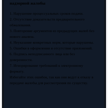
надзорной жалобы
1. Нарушение процессуальных сроков подачи.
2. Отсутствие доказательств предварительного
обжалования.
3. Повторение аргументов из предыдущих жалоб без
нового анализа.
4. Неуказание конкретных норм, которые нарушены.
5. Ошибки в оформлении и отсутствие приложений.
6. Подпись неподписанного лица или без
доверенности.
7. Игнорирование требований к электронному
формату.
Избегайте этих ошибок, так как они ведут к отказу в
передаче жалобы для рассмотрения по существу.