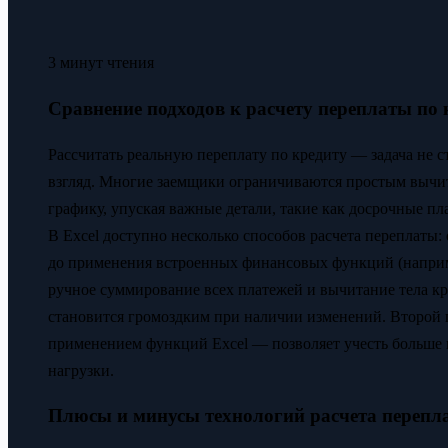
3 минут чтения
Сравнение подходов к расчету переплаты по к
Рассчитать реальную переплату по кредиту — задача не с
взгляд. Многие заемщики ограничиваются простым вычи
графику, упуская важные детали, такие как досрочные п
В Excel доступно несколько способов расчета переплаты
до применения встроенных финансовых функций (напр
ручное суммирование всех платежей и вычитание тела к
становится громоздким при наличии изменений. Второй
применением функций Excel — позволяет учесть больше
нагрузки.
Плюсы и минусы технологий расчета перепл