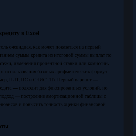
редиту в Excel
толь очевидная, как может показаться на первый
танием суммы кредита из итоговой суммы выплат по
латежи, изменения процентной ставки или комиссии.
: от использования базовых арифметических формул
имер, ПЛТ, ПС и СЧИСТП). Первый вариант —
редита — подходит для фиксированных условий, но
 подход — построение амортизационной таблицы с
 нюансов и повысить точность оценки финансовой
аты