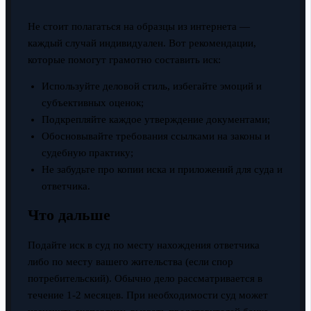
Не стоит полагаться на образцы из интернета —
каждый случай индивидуален. Вот рекомендации,
которые помогут грамотно составить иск:
Используйте деловой стиль, избегайте эмоций и
субъективных оценок;
Подкрепляйте каждое утверждение документами;
Обосновывайте требования ссылками на законы и
судебную практику;
Не забудьте про копии иска и приложений для суда и
ответчика.
Что дальше
Подайте иск в суд по месту нахождения ответчика
либо по месту вашего жительства (если спор
потребительский). Обычно дело рассматривается в
течение 1-2 месяцев. При необходимости суд может