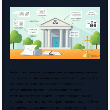
Банки, как любые коммерческие организации, обязаны
соблюдать нормы закона и заключённые договоры. На
практике же клиенты нередко сталкиваются с
нарушениями: незаконное списание средств,
навязывание услуг, изменение условий кредита без
согласия, отказ в возврате страховки или вкладов. Если
досудебное урегулирование не дало результата — пора