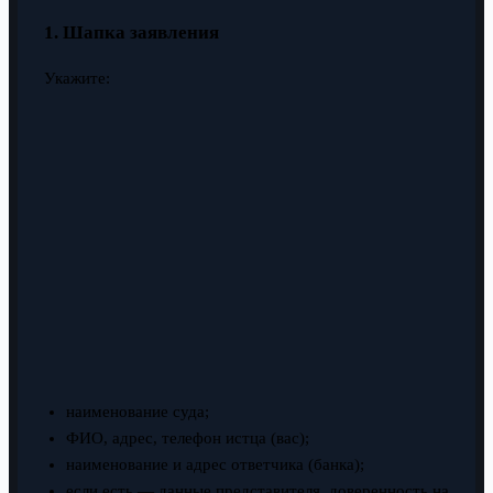
1. Шапка заявления
Укажите:
наименование суда;
ФИО, адрес, телефон истца (вас);
наименование и адрес ответчика (банка);
если есть — данные представителя, доверенность на