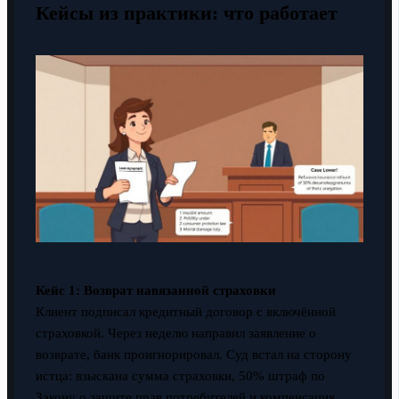
Кейсы из практики: что работает
Кейс 1: Возврат навязанной страховки
Клиент подписал кредитный договор с включённой
страховкой. Через неделю направил заявление о
возврате, банк проигнорировал. Суд встал на сторону
истца: взыскана сумма страховки, 50% штраф по
Закону о защите прав потребителей и компенсация