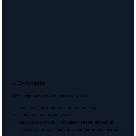
4. Требования
Чётко сформулируйте, чего вы хотите:
признать действия банка незаконными;
вернуть списанную сумму;
взыскать неустойку, моральный вред, штраф за
отказ в добровольном удовлетворении требований.