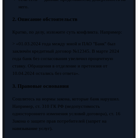
него.
2. Описание обстоятельств
Кратко, по делу, изложите суть конфликта. Например:
> «01.03.2024 года между мной и ПАО "Банк" был
заключён кредитный договор №12345. В марте 2024
года банк без согласования увеличил процентную
ставку. Обращения в отделение и претензия от
10.04.2024 остались без ответа».
3. Правовые основания
Сошлитесь на нормы закона, которые банк нарушил.
Например, ст. 310 ГК РФ (недопустимость
одностороннего изменения условий договора), ст. 16
Закона о защите прав потребителей (запрет на
навязывание услуг).