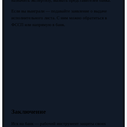
назначить экспертизу, вызвать представителей банка.
Если вы выиграли — подавайте заявление о выдаче
исполнительного листа. С ним можно обратиться в
ФССП или напрямую в банк.
Заключение
Иск на банк — рабочий инструмент защиты своих