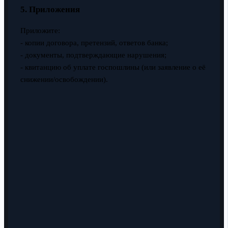
5. Приложения
Приложите:
- копии договора, претензий, ответов банка;
- документы, подтверждающие нарушения;
- квитанцию об уплате госпошлины (или заявление о её
снижении/освобождении).