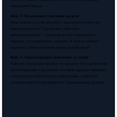
морального вреда.
Кейс 2: Незаконное списание средств
Банк списал долг по кредиту с зарплатной карты без
предупреждения. Суд признал действия
неправомерными — должник не был уведомлён в
порядке, установленном законом. В пользу клиента
взыскана сумма списания и моральный ущерб.
Кейс 3: Одностороннее изменение условий
Клиенту увеличили процент по кредиту без подписания
допсоглашения. Суд указал, что банк нарушил принцип
стабильности обязательств: увеличение ставки без
согласия клиента противоречит Гражданскому кодексу.