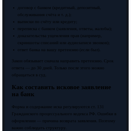
договор с банком (кредитный, депозитный,
обслуживания счёта и т. д.);
выписки по счёту или кредиту;
переписка с банком (заявления, ответы, жалобы);
доказательства ущемления прав (например,
скриншоты списаний или аудиозаписи звонков);
ответ банка на вашу претензию (если был).
Закон обязывает сначала направить претензию. Срок
ответа — до 30 дней. Только после этого можно
обращаться в суд.
Как составить исковое заявление
на банк
Форма и содержание иска регулируются ст. 131
Гражданского процессуального кодекса РФ. Ошибки в
оформлении — причина возврата заявления. Поэтому
важно соблюдать структуру.