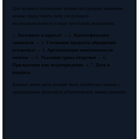
Для лучшего понимания логики построения заявления
можно представить себе следующую
последовательность в виде текстовой диаграммы:
1.
Заголовок и адресат
→ 2.
Идентификация
заявителя
→ 3.
Уточнение предмета обращения
(отсрочка)
→ 4.
Аргументация невозможности
оплаты
→ 5.
Указание срока отсрочки
→ 6.
Приложения как подтверждение
→ 7.
Дата и
подпись
.
Каждое звено цепи должно быть логически связано с
предыдущим, формируя убедительную линию доводов.