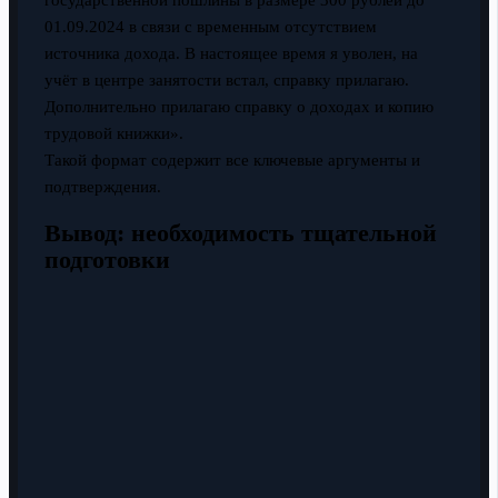
01.09.2024 в связи с временным отсутствием
источника дохода. В настоящее время я уволен, на
учёт в центре занятости встал, справку прилагаю.
Дополнительно прилагаю справку о доходах и копию
трудовой книжки».
Такой формат содержит все ключевые аргументы и
подтверждения.
Вывод: необходимость тщательной
подготовки