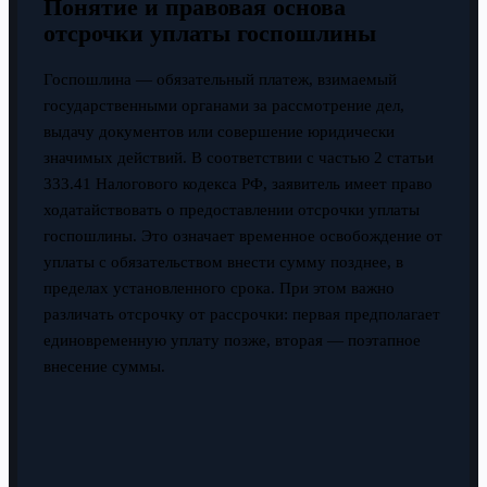
Понятие и правовая основа
отсрочки уплаты госпошлины
Госпошлина — обязательный платеж, взимаемый
государственными органами за рассмотрение дел,
выдачу документов или совершение юридически
значимых действий. В соответствии с частью 2 статьи
333.41 Налогового кодекса РФ, заявитель имеет право
ходатайствовать о предоставлении отсрочки уплаты
госпошлины. Это означает временное освобождение от
уплаты с обязательством внести сумму позднее, в
пределах установленного срока. При этом важно
различать отсрочку от рассрочки: первая предполагает
единовременную уплату позже, вторая — поэтапное
внесение суммы.