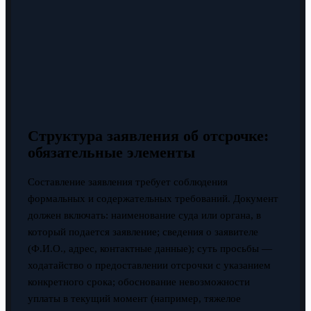
Структура заявления об отсрочке:
обязательные элементы
Составление заявления требует соблюдения
формальных и содержательных требований. Документ
должен включать: наименование суда или органа, в
который подается заявление; сведения о заявителе
(Ф.И.О., адрес, контактные данные); суть просьбы —
ходатайство о предоставлении отсрочки с указанием
конкретного срока; обоснование невозможности
уплаты в текущий момент (например, тяжелое