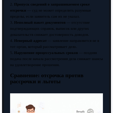
2.
Пропуск сведений о запрашиваемом сроке
отсрочки
— суд не может определить разумные
пределы, если заявитель сам их не указал.
3.
Неполный пакет документов
— отсутствие
подтверждающих справок, выписок или других
доказательств снижает достоверность доводов.
4.
Неверный адресат
— заявление направляется не в
тот орган, который рассматривает дело.
5.
Нарушение процессуальных сроков
— поздняя
подача после начала рассмотрения дела снижает шансы
на удовлетворение прошения.
Сравнение: отсрочка против
рассрочки и льготы