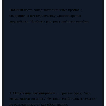
Новички часто совершают типичные промахи,
сводящие на нет перспективу удовлетворения
ходатайства. Наиболее распространённые ошибки:
1.
Отсутствие мотивировки
— простая фраза "нет
возможности оплатить" без пояснений и доказательств
не рассматривается как обоснование.