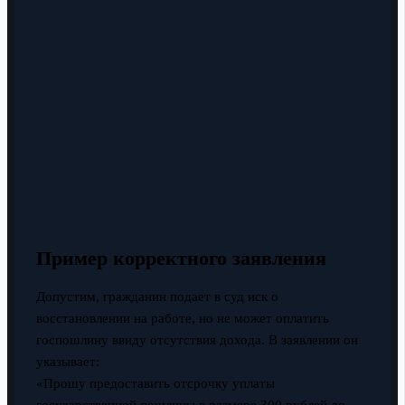
Пример корректного заявления
Допустим, гражданин подает в суд иск о
восстановлении на работе, но не может оплатить
госпошлину ввиду отсутствия дохода. В заявлении он
указывает:
«Прошу предоставить отсрочку уплаты
государственной пошлины в размере 300 рублей до