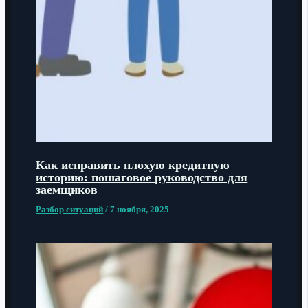
Как исправить плохую кредитную
историю: пошаговое руководство для
заемщиков
Разбор ситуаций
/
7 ноября, 2025