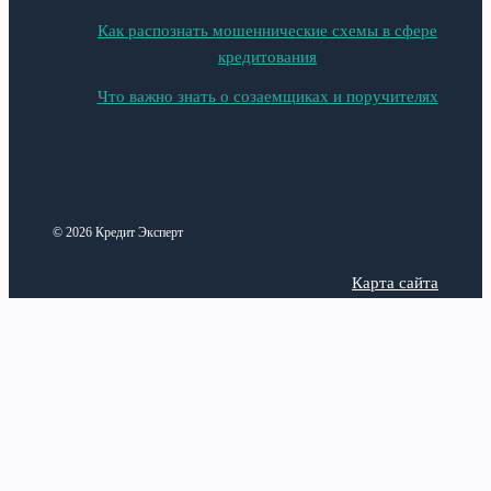
Как распознать мошеннические схемы в сфере
кредитования
Что важно знать о созаемщиках и поручителях
© 2026 Кредит Эксперт
Карта сайта
Политика конфиденциальности
Categories
Latest posts
Анализ рынка
Верификация аккаунта в