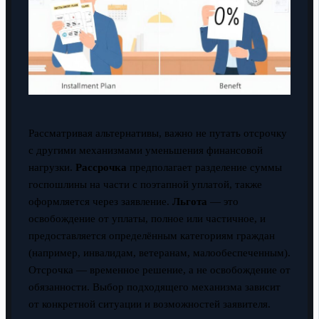
Рассматривая альтернативы, важно не путать отсрочку
с другими механизмами уменьшения финансовой
нагрузки.
Рассрочка
предполагает разделение суммы
госпошлины на части с поэтапной уплатой, также
оформляется через заявление.
Льгота
— это
освобождение от уплаты, полное или частичное, и
предоставляется определённым категориям граждан
(например, инвалидам, ветеранам, малообеспеченным).
Отсрочка — временное решение, а не освобождение от
обязанности. Выбор подходящего механизма зависит
от конкретной ситуации и возможностей заявителя.