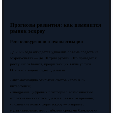
Прогнозы развития: как изменится
рынок эскроу
Рост конкуренции и технологизации
До 2026 года ожидается удвоение объема средств на
эскроу-счетах — до 10 трлн рублей. Это приведет к
росту числа банков, предлагающих такие услуги.
Основной акцент будет сделан на:
- автоматизацию открытия счетов через API-
интерфейсы;
- внедрение цифровых платформ с возможностью
отслеживания статуса сделки в реальном времени;
- появление новых форм эскроу — например,
мультивалютных или с гибкими сроками блокировки.