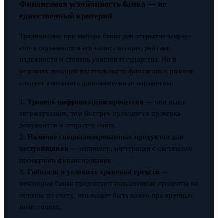
Финансовая устойчивость банка — не
единственный критерий
Традиционно при выборе банка для открытия эскроу-
счета оцениваются его капитализация, рейтинг
надежности и степень участия государства. Но в
условиях текущей волатильности финансовых рынков
следует учитывать дополнительные параметры:
1.
Уровень цифровизации процессов
— чем выше
автоматизация, тем быстрее проводится проверка
документов и открытие счета.
2.
Наличие специализированных продуктов для
застройщиков
— например, интеграция с системами
проектного финансирования.
3.
Гибкость в условиях хранения средств
—
некоторые банки предлагают повышенные проценты на
остаток по счету, что может быть важно при крупных
инвестициях.