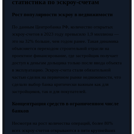
статистика по эскроу-счетам
Рост популярности эскроу в недвижимости
По данным Центробанка РФ, количество открытых
эскроу-счетов в 2023 году превысило 1,9 миллиона —
это на 32% больше, чем годом ранее. Такая динамика
объясняется переходом строительной отрасли на
проектное финансирование, где застройщик получает
доступ к деньгам дольщика только после ввода объекта
в эксплуатацию. Эскроу-счета стали обязательной
частью сделок на первичном рынке недвижимости, что
сделало выбор банка критически важным как для
застройщиков, так и для покупателей.
Концентрация средств в ограниченном числе
банков
Несмотря на рост количества операций, более 80%
всех эскроу-счетов открываются в пяти крупнейших