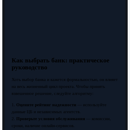
Как выбрать банк: практическое
руководство
Хоть выбор банка и кажется формальностью, он влияет
на весь жизненный цикл проекта. Чтобы принять
взвешенное решение, следуйте алгоритму:
1.
Оцените рейтинг надежности
— используйте
данные ЦБ и независимых агентств.
2.
Проверьте условия обслуживания
— комиссии,
сроки, наличие онлайн-сервисов.