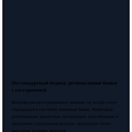
Нестандартный подход: региональные банки
с госгарантией
Вопреки распространенному мнению, не всегда стоит
обращаться в системно значимые банки. Некоторые
региональные кредитные организации, участвующие в
программе страхования вкладов, предлагают более
выгодные условия, включая: