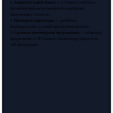
3.
Запросите кейсы банка
— у банков с опытом в
проектном финансировании есть портфолио
завершенных объектов.
4.
Проведите переговоры
— добейтесь
индивидуальных условий при крупном проекте.
5.
Сравните неочевидные предложения
— например,
предложения от ИТ-банков, специализирующихся на
API-интеграциях.