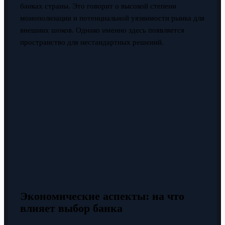
банках страны. Это говорит о высокой степени
монополизации и потенциальной уязвимости рынка для
внешних шоков. Однако именно здесь появляется
пространство для нестандартных решений.
Экономические аспекты: на что
влияет выбор банка