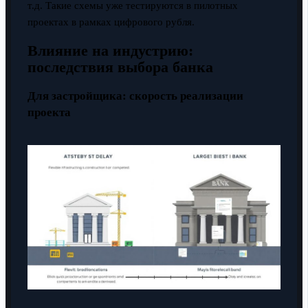
т.д. Такие схемы уже тестируются в пилотных
проектах в рамках цифрового рубля.
Влияние на индустрию:
последствия выбора банка
Для застройщика: скорость реализации
проекта