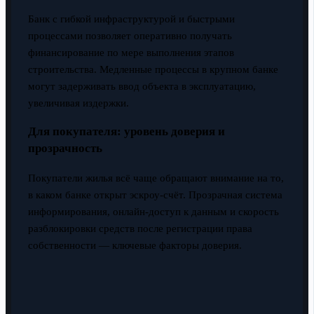
Банк с гибкой инфраструктурой и быстрыми
процессами позволяет оперативно получать
финансирование по мере выполнения этапов
строительства. Медленные процессы в крупном банке
могут задерживать ввод объекта в эксплуатацию,
увеличивая издержки.
Для покупателя: уровень доверия и
прозрачность
Покупатели жилья всё чаще обращают внимание на то,
в каком банке открыт эскроу-счёт. Прозрачная система
информирования, онлайн-доступ к данным и скорость
разблокировки средств после регистрации права
собственности — ключевые факторы доверия.