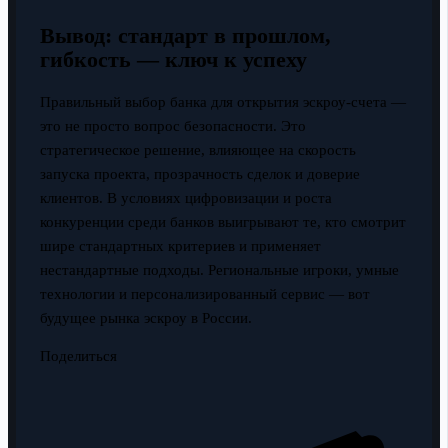
Вывод: стандарт в прошлом,
гибкость — ключ к успеху
Правильный выбор банка для открытия эскроу-счета —
это не просто вопрос безопасности. Это
стратегическое решение, влияющее на скорость
запуска проекта, прозрачность сделок и доверие
клиентов. В условиях цифровизации и роста
конкуренции среди банков выигрывают те, кто смотрит
шире стандартных критериев и применяет
нестандартные подходы. Региональные игроки, умные
технологии и персонализированный сервис — вот
будущее рынка эскроу в России.
Поделиться