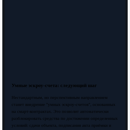
Умные эскроу-счета: следующий шаг
Нестандартным, но перспективным направлением
станет внедрение "умных эскроу-счетов", основанных
на смарт-контрактах. Это позволит автоматически
разблокировать средства по достижении определенных
условий: сдачи объекта, подписания акта приёмки и