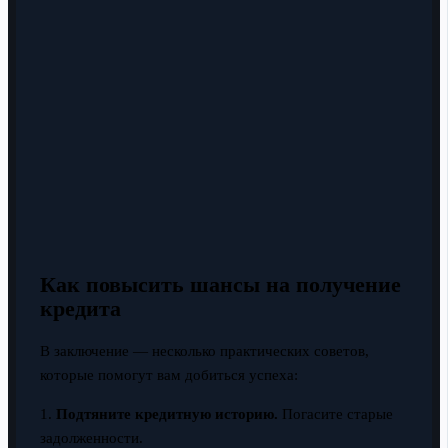
Как повысить шансы на получение
кредита
В заключение — несколько практических советов,
которые помогут вам добиться успеха:
1.
Подтяните кредитную историю.
Погасите старые
задолженности.