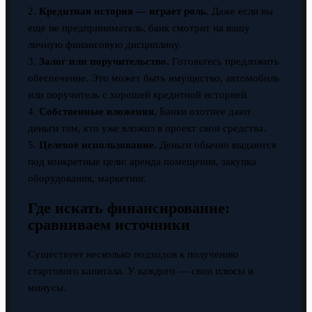
2.
Кредитная история — играет роль.
Даже если вы
еще не предприниматель, банк смотрит на вашу
личную финансовую дисциплину.
3.
Залог или поручительство.
Готовьтесь предложить
обеспечение. Это может быть имущество, автомобиль
или поручитель с хорошей кредитной историей.
4.
Собственные вложения.
Банки охотнее дают
деньги тем, кто уже вложил в проект свои средства.
5.
Целевое использование.
Деньги обычно выдаются
под конкретные цели: аренда помещения, закупка
оборудования, маркетинг.
Где искать финансирование:
сравниваем источники
Существует несколько подходов к получению
стартового капитала. У каждого — свои плюсы и
минусы.