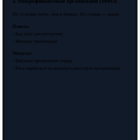
3. Микрофинансовые организации (МФО)
Их условия гибче, чем в банках. Но ставки — выше.
Плюсы:
- Быстрое рассмотрение
- Меньше требований
Минусы:
- Высокая процентная ставка
- Риск нарваться на недобросовестную организацию