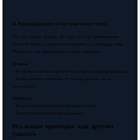
4. Краудфандинг и частные инвесторы
Это не совсем кредит, но тоже способ привлечения
средств. Можно разместить проект на площадке типа
Planeta.ru или обратиться к бизнес-ангелам.
Плюсы:
- Не нужно платить проценты (в случае краудфандинга)
- Возможность привлечь не только деньги, но и
экспертизу
Минусы:
- Не все проекты интересны инвесторам
- Требуется активное продвижение
Реальные примеры: как другим
удалось