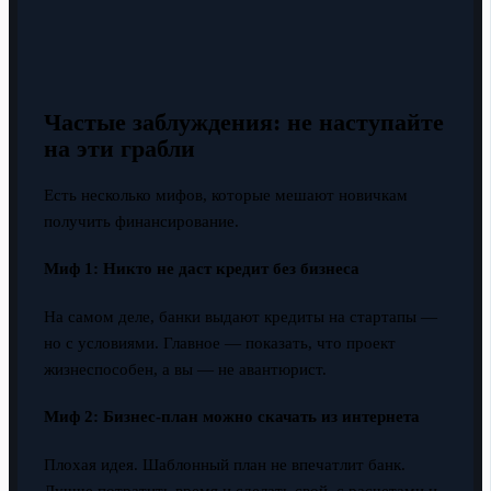
Частые заблуждения: не наступайте
на эти грабли
Есть несколько мифов, которые мешают новичкам
получить финансирование.
Миф 1: Никто не даст кредит без бизнеса
На самом деле, банки выдают кредиты на стартапы —
но с условиями. Главное — показать, что проект
жизнеспособен, а вы — не авантюрист.
Миф 2: Бизнес-план можно скачать из интернета
Плохая идея. Шаблонный план не впечатлит банк.
Лучше потратить время и сделать свой, с расчетами и