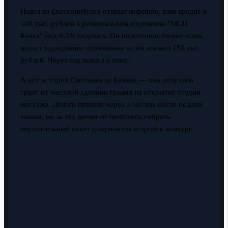
Павел из Екатеринбурга открыл кофейню, взяв кредит в
500 тыс. рублей в региональном отделении "МСП
Банка" под 6,5% годовых. Он подготовил бизнес-план,
нашел подходящее помещение и сам вложил 150 тыс.
рублей. Через год вышел в плюс.
А вот история Светланы из Казани — она получила
грант от местной администрации на открытие студии
массажа. Деньги пришли через 3 месяца после подачи
заявки, но за это время ей пришлось собрать
внушительный пакет документов и пройти конкурс.