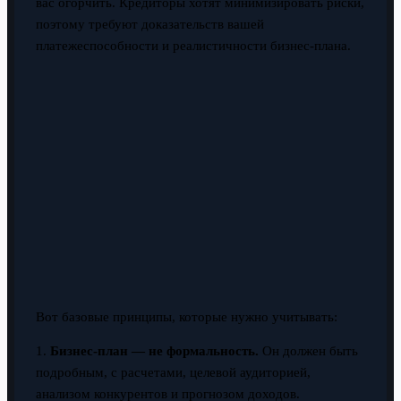
вас огорчить. Кредиторы хотят минимизировать риски,
поэтому требуют доказательств вашей
платежеспособности и реалистичности бизнес-плана.
Вот базовые принципы, которые нужно учитывать:
1.
Бизнес-план — не формальность.
Он должен быть
подробным, с расчетами, целевой аудиторией,
анализом конкурентов и прогнозом доходов.