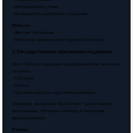
- Фиксированная ставка
- Возможность досрочного погашения
Минусы:
- Жесткие требования
- Неохотное кредитование стартапов без залога
2. Государственные программы поддержки
Через Центры поддержки предпринимательства можно
получить:
- Субсидии
- Гранты
- Льготные кредиты через банки-партнеры
Например, программа "Мой бизнес" предоставляет
консультации, обучение и помощь в получении
финансирования.
Плюсы: