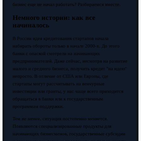
бизнес еще не начал работать? Разбираемся вместе.
Немного истории: как все
начиналось
В России идея кредитования стартапов начала
набирать обороты только в начале 2000-х. До этого
банки с опаской смотрели на начинающих
предпринимателей. Даже сейчас, несмотря на развитие
малого и среднего бизнеса, получить кредит "на идею"
непросто. В отличие от США или Европы, где
стартапы могут рассчитывать на венчурные
инвестиции или гранты, у нас чаще всего приходится
обращаться в банки или к государственным
программам поддержки.
Тем не менее, ситуация постепенно меняется.
Появляются специализированные продукты для
начинающих бизнесменов, государственные субсидии