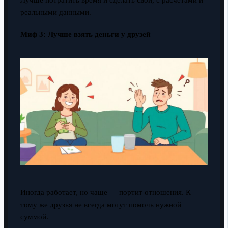
реальными данными.
Миф 3: Лучше взять деньги у друзей
Иногда работает, но чаще — портит отношения. К
тому же друзья не всегда могут помочь нужной
суммой.