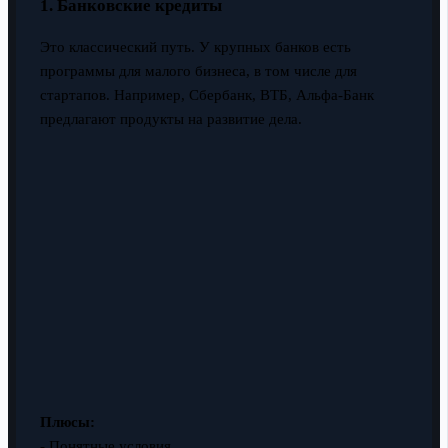
1. Банковские кредиты
Это классический путь. У крупных банков есть
программы для малого бизнеса, в том числе для
стартапов. Например, Сбербанк, ВТБ, Альфа-Банк
предлагают продукты на развитие дела.
Плюсы:
- Понятные условия