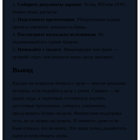
2.
Соберите документы заранее.
Устав, ИП или ООО,
бизнес-план, расчеты.
3.
Подготовьте презентацию.
Убедительная подача
проекта увеличит лояльность банка.
4.
Рассмотрите несколько источников.
Не
ограничивайтесь одним банком.
5.
Начинайте с малого.
Микрокредит или грант —
лучший старт, чем попытка взять сразу миллион.
Вывод
Кредит на открытие бизнеса с нуля — вполне реальная
история, если подойти к делу с умом. Главное — не
ждать чуда, а тщательно готовиться: изучать
доступные программы, собирать документы,
продумывать бизнес-модель. Финансовая поддержка
есть, но ее нужно заслужить. И помните: даже если
банк отказал, это не конец. Это лишь повод доработать
идею и попробовать снова.