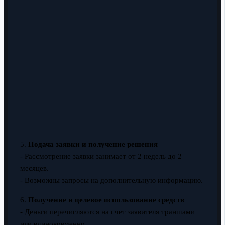
5.
Подача заявки и получение решения
- Рассмотрение заявки занимает от 2 недель до 2
месяцев.
- Возможны запросы на дополнительную информацию.
6.
Получение и целевое использование средств
- Деньги перечисляются на счет заявителя траншами
или единовременно.