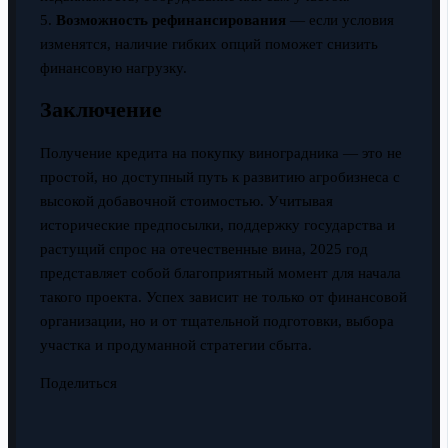
5.
Возможность рефинансирования
— если условия
изменятся, наличие гибких опций поможет снизить
финансовую нагрузку.
Заключение
Получение кредита на покупку виноградника — это не
простой, но доступный путь к развитию агробизнеса с
высокой добавочной стоимостью. Учитывая
исторические предпосылки, поддержку государства и
растущий спрос на отечественные вина, 2025 год
представляет собой благоприятный момент для начала
такого проекта. Успех зависит не только от финансовой
организации, но и от тщательной подготовки, выбора
участка и продуманной стратегии сбыта.
Поделиться