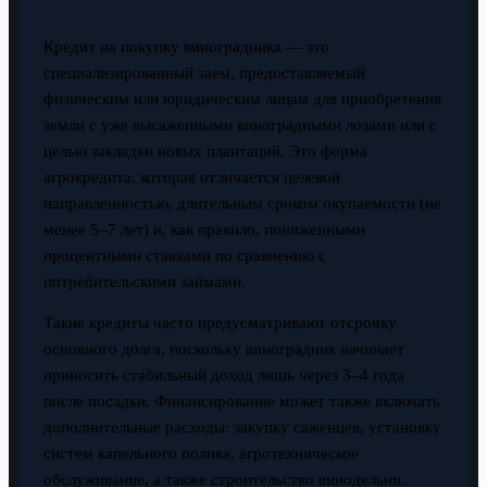
Кредит на покупку виноградника — это
специализированный заем, предоставляемый
физическим или юридическим лицам для приобретения
земли с уже высаженными виноградными лозами или с
целью закладки новых плантаций. Это форма
агрокредита, которая отличается целевой
направленностью, длительным сроком окупаемости (не
менее 5–7 лет) и, как правило, пониженными
процентными ставками по сравнению с
потребительскими займами.
Такие кредиты часто предусматривают отсрочку
основного долга, поскольку виноградник начинает
приносить стабильный доход лишь через 3–4 года
после посадки. Финансирование может также включать
дополнительные расходы: закупку саженцев, установку
систем капельного полива, агротехническое
обслуживание, а также строительство винодельни.