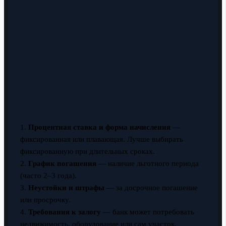
1.
Процентная ставка и форма начисления
—
фиксированная или плавающая. Лучше выбирать
фиксированную при длительных сроках.
2.
График погашения
— наличие льготного периода
(часто 2–3 года).
3.
Неустойки и штрафы
— за досрочное погашение
или просрочку.
4.
Требования к залогу
— банк может потребовать
недвижимость, оборудование или сам участок.