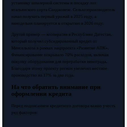
установку шпалерной системы и посадку лоз
итальянского сорта Санджовезе. Сельхозпроизводитель
начал получать первый урожай в 2025 году, а
винодельня планируется к открытию в 2026 году.
Другой пример — кооператив в Республике Дагестан,
который получил субсидированный кредит от
Минсельхоза в рамках нацпроекта «Развитие АПК».
Финансирование покрывало 70% расходов, включая
покупку оборудования для переработки винограда.
Благодаря этому проекту регион увеличил местное
производство на 17% за два года.
На что обратить внимание при
оформлении кредита
Перед подписанием кредитного договора важно учесть
ряд факторов: