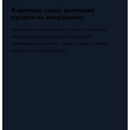
Ключевые этапы получения
кредита на виноградник
Получение целевого кредита требует тщательной
подготовки документации и обоснования
рентабельности проекта. Процесс можно условно
разбить на следующие шаги: