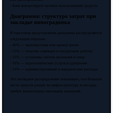
- Банк контролирует целевое использование средств.
Диаграмма: структура затрат при
закладке виноградника
В текстовом представлении диаграмма распределяется
следующим образом:
- 40% — приобретение или аренда земли
- 25% — покупка саженцев и посадочные работы
- 15% — установка систем орошения и опор
- 10% — агротехнические услуги и удобрения
- 10% — административные и юридические расходы
Это наглядное распределение показывает, что большая
часть средств уходит на инфраструктуру и посадку,
требуя значительных начальных вложений.