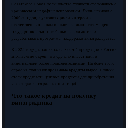
Советского Союза большинство хозяйств столкнулись с
хроническим недофинансированием. Лишь начиная с
2000-х годов, в условиях роста интереса к
отечественным винам и политике импортозамещения,
государство и частные банки начали активно
разрабатывать программы поддержки виноградарства.
К 2025 году рынок винодельческой продукции в России
значительно окреп, что сделало инвестиции в
виноградники более привлекательными. На фоне этого
спрос на специализированные кредиты вырос, а банки
стали предлагать целевые продукты для приобретения
и закладки виноградных плантаций.
Что такое кредит на покупку
виноградника