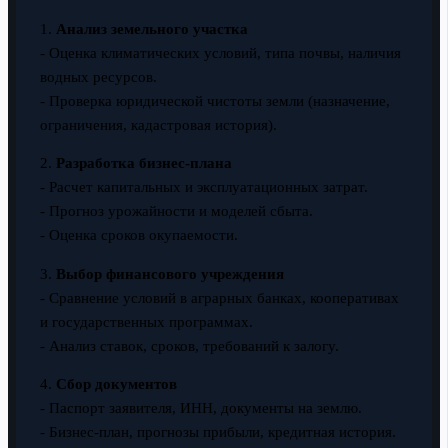
1.
Анализ земельного участка
- Оценка климатических условий, типа почвы, наличия
водных ресурсов.
- Проверка юридической чистоты земли (назначение,
ограничения, кадастровая история).
2.
Разработка бизнес-плана
- Расчет капитальных и эксплуатационных затрат.
- Прогноз урожайности и моделей сбыта.
- Оценка сроков окупаемости.
3.
Выбор финансового учреждения
- Сравнение условий в аграрных банках, кооперативах
и государственных программах.
- Анализ ставок, сроков, требований к залогу.
4.
Сбор документов
- Паспорт заявителя, ИНН, документы на землю.
- Бизнес-план, прогнозы прибыли, кредитная история.