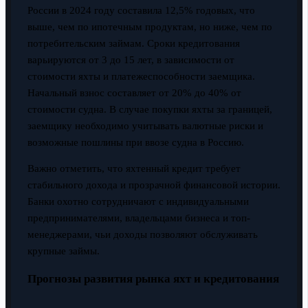
России в 2024 году составила 12,5% годовых, что
выше, чем по ипотечным продуктам, но ниже, чем по
потребительским займам. Сроки кредитования
варьируются от 3 до 15 лет, в зависимости от
стоимости яхты и платежеспособности заемщика.
Начальный взнос составляет от 20% до 40% от
стоимости судна. В случае покупки яхты за границей,
заемщику необходимо учитывать валютные риски и
возможные пошлины при ввозе судна в Россию.
Важно отметить, что яхтенный кредит требует
стабильного дохода и прозрачной финансовой истории.
Банки охотно сотрудничают с индивидуальными
предпринимателями, владельцами бизнеса и топ-
менеджерами, чьи доходы позволяют обслуживать
крупные займы.
Прогнозы развития рынка яхт и кредитования