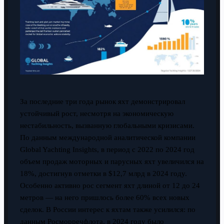
За последние три года рынок яхт демонстрировал
устойчивый рост, несмотря на экономическую
нестабильность, вызванную глобальными кризисами.
По данным международной аналитической компании
Global Yachting Insights, в период с 2022 по 2024 год
объем продаж моторных и парусных яхт увеличился на
18%, достигнув отметки в $12,7 млрд в 2024 году.
Особенно активно рос сегмент яхт длиной от 12 до 24
метров — на него пришлось более 60% всех новых
сделок. В России интерес к яхтам также усилился: по
данным Росморречфлота, в 2024 году было