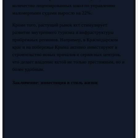
количество лицензированных школ по управлению
маломерными судами выросло на 22%.
Кроме того, растущий рынок яхт стимулирует
развитие внутреннего туризма и инфраструктуры
прибрежных регионов. Например, в Краснодарском
крае и на побережье Крыма активно инвестируют в
строительство новых причалов и сервисных центров,
что делает владение яхтой не только престижным, но и
более удобным.
Заключение: инвестиция в стиль жизни