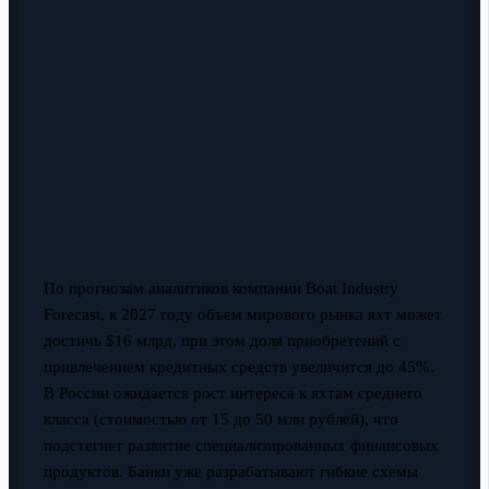
По прогнозам аналитиков компании Boat Industry
Forecast, к 2027 году объем мирового рынка яхт может
достичь $16 млрд, при этом доля приобретений с
привлечением кредитных средств увеличится до 45%.
В России ожидается рост интереса к яхтам среднего
класса (стоимостью от 15 до 50 млн рублей), что
подстегнет развитие специализированных финансовых
продуктов. Банки уже разрабатывают гибкие схемы