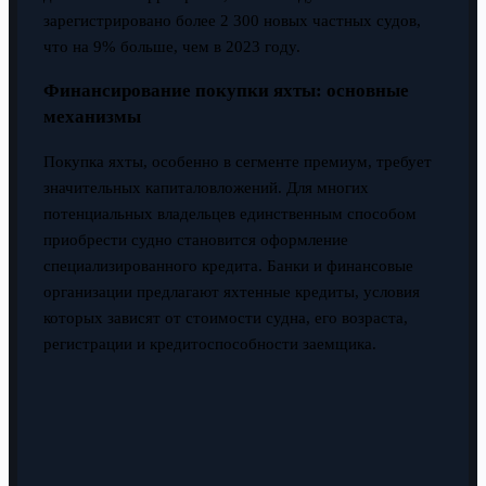
зарегистрировано более 2 300 новых частных судов,
что на 9% больше, чем в 2023 году.
Финансирование покупки яхты: основные
механизмы
Покупка яхты, особенно в сегменте премиум, требует
значительных капиталовложений. Для многих
потенциальных владельцев единственным способом
приобрести судно становится оформление
специализированного кредита. Банки и финансовые
организации предлагают яхтенные кредиты, условия
которых зависят от стоимости судна, его возраста,
регистрации и кредитоспособности заемщика.