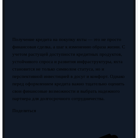
Получение кредита на покупку яхты — это не просто
финансовая сделка, а шаг к изменению образа жизни. С
учетом растущей доступности кредитных продуктов,
устойчивого спроса и развития инфраструктуры, яхта
становится не только символом статуса, но и
перспективной инвестицией в досуг и комфорт. Однако
перед оформлением кредита важно тщательно оценить
свои финансовые возможности и выбрать надежного
партнера для долгосрочного сотрудничества.
Поделиться