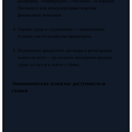
(например, «ЮниКредит», «Росбанк», «Сбербанк
Премьер») или международные морские
финансовые компании.
Оценка судна и страхование — обязательное
условие для большинства кредиторов.
Подписание кредитного договора и регистрация
залога на яхту — до полного погашения кредита
судно остается в залоге у банка.
Экономические аспекты: доступность и
ставки