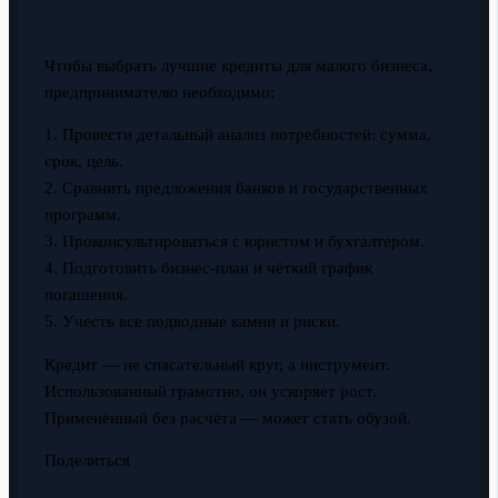
Чтобы выбрать лучшие кредиты для малого бизнеса,
предпринимателю необходимо:
1. Провести детальный анализ потребностей: сумма,
срок, цель.
2. Сравнить предложения банков и государственных
программ.
3. Проконсультироваться с юристом и бухгалтером.
4. Подготовить бизнес-план и чёткий график
погашения.
5. Учесть все подводные камни и риски.
Кредит — не спасательный круг, а инструмент.
Использованный грамотно, он ускоряет рост.
Применённый без расчёта — может стать обузой.
Поделиться