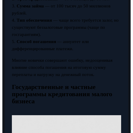
3.
Сумма займа
— от 100 тысяч до 50 миллионов
рублей.
4.
Тип обеспечения
— чаще всего требуется залог, но
существуют беззалоговые программы (чаще по
госгарантиям).
5.
Способ погашения
— аннуитет или
дифференцированные платежи.
Многие новички совершают ошибку, недооценивая
влияние способа погашения на итоговую сумму
переплаты и нагрузку на денежный поток.
Государственные и частные
программы кредитования малого
бизнеса