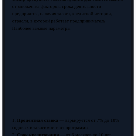
от множества факторов: срока деятельности
предприятия, наличия залога, кредитной истории,
отрасли, в которой работает предприниматель.
Наиболее важные параметры:
1.
Процентная ставка
— варьируется от 7% до 18%
годовых в зависимости от программы.
2.
Срок кредитования
— от 6 месяцев до 10 лет.