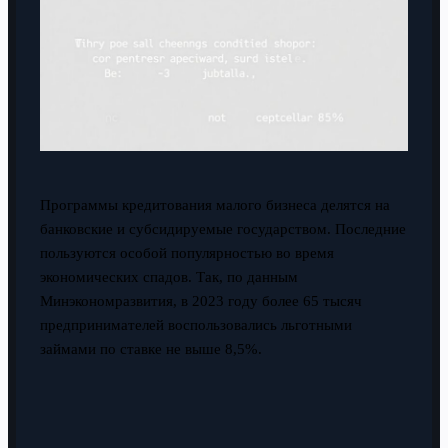
Программы кредитования малого бизнеса делятся на
банковские и субсидируемые государством. Последние
пользуются особой популярностью во время
экономических спадов. Так, по данным
Минэкономразвития, в 2023 году более 65 тысяч
предпринимателей воспользовались льготными
займами по ставке не выше 8,5%.