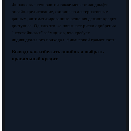
Финансовые технологии также меняют ландшафт:
онлайн-кредитование, скоринг по альтернативным
данным, автоматизированные решения делают кредит
доступнее. Однако это же повышает риски одобрения
"неустойчивых" заёмщиков, что требует
индивидуального подхода и финансовой грамотности.
Вывод: как избежать ошибок и выбрать
правильный кредит