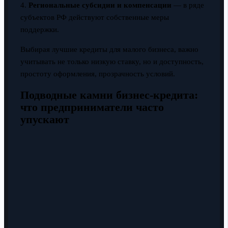
4.
Региональные субсидии и компенсации
— в ряде
субъектов РФ действуют собственные меры
поддержки.
Выбирая лучшие кредиты для малого бизнеса, важно
учитывать не только низкую ставку, но и доступность,
простоту оформления, прозрачность условий.
Подводные камни бизнес-кредита:
что предприниматели часто
упускают