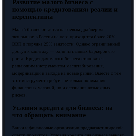
Развитие малого бизнеса с
помощью кредитования: реалии и
перспективы
Малый бизнес остаётся ключевым драйвером
экономики: в России на него приходится более 20%
ВВП и порядка 25% занятости. Однако ограниченный
доступ к капиталу — один из главных барьеров его
роста. Кредит для малого бизнеса становится
решающим инструментом масштабирования,
модернизации и выхода на новые рынки. Вместе с тем,
этот инструмент требует не только понимания
финансовых условий, но и осознания возможных
рисков.
Условия кредита для бизнеса: на
что обращать внимание
Банки и финансовые организации предлагают широкий
спектр продуктов. Условия кредита для бизнеса зависят