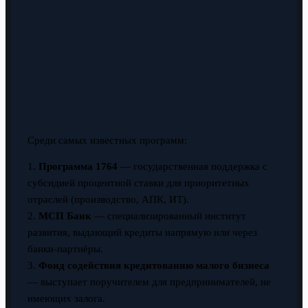
Среди самых известных программ:
1.
Программа 1764
— государственная поддержка с
субсидией процентной ставки для приоритетных
отраслей (производство, АПК, ИТ).
2.
МСП Банк
— специализированный институт
развития, выдающий кредиты напрямую или через
банки-партнёры.
3.
Фонд содействия кредитованию малого бизнеса
— выступает поручителем для предпринимателей, не
имеющих залога.