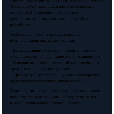
Аналитического центра при Правительстве РФ, каждые
10 млрд рублей, выданных в виде бизнес-кредитов,
создают до 2 тысяч новых рабочих мест и
увеличивают налоговые поступления на 1,5 млрд
рублей ежегодно.
Наибольшую чувствительность к доступу к
финансированию показывают отрасли:
-
Производственный сектор
— кредиты позволяют
модернизировать оборудование, внедрять инновации.
-
Сельское хозяйство
— сезонный характер бизнеса
требует гибких кредитных условий.
-
Сфера услуг и торговли
— нуждается в оборотных
средствах и краткосрочном финансировании.
Таким образом, устойчивый доступ к заимствованиям
влияет не только на отдельные предприятия, но и на
конкурентоспособность отраслей в целом.