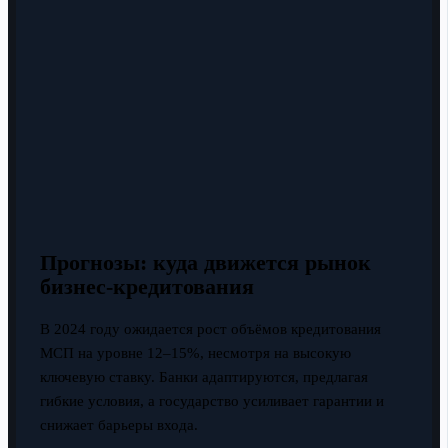
Прогнозы: куда движется рынок
бизнес-кредитования
В 2024 году ожидается рост объёмов кредитования
МСП на уровне 12–15%, несмотря на высокую
ключевую ставку. Банки адаптируются, предлагая
гибкие условия, а государство усиливает гарантии и
снижает барьеры входа.