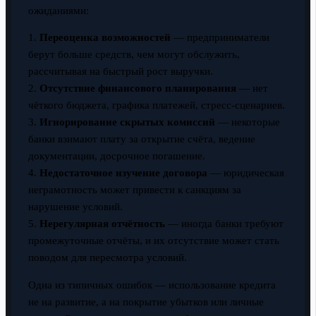
ожиданиями:
1.
Переоценка возможностей
— предприниматели
берут больше средств, чем могут обслужить,
рассчитывая на быстрый рост выручки.
2.
Отсутствие финансового планирования
— нет
чёткого бюджета, графика платежей, стресс-сценариев.
3.
Игнорирование скрытых комиссий
— некоторые
банки взимают плату за открытие счёта, ведение
документации, досрочное погашение.
4.
Недостаточное изучение договора
— юридическая
неграмотность может привести к санкциям за
нарушение условий.
5.
Нерегулярная отчётность
— иногда банки требуют
промежуточные отчёты, и их отсутствие может стать
поводом для пересмотра условий.
Одна из типичных ошибок — использование кредита
не на развитие, а на покрытие убытков или личные