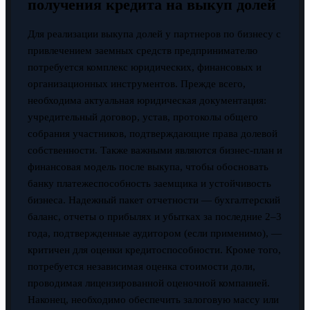
получения кредита на выкуп долей
Для реализации выкупа долей у партнеров по бизнесу с
привлечением заемных средств предпринимателю
потребуется комплекс юридических, финансовых и
организационных инструментов. Прежде всего,
необходима актуальная юридическая документация:
учредительный договор, устав, протоколы общего
собрания участников, подтверждающие права долевой
собственности. Также важными являются бизнес-план и
финансовая модель после выкупа, чтобы обосновать
банку платежеспособность заемщика и устойчивость
бизнеса. Надежный пакет отчетности — бухгалтерский
баланс, отчеты о прибылях и убытках за последние 2–3
года, подтвержденные аудитором (если применимо), —
критичен для оценки кредитоспособности. Кроме того,
потребуется независимая оценка стоимости доли,
проводимая лицензированной оценочной компанией.
Наконец, необходимо обеспечить залоговую массу или