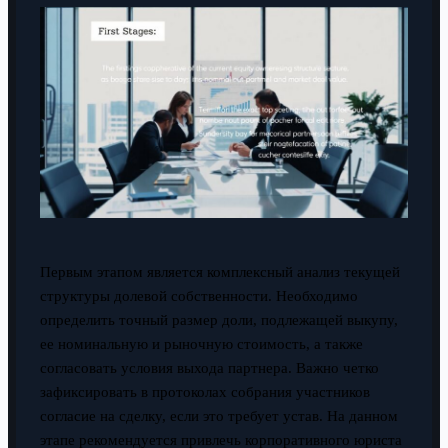
Первым этапом является комплексный анализ текущей
структуры долевой собственности. Необходимо
определить точный размер доли, подлежащей выкупу,
ее номинальную и рыночную стоимость, а также
согласовать условия выхода партнера. Важно четко
зафиксировать в протоколах собрания участников
согласие на сделку, если это требует устав. На данном
этапе рекомендуется привлечь корпоративного юриста