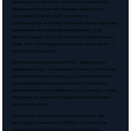
рекомендуется провести независимую экспертизу
финансовой модели либо привлечь финансового
консультанта. Также стоит рассмотреть
альтернативные источники финансирования: например,
привлечение mezzanine-финансирования, когда
инвестор выдает заем с возможностью конвертации в
долю, либо структурирование сделки через оферту с
отсроченным выкупом.
Другой распространенный сбой — юридические
конфликты между участниками бизнеса, особенно при
неполном согласии на выкуп доли. Решением может
стать предварительное медиативное соглашение с
фиксированными условиями выхода партнера, а также
получение нотариального заверения всех ключевых
документов сделки.
Технические затруднения могут возникнуть при
регистрации изменений в ЕГРЮЛ, особенно если
заявитель подает документы с ошибками или