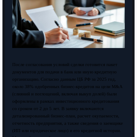
После согласования условий сделки готовится пакет
документов для подачи в банк или иную кредитную
организацию. Согласно данным ЦБ РФ за 2025 год,
около 38% одобренных бизнес-кредитов на цели M&A
(слияний и поглощений, включая выкуп долей) были
оформлены в рамках инвестиционного кредитования
со сроком от 2 до 5 лет. В заявку включаются
детализированный бизнес-план, расчет окупаемости,
отчетность предприятия, а также сведения о заемщике
(ИП или юридическое лицо) и его кредитной истории.