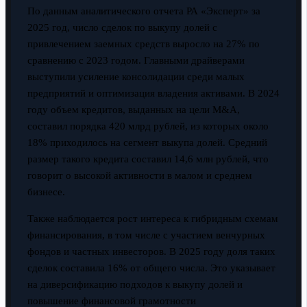
По данным аналитического отчета РА «Эксперт» за
2025 год, число сделок по выкупу долей с
привлечением заемных средств выросло на 27% по
сравнению с 2023 годом. Главными драйверами
выступили усиление консолидации среди малых
предприятий и оптимизация владения активами. В 2024
году объем кредитов, выданных на цели M&A,
составил порядка 420 млрд рублей, из которых около
18% приходилось на сегмент выкупа долей. Средний
размер такого кредита составил 14,6 млн рублей, что
говорит о высокой активности в малом и среднем
бизнесе.
Также наблюдается рост интереса к гибридным схемам
финансирования, в том числе с участием венчурных
фондов и частных инвесторов. В 2025 году доля таких
сделок составила 16% от общего числа. Это указывает
на диверсификацию подходов к выкупу долей и
повышение финансовой грамотности