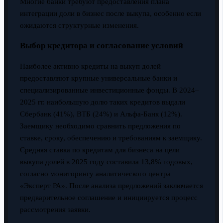
Многие банки требуют предоставления плана
интеграции доли в бизнес после выкупа, особенно если
ожидаются структурные изменения.
Выбор кредитора и согласование условий
Наиболее активно кредиты на выкуп долей
предоставляют крупные универсальные банки и
специализированные инвестиционные фонды. В 2024–
2025 гг. наибольшую долю таких кредитов выдали
Сбербанк (41%), ВТБ (24%) и Альфа-Банк (12%).
Заемщику необходимо сравнить предложения по
ставке, сроку, обеспечению и требованиям к заемщику.
Средняя ставка по кредитам для бизнеса на цели
выкупа долей в 2025 году составила 13,8% годовых,
согласно мониторингу аналитического центра
«Эксперт РА». После анализа предложений заключается
предварительное соглашение и инициируется процесс
рассмотрения заявки.