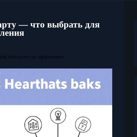
арту — что выбрать для
мления
шей безопасности оформления