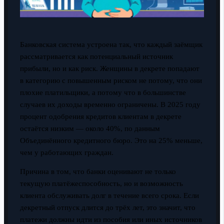
Банковская система устроена так, что каждый заёмщик
рассматривается как потенциальный источник
прибыли, но и как риск. Женщины в декрете попадают
в категорию с повышенным риском не потому, что они
плохие платильщики, а потому что в большинстве
случаев их доходы временно ограничены. В 2025 году
процент одобрения кредитов клиентам в декрете
остаётся низким — около 40%, по данным
Объединённого кредитного бюро. Это на 25% меньше,
чем у работающих граждан.
Причина в том, что банки оценивают не только
текущую платёжеспособность, но и возможность
клиента обслуживать долг в течение всего срока. Если
декретный отпуск длится до трёх лет, это значит, что
платежи должны идти из пособия или иных источников