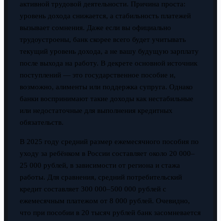
активной трудовой деятельности. Причина проста:
уровень дохода снижается, а стабильность платежей
вызывает сомнения. Даже если вы официально
трудоустроены, банк скорее всего будет учитывать
текущий уровень дохода, а не вашу будущую зарплату
после выхода на работу. В декрете основной источник
поступлений — это государственное пособие и,
возможно, алименты или поддержка супруга. Однако
банки воспринимают такие доходы как нестабильные
или недостаточные для выполнения кредитных
обязательств.
В 2025 году средний размер ежемесячного пособия по
уходу за ребёнком в России составляет около 20 000–
25 000 рублей, в зависимости от региона и стажа
работы. Для сравнения, средний потребительский
кредит составляет 300 000–500 000 рублей с
ежемесячным платежом от 8 000 рублей. Очевидно,
что при пособии в 20 тысяч рублей банк засомневается