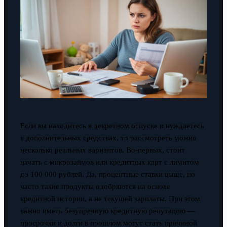
Если вы находитесь в декретном отпуске и нуждаетесь
в дополнительных средствах, то рассмотреть можно
несколько реальных вариантов. Во-первых, стоит
начать с микрозаймов или кредитных карт с лимитом
до 100 000 рублей. Да, процентные ставки выше, но
часто такие продукты одобряются на основе
кредитной истории, а не текущей зарплаты. При этом
важно иметь безупречную кредитную репутацию —
просрочки и долги в прошлом могут стать причиной