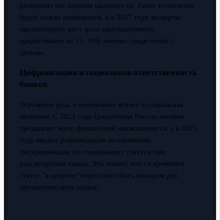
расценено как признак надёжности. Такие технологии
будут только развиваться, и к 2027 году эксперты
прогнозируют рост доли альтернативного
кредитования на 15–20% именно среди семей с
детьми.
Цифровизация и социальная ответственность
банков
Огромную роль в изменениях играет и социальная
политика. С 2023 года Центробанк России активно
продвигает идею финансовой инклюзивности, а в 2025
году вводит рекомендации по снижению
дискриминации по социальному статусу при
рассмотрении заявок. Это значит, что со временем
статус "в декрете" перестанет быть поводом для
автоматического отказа.