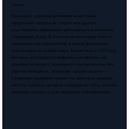
отказа.
Во-вторых, хорошим решением может быть
оформление кредита на супруга или другого
родственника, официально работающего и имеющего
стабильный доход. В этом случае вы можете быть со-
заёмщиком или поручителем, а деньги фактически
использовать на нужды семьи. Кроме того, в 2025 году
всё чаще используются цифровые платформы, где
решение по кредиту принимается автоматически, без
участия менеджера. Это может сыграть на руку —
алгоритмы оценивают множество факторов, включая
частоту запросов, историю операций по счёту, наличие
активных доходов и даже поведение в онлайн-банке.