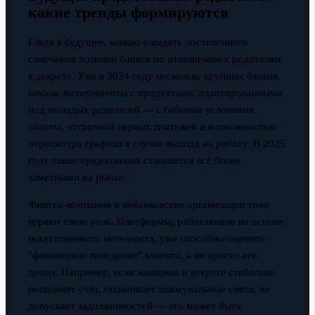
какие тренды формируются
Глядя в будущее, можно ожидать постепенного
смягчения позиции банков по отношению к родителям
в декрете. Уже в 2024 году несколько крупных банков
начали эксперименты с продуктами, адаптированными
под молодых родителей — с гибкими условиями
оплаты, отсрочкой первых платежей и возможностью
пересмотра графика в случае выхода на работу. В 2025
году такие предложения становятся всё более
заметными на рынке.
Финтех-компании и небанковские организации тоже
играют свою роль. Платформы, работающие на основе
искусственного интеллекта, уже способны оценить
"финансовое поведение" клиента, а не просто его
доход. Например, если женщина в декрете стабильно
пополняет счёт, оплачивает коммунальные счета, не
допускает задолженностей — это может быть