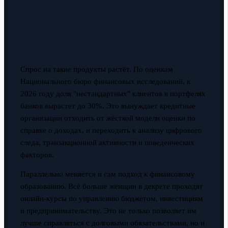
Спрос на такие продукты растёт. По оценкам
Национального бюро финансовых исследований, к
2026 году доля "нестандартных" клиентов в портфелях
банков вырастет до 30%. Это вынуждает кредитные
организации отходить от жёсткой модели оценки по
справке о доходах, и переходить к анализу цифрового
следа, транзакционной активности и поведенческих
факторов.
Параллельно меняется и сам подход к финансовому
образованию. Всё больше женщин в декрете проходят
онлайн-курсы по управлению бюджетом, инвестициям
и предпринимательству. Это не только позволяет им
лучше справляться с долговыми обязательствами, но и