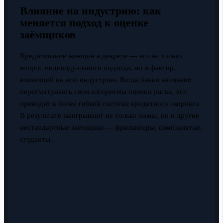
Влияние на индустрию: как
меняется подход к оценке
заёмщиков
Кредитование женщин в декрете — это не только
вопрос индивидуального подхода, но и фактор,
влияющий на всю индустрию. Когда банки начинают
пересматривать свои алгоритмы оценки риска, это
приводит к более гибкой системе кредитного скоринга.
В результате выигрывают не только мамы, но и другие
нестандартные заёмщики — фрилансеры, самозанятые,
студенты.