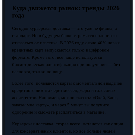
Куда движется рынок: тренды 2026
года
Сегодня курьерская доставка — это уже не фишка, а
стандарт. Но в будущем банки стремятся полностью
отказаться от пластика. В 2026 году около 40% новых
кредитных карт выпускаются только в цифровом
формате. Кроме того, всё чаще используется
биометрическая идентификация при получении — без
паспорта, только по лицу.
Более того, появляются карты с моментальной выдачей
кредитного лимита через мессенджеры и голосовых
ассистентов. Например, можно сказать: «Окей, Банк,
закажи мне карту», и через 5 минут вы получите
одобрение и сможете расплатиться в магазине.
Курьерская доставка, скорее всего, останется как опция
для консервативных клиентов, но всё больше людей