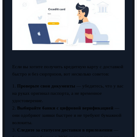
Если вы хотите получить кредитную карту с доставкой
быстро и без сюрпризов, вот несколько советов:
1.
Проверьте свои документы
— убедитесь, что у вас
на руках оригинал паспорта, а не временное
удостоверение.
2.
Выбирайте банки с цифровой верификацией
—
они одобряют заявки быстрее и не требуют бумажной
волокиты.
3.
Следите за статусом доставки в приложении
—