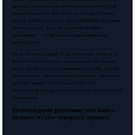
прибыл с запечатанным конвертом и планшетом для
цифровой подписи. Всё заняло не больше 10 минут.
Курьер проверил паспорт, сфотографировал документ
и передал карту. Анна активировала её через
приложение — и уже через час расплачивалась в
супермаркете.
Но не всё всегда гладко. В другом случае, Алексей из
Казани столкнулся с тем, что курьер не смог выдать
карту, так как у него был временный паспорт. Банк не
предусмотрел такой сценарий, и пришлось оформлять
доставку заново. Так что даже в 2026 году
человеческий фактор и несовершенство процессов ещё
встречаются.
Неочевидные решения: что банки
делают, чтобы ускорить процесс