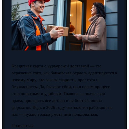
Кредитная карта с курьерской доставкой — это
отражение того, как банковская отрасль адаптируется к
новому миру, где важны скорость, простота и
безопасность. Да, бывают сбои, но в целом процесс
стал понятным и удобным. Главное — знать свои
права, проверять все детали и не бояться новых
форматов. Ведь в 2026 году технологии работают на
нас — нужно только уметь ими пользоваться.
Поделиться