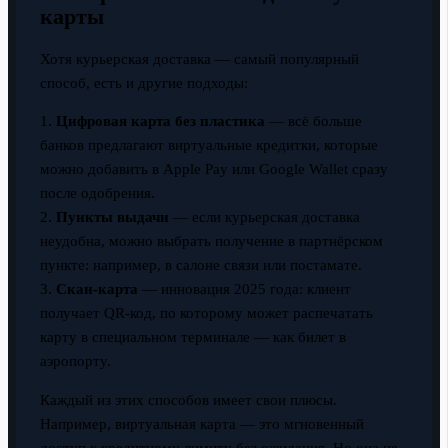
карты
Хотя курьерская доставка — самый популярный
способ, есть и другие подходы:
1.
Цифровая карта без пластика
— всё больше
банков предлагают виртуальные кредитки, которые
можно добавить в Apple Pay или Google Wallet сразу
после одобрения.
2.
Пункты выдачи
— если курьерская доставка
неудобна, можно выбрать получение в партнёрском
пункте: например, в салоне связи или постамате.
3.
Скан-карта
— инновация 2025 года: клиент
получает QR-код, по которому может распечатать
карту в специальном терминале — как билет в
аэропорту.
Каждый из этих способов имеет свои плюсы.
Например, виртуальная карта — это мгновенный
доступ к кредитному лимиту без ожидания. Но она не