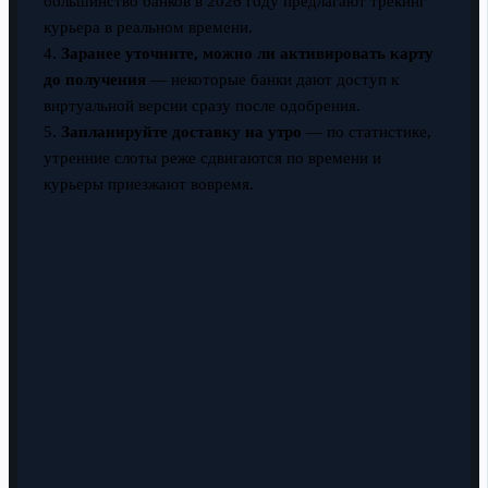
большинство банков в 2026 году предлагают трекинг
курьера в реальном времени.
4.
Заранее уточните, можно ли активировать карту
до получения
— некоторые банки дают доступ к
виртуальной версии сразу после одобрения.
5.
Запланируйте доставку на утро
— по статистике,
утренние слоты реже сдвигаются по времени и
курьеры приезжают вовремя.