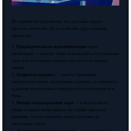
На первый взгляд кажется, что доставка карты —
простая логистика. Но за кулисами идут сложные
процессы:
1.
Предварительная идентификация
через
биометрию — многие банки используют распознавание
лица или отпечатков пальцев ещё на этапе подачи
заявки.
2.
Цифровая подпись
— вместо бумажных
документов клиент подписывает договор на планшете,
а данные моментально шифруются и отправляются в
банк.
3.
Микро-складирование карт
— в мегаполисах
банки создают мини-офисы, где хранят карты по
районам, чтобы сократить время доставки до
нескольких часов.
4.
AI-маршрутизация курьеров
— искусственный