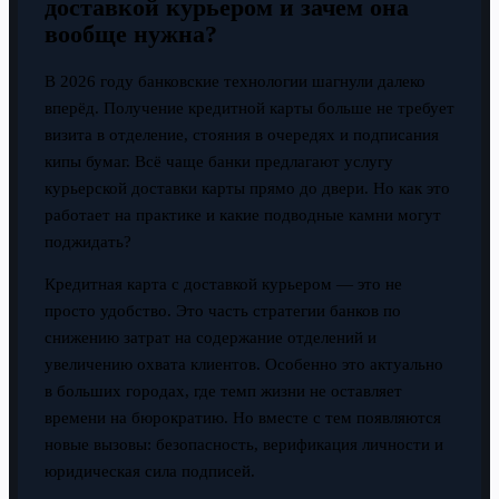
доставкой курьером и зачем она
вообще нужна?
В 2026 году банковские технологии шагнули далеко
вперёд. Получение кредитной карты больше не требует
визита в отделение, стояния в очередях и подписания
кипы бумаг. Всё чаще банки предлагают услугу
курьерской доставки карты прямо до двери. Но как это
работает на практике и какие подводные камни могут
поджидать?
Кредитная карта с доставкой курьером — это не
просто удобство. Это часть стратегии банков по
снижению затрат на содержание отделений и
увеличению охвата клиентов. Особенно это актуально
в больших городах, где темп жизни не оставляет
времени на бюрократию. Но вместе с тем появляются
новые вызовы: безопасность, верификация личности и
юридическая сила подписей.