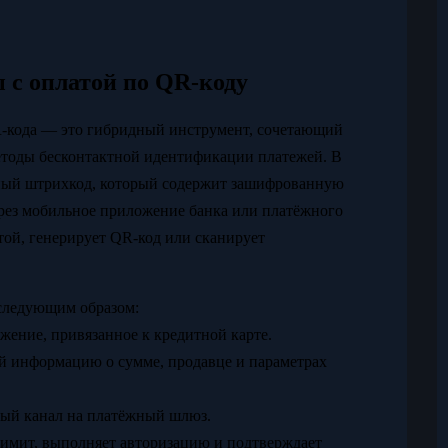
 с оплатой по QR-коду
R-кода — это гибридный инструмент, сочетающий
тоды бесконтактной идентификации платежей. В
рный штрихкод, который содержит зашифрованную
ез мобильное приложение банка или платёжного
той, генерирует QR-код или сканирует
 следующим образом:
жение, привязанное к кредитной карте.
й информацию о сумме, продавце и параметрах
ный канал на платёжный шлюз.
лимит, выполняет авторизацию и подтверждает