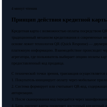
4 минут чтения
Принцип действия кредитной карты
Кредитная карта с возможностью оплаты посредством Q
традиционный механизм кредитования и современные ме
основе лежит технология QR (Quick Response) — двуме
платежную информацию. Взаимодействие происходит чер
агрегатора, где пользователь выбирает опцию оплаты кар
предоставленный код продавца.
С технической точки зрения, транзакция осуществляется
1. Покупатель инициирует оплату через мобильное прило
2. Система формирует или считывает QR-код, содержащи
авторизации.
3. После сканирования код передаётся через зашифрован
4. Банк-эмитент карты проверяет доступный кредитный 