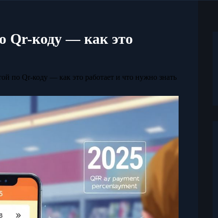
о Qr-коду — как это
той по Qr-коду — как это работает и что нужно знать