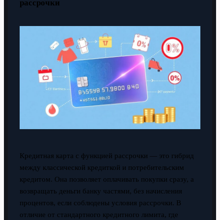
рассрочки
Кредитная карта с функцией рассрочки — это гибрид
между классической кредиткой и потребительским
кредитом. Она позволяет оплачивать покупки сразу, а
возвращать деньги банку частями, без начисления
процентов, если соблюдены условия рассрочки. В
отличие от стандартного кредитного лимита, где