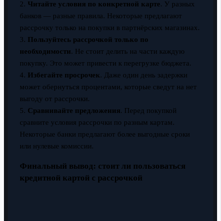
2.
Читайте условия по конкретной карте
. У разных
банков — разные правила. Некоторые предлагают
рассрочку только на покупки в партнёрских магазинах.
3.
Пользуйтесь рассрочкой только по
необходимости
. Не стоит делить на части каждую
покупку. Это может привести к перегрузке бюджета.
4.
Избегайте просрочек
. Даже один день задержки
может обернуться процентами, которые сведут на нет
выгоду от рассрочки.
5.
Сравнивайте предложения
. Перед покупкой
сравните условия рассрочки по разным картам.
Некоторые банки предлагают более выгодные сроки
или нулевые комиссии.
Финальный вывод: стоит ли пользоваться
кредитной картой с рассрочкой