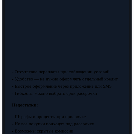
- Отсутствие переплаты при соблюдении условий
- Удобство — не нужно оформлять отдельный кредит
- Быстрое оформление через приложение или SMS
- Гибкость: можно выбрать срок рассрочки
Недостатки:
- Штрафы и проценты при просрочке
- Не все покупки подходят под рассрочку
- Возможны скрытые комиссии