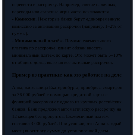
перевести в рассрочку. Например, снятие наличных,
переводы или азартные игры часто исключаются.
-
Комиссии
. Некоторые банки берут единовременную
комиссию за активацию рассрочки (например, 1–2% от
суммы).
-
Минимальный платёж
. Помимо ежемесячного
платежа по рассрочке, клиент обязан вносить
минимальный платёж по карте. Это может быть 5–10%
от общего долга, включая все активные рассрочки.
Пример из практики: как это работает на деле
Анна, жительница Екатеринбурга, приобрела смартфон
за 36 000 рублей с помощью кредитной карты с
функцией рассрочки от одного из крупных российских
банков. Банк предложил автоматическую рассрочку на
12 месяцев без процентов. Ежемесячный платёж
составил 3 000 рублей. При условии, что Анна каждый
месяц вносит эту сумму до установленной даты