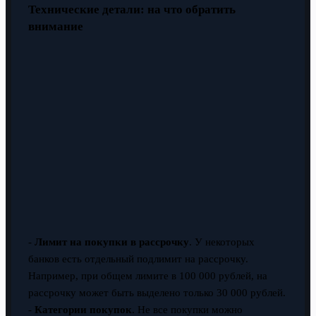
Технические детали: на что обратить
внимание
-
Лимит на покупки в рассрочку
. У некоторых
банков есть отдельный подлимит на рассрочку.
Например, при общем лимите в 100 000 рублей, на
рассрочку может быть выделено только 30 000 рублей.
-
Категории покупок
. Не все покупки можно