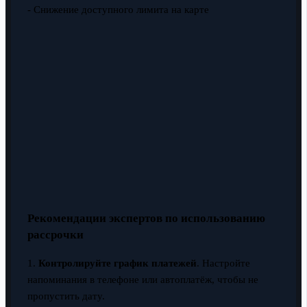
- Снижение доступного лимита на карте
Рекомендации экспертов по использованию
рассрочки
1.
Контролируйте график платежей
. Настройте
напоминания в телефоне или автоплатёж, чтобы не
пропустить дату.