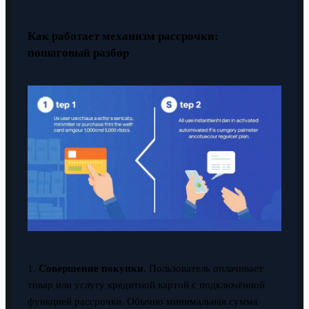
Как работает механизм рассрочки:
пошаговый разбор
1.
Совершение покупки
. Пользователь оплачивает
товар или услугу кредитной картой с подключённой
функцией рассрочки. Обычно минимальная сумма