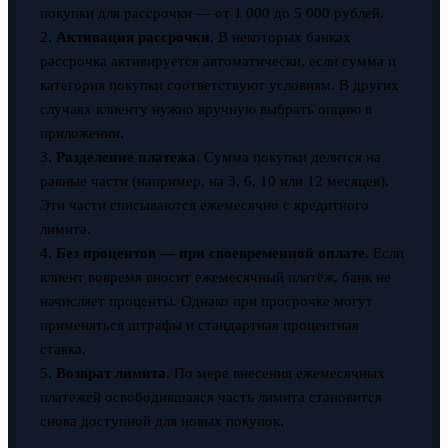
покупки для рассрочки — от 1 000 до 5 000 рублей.
2.
Активация рассрочки
. В некоторых банках
рассрочка активируется автоматически, если сумма и
категория покупки соответствуют условиям. В других
случаях клиенту нужно вручную выбрать опцию в
приложении.
3.
Разделение платежа
. Сумма покупки делится на
равные части (например, на 3, 6, 10 или 12 месяцев).
Эти части списываются ежемесячно с кредитного
лимита.
4.
Без процентов — при своевременной оплате
. Если
клиент вовремя вносит ежемесячный платёж, банк не
начисляет проценты. Однако при просрочке могут
применяться штрафы и стандартная процентная
ставка.
5.
Возврат лимита
. По мере внесения ежемесячных
платежей освободившаяся часть лимита становится
снова доступной для новых покупок.