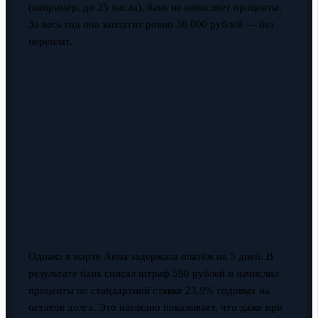
(например, до 25 числа), банк не начисляет проценты.
За весь год она заплатит ровно 36 000 рублей — без
переплат.
Однако в марте Анна задержала платёж на 5 дней. В
результате банк списал штраф 590 рублей и начислил
проценты по стандартной ставке 23,9% годовых на
остаток долга. Это наглядно показывает, что даже при