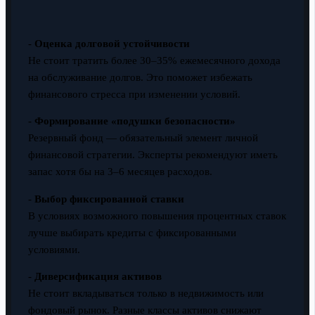
-
Оценка долговой устойчивости
Не стоит тратить более 30–35% ежемесячного дохода
на обслуживание долгов. Это поможет избежать
финансового стресса при изменении условий.
-
Формирование «подушки безопасности»
Резервный фонд — обязательный элемент личной
финансовой стратегии. Эксперты рекомендуют иметь
запас хотя бы на 3–6 месяцев расходов.
-
Выбор фиксированной ставки
В условиях возможного повышения процентных ставок
лучше выбирать кредиты с фиксированными
условиями.
-
Диверсификация активов
Не стоит вкладываться только в недвижимость или
фондовый рынок. Разные классы активов снижают