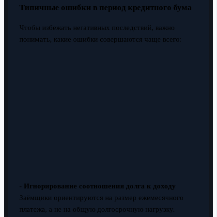
Типичные ошибки в период кредитного бума
Чтобы избежать негативных последствий, важно
понимать, какие ошибки совершаются чаще всего:
-
Игнорирование соотношения долга к доходу
Заёмщики ориентируются на размер ежемесячного
платежа, а не на общую долгосрочную нагрузку.