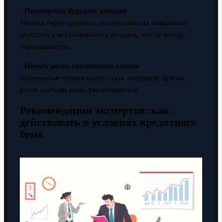
-
Переоценка будущих доходов
Многие берут кредиты, рассчитывая на повышение
зарплаты или стабильность доходов, что не всегда
оправдывается.
-
Неучёт роста процентных ставок
Переменные ставки могут стать ловушкой: при их
росте платежи резко увеличиваются.
Рекомендации экспертов: как
действовать в условиях кредитного
бума