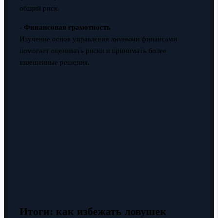
общий риск.
-
Финансовая грамотность
Изучение основ управления личными финансами
помогает оценивать риски и принимать более
взвешенные решения.
Итоги: как избежать ловушек