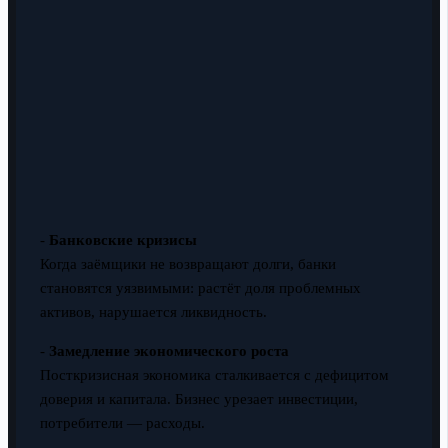
-
Банковские кризисы
Когда заёмщики не возвращают долги, банки
становятся уязвимыми: растёт доля проблемных
активов, нарушается ликвидность.
-
Замедление экономического роста
Посткризисная экономика сталкивается с дефицитом
доверия и капитала. Бизнес урезает инвестиции,
потребители — расходы.