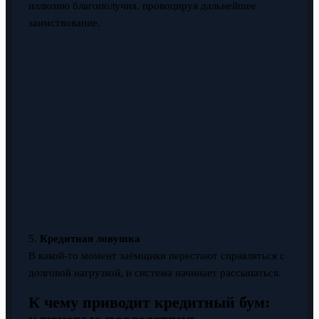
иллюзию благополучия, провоцируя дальнейшее
заимствование.
5.
Кредитная ловушка
В какой-то момент заёмщики перестают справляться с
долговой нагрузкой, и система начинает рассыпаться.
К чему приводит кредитный бум: