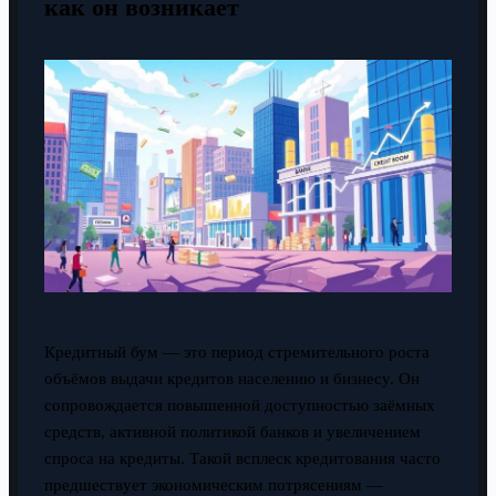
как он возникает
Кредитный бум — это период стремительного роста
объёмов выдачи кредитов населению и бизнесу. Он
сопровождается повышенной доступностью заёмных
средств, активной политикой банков и увеличением
спроса на кредиты. Такой всплеск кредитования часто
предшествует экономическим потрясениям —