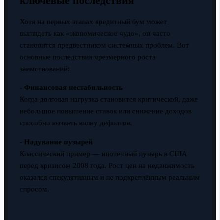
ключевые последствия
Хотя на первых этапах кредитный бум может
выглядеть как «экономическое чудо», он часто
становится предвестником системных проблем. Вот
основные последствия чрезмерного роста
заимствований:
-
Финансовая нестабильность
Когда долговая нагрузка становится критической, даже
небольшое повышение ставок или снижение доходов
способно вызвать волну дефолтов.
-
Надувание пузырей
Классический пример — ипотечный пузырь в США
перед кризисом 2008 года. Рост цен на недвижимость
оказался спекулятивным и не подкреплённым реальным
спросом.