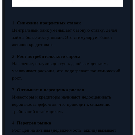
1.
Снижение процентных ставок
Центральный банк уменьшает базовую ставку, делая
займы более доступными. Это стимулирует банки
активно кредитовать.
2.
Рост потребительского спроса
Население, получив доступ к дешёвым деньгам,
увеличивает расходы, что подогревает экономический
рост.
3.
Оптимизм и переоценка рисков
Инвесторы и кредиторы начинают недооценивать
вероятность дефолтов, что приводит к снижению
требований к заёмщикам.
4.
Перегрев рынка
Рост цен на активы (недвижимость, акции) вызывает