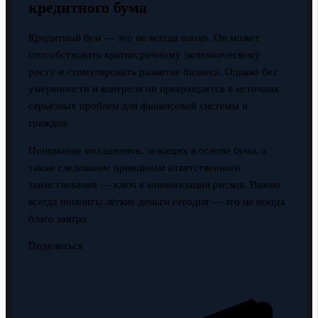
кредитного бума
Кредитный бум — это не всегда плохо. Он может
способствовать краткосрочному экономическому
росту и стимулировать развитие бизнеса. Однако без
умеренности и контроля он превращается в источник
серьёзных проблем для финансовой системы и
граждан.
Понимание механизмов, лежащих в основе бума, а
также следование принципам ответственного
заимствования — ключ к минимизации рисков. Важно
всегда помнить: лёгкие деньги сегодня — это не всегда
благо завтра.
Поделиться