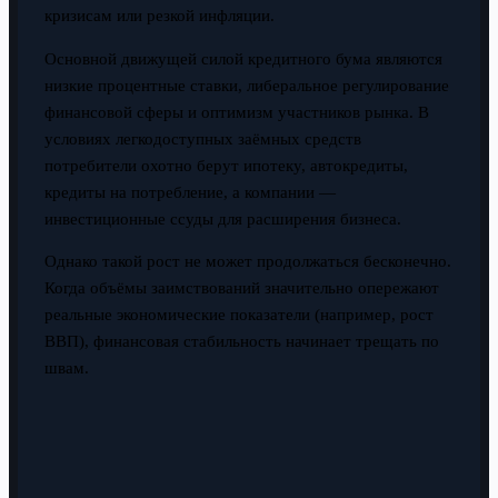
кризисам или резкой инфляции.
Основной движущей силой кредитного бума являются
низкие процентные ставки, либеральное регулирование
финансовой сферы и оптимизм участников рынка. В
условиях легкодоступных заёмных средств
потребители охотно берут ипотеку, автокредиты,
кредиты на потребление, а компании —
инвестиционные ссуды для расширения бизнеса.
Однако такой рост не может продолжаться бесконечно.
Когда объёмы заимствований значительно опережают
реальные экономические показатели (например, рост
ВВП), финансовая стабильность начинает трещать по
швам.