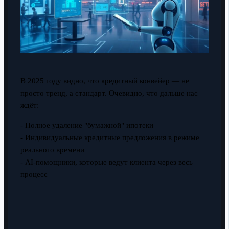
В 2025 году видно, что кредитный конвейер — не
просто тренд, а стандарт. Очевидно, что дальше нас
ждёт:
- Полное удаление "бумажной" ипотеки
- Индивидуальные кредитные предложения в режиме
реального времени
- AI-помощники, которые ведут клиента через весь
процесс