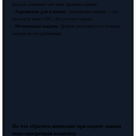
модели заменяют жесткие правила оценки.
-
Упрощение для клиента
. Заполнение заявки — по
паспорту через NFC, без ручного ввода.
-
Мгновенная выдача
. Деньги зачисляются в течение
секунд после одобрения.
На что обратить внимание при подаче заявки
через кредитный конвейер