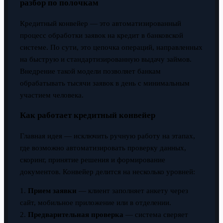
разбор по полочкам
Кредитный конвейер — это автоматизированный
процесс обработки заявок на кредит в банковской
системе. По сути, это цепочка операций, направленных
на быструю и стандартизированную выдачу займов.
Внедрение такой модели позволяет банкам
обрабатывать тысячи заявок в день с минимальным
участием человека.
Как работает кредитный конвейер
Главная идея — исключить ручную работу на этапах,
где возможно автоматизировать проверку данных,
скоринг, принятие решения и формирование
документов. Конвейер делится на несколько уровней:
1.
Прием заявки
— клиент заполняет анкету через
сайт, мобильное приложение или в отделении.
2.
Предварительная проверка
— система сверяет