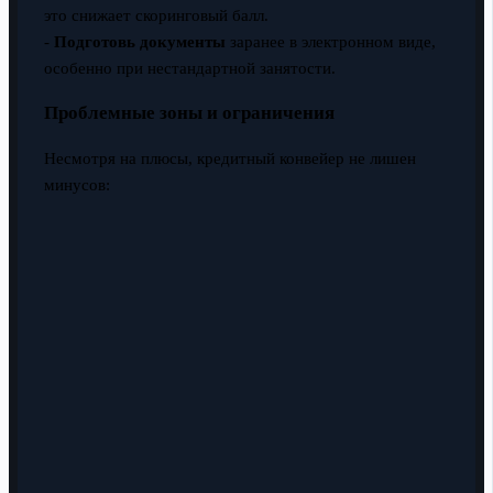
это снижает скоринговый балл.
-
Подготовь документы
заранее в электронном виде,
особенно при нестандартной занятости.
Проблемные зоны и ограничения
Несмотря на плюсы, кредитный конвейер не лишен
минусов: