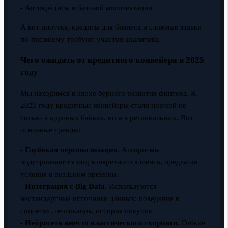
- Автокредиты в базовой комплектации
А вот ипотека, кредиты для бизнеса и сложные заявки
по-прежнему требуют участия аналитика.
Чего ожидать от кредитного конвейера в 2025
году
Мы находимся в эпохе бурного развития финтеха. К
2025 году кредитные конвейеры стали нормой не
только в крупных банках, но и в региональных. Вот
основные тренды:
-
Глубокая персонализация
. Алгоритмы
подстраиваются под конкретного клиента, предлагая
условия в реальном времени.
-
Интеграция с Big Data
. Используются
нестандартные источники данных: поведение в
соцсетях, геолокация, история покупок.
-
Нейросети вместо классического скоринга
. Гибкие