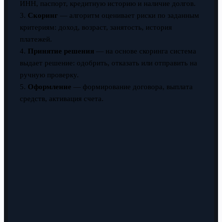
ИНН, паспорт, кредитную историю и наличие долгов.
3.
Скоринг
— алгоритм оценивает риски по заданным
критериям: доход, возраст, занятость, история
платежей.
4.
Принятие решения
— на основе скоринга система
выдает решение: одобрить, отказать или отправить на
ручную проверку.
5.
Оформление
— формирование договора, выплата
средств, активация счета.