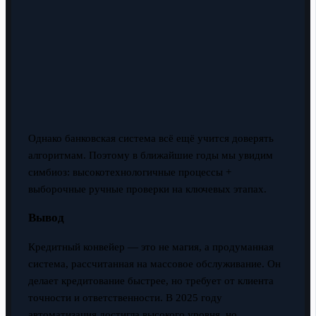
Однако банковская система всё ещё учится доверять
алгоритмам. Поэтому в ближайшие годы мы увидим
симбиоз: высокотехнологичные процессы +
выборочные ручные проверки на ключевых этапах.
Вывод
Кредитный конвейер — это не магия, а продуманная
система, рассчитанная на массовое обслуживание. Он
делает кредитование быстрее, но требует от клиента
точности и ответственности. В 2025 году
автоматизация достигла высокого уровня, но