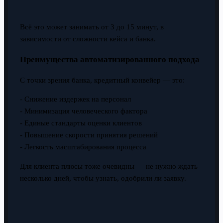
Всё это может занимать от 3 до 15 минут, в
зависимости от сложности кейса и банка.
Преимущества автоматизированного подхода
С точки зрения банка, кредитный конвейер — это:
- Снижение издержек на персонал
- Минимизация человеческого фактора
- Единые стандарты оценки клиентов
- Повышение скорости принятия решений
- Легкость масштабирования процесса
Для клиента плюсы тоже очевидны — не нужно ждать
несколько дней, чтобы узнать, одобрили ли заявку.