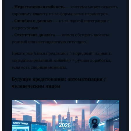
-
Недостаточная гибкость
— система может отказать
хорошему клиенту из-за формальных параметров.
-
Ошибки в данных
— из-за плохой интеграции с
госресурсами.
-
Отсутствие диалога
— нельзя обсудить нюансы
условий или нестандартную ситуацию.
Некоторые банки предлагают "гибридный" вариант:
автоматизированный конвейер + ручная доработка,
если есть спорные моменты.
Будущее кредитования: автоматизация с
человеческим лицом