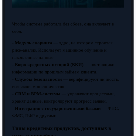
Чтобы система работала без сбоев, она включает в
себя:
-
Модуль скоринга
— ядро, на котором строится
риск-анализ. Использует машинное обучение и
накопленные данные.
-
Бюро кредитных историй (БКИ)
— поставщики
информации по прошлым займам клиента.
-
Службы безопасности
— верифицируют личность,
выявляют мошенничество.
-
CRM и BPM-системы
— управляют процессами,
хранят данные, контролируют прогресс заявки.
-
Интеграция с государственными базами
— ФНС,
ФМС, ПФР и другими.
Типы кредитных продуктов, доступных в
рамках конвейера