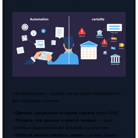
Автоматизация — удобно, но не всегда безошибочно.
Вот несколько советов:
-
Проверь кредитную историю заранее
через БКИ.
-
Убедись, что данные в анкете точные
— даже
ошибка в фамилии может повлиять на решение.
-
Избегай множественных заявок
в разные банки —