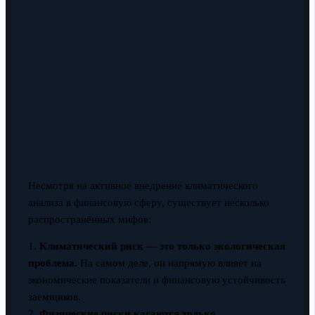
Несмотря на активное внедрение климатического
анализа в финансовую сферу, существует несколько
распространённых мифов:
1.
Климатический риск — это только экологическая
проблема.
На самом деле, он напрямую влияет на
экономические показатели и финансовую устойчивость
заемщиков.
2.
Физические риски касаются только