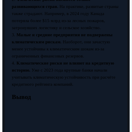
развивающихся стран.
На практике, развитые страны
также страдают. Например, в 2024 году Канада
потеряла более $15 млрд из-за лесных пожаров,
затронувших логистику и сельское хозяйство.
3.
Малые и средние предприятия не подвержены
климатическим рискам.
Наоборот, они зачастую
менее устойчивы к климатическим шокам из-за
ограниченных финансовых резервов.
4.
Климатические риски не влияют на кредитную
историю.
Уже с 2023 года крупные банки начали
учитывать климатическую устойчивость при расчёте
кредитного рейтинга компаний.
Вывод