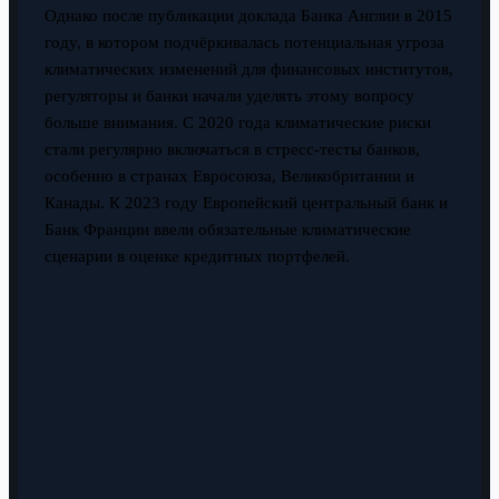
Однако после публикации доклада Банка Англии в 2015
году, в котором подчёркивалась потенциальная угроза
климатических изменений для финансовых институтов,
регуляторы и банки начали уделять этому вопросу
больше внимания. С 2020 года климатические риски
стали регулярно включаться в стресс-тесты банков,
особенно в странах Евросоюза, Великобритании и
Канады. К 2023 году Европейский центральный банк и
Банк Франции ввели обязательные климатические
сценарии в оценке кредитных портфелей.