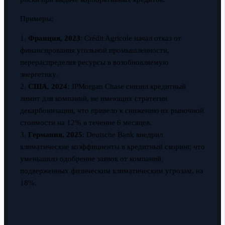
Примеры:
1.
Франция, 2023
: Crédit Agricole начал отказ от
финансирования угольной промышленности,
перераспределяя ресурсы в возобновляемую
энергетику.
2.
США, 2024
: JPMorgan Chase снизил кредитный
лимит для компаний, не имеющих стратегии
декарбонизации, что привело к снижению их рыночной
стоимости на 12% в течение 6 месяцев.
3.
Германия, 2025
: Deutsche Bank внедрил
климатические коэффициенты в кредитный скоринг, что
уменьшило одобрение заявок от компаний,
подверженных физическим климатическим угрозам, на
18%.