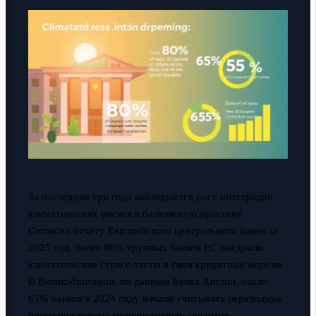
За последние три года наблюдается рост интеграции
климатических рисков в банковскую практику.
Согласно отчёту Европейского центрального банка за
2025 год, более 80% крупных банков ЕС внедрили
климатические стресс-тесты в свои кредитные модели.
В Великобритании, по данным Банка Англии, около
65% банков в 2024 году начали учитывать переходные
риски при выдаче корпоративных кредитов.