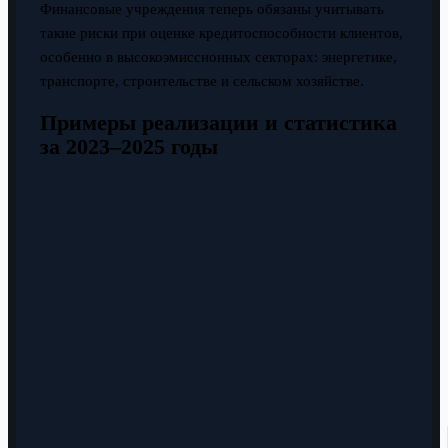
Финансовые учреждения теперь обязаны учитывать
такие риски при оценке кредитоспособности клиентов,
особенно в высокоэмиссионных секторах: энергетике,
транспорте, строительстве и сельском хозяйстве.
Примеры реализации и статистика
за 2023–2025 годы