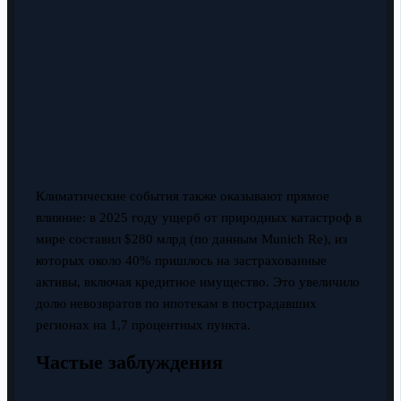
Климатические события также оказывают прямое
влияние: в 2025 году ущерб от природных катастроф в
мире составил $280 млрд (по данным Munich Re), из
которых около 40% пришлось на застрахованные
активы, включая кредитное имущество. Это увеличило
долю невозвратов по ипотекам в пострадавших
регионах на 1,7 процентных пункта.
Частые заблуждения