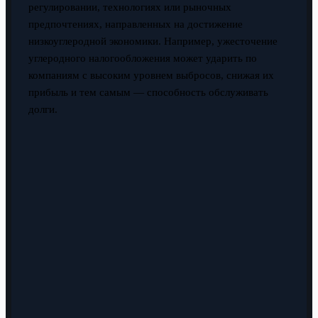
регулировании, технологиях или рыночных
предпочтениях, направленных на достижение
низкоуглеродной экономики. Например, ужесточение
углеродного налогообложения может ударить по
компаниям с высоким уровнем выбросов, снижая их
прибыль и тем самым — способность обслуживать
долги.