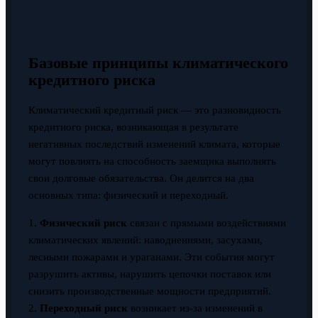
Базовые принципы климатического
кредитного риска
Климатический кредитный риск — это разновидность
кредитного риска, возникающая в результате
негативных последствий изменений климата, которые
могут повлиять на способность заемщика выполнять
свои долговые обязательства. Он делится на два
основных типа: физический и переходный.
1.
Физический риск
связан с прямыми воздействиями
климатических явлений: наводнениями, засухами,
лесными пожарами и ураганами. Эти события могут
разрушить активы, нарушить цепочки поставок или
снизить производственные мощности предприятий.
2.
Переходный риск
возникает из-за изменений в