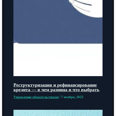
Реструктуризация и рефинансирование
кредита — в чем разница и что выбрать
Управление обязательствами
/
7 ноября, 2025