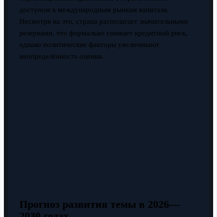
доступом к международным рынкам капитала.
Несмотря на это, страна располагает значительными
резервами, что формально снижает кредитный риск,
однако политические факторы увеличивают
неопределённость оценки.
Прогноз развития темы в 2026—
2030 годах