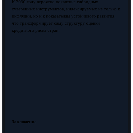
К 2030 году вероятно появление гибридных
суверенных инструментов, индексируемых не только к
инфляции, но и к показателям устойчивого развития,
что трансформирует саму структуру оценки
кредитного риска стран.
Заключение