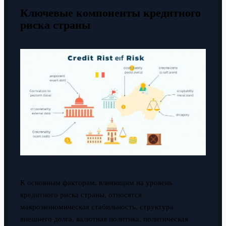
Ключевые компоненты кредитного
риска страны
К основным факторам, влияющим на уровень
кредитного риска страны, относятся
макроэкономическая стабильность, структура
внешнего долга, валютная политика, политическая