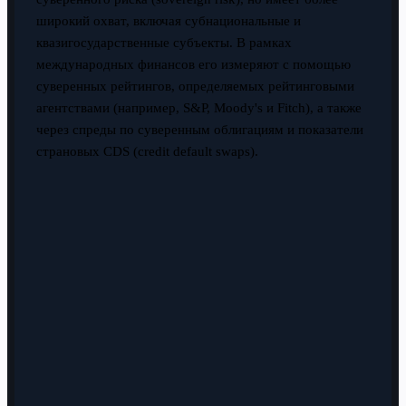
широкий охват, включая субнациональные и
квазигосударственные субъекты. В рамках
международных финансов его измеряют с помощью
суверенных рейтингов, определяемых рейтинговыми
агентствами (например, S&P, Moody's и Fitch), а также
через спреды по суверенным облигациям и показатели
страновых CDS (credit default swaps).