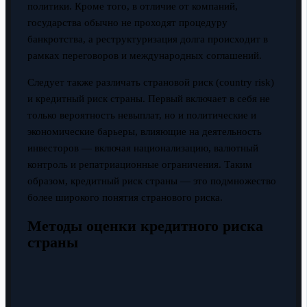
политики. Кроме того, в отличие от компаний,
государства обычно не проходят процедуру
банкротства, а реструктуризация долга происходит в
рамках переговоров и международных соглашений.
Следует также различать страновой риск (country risk)
и кредитный риск страны. Первый включает в себя не
только вероятность невыплат, но и политические и
экономические барьеры, влияющие на деятельность
инвесторов — включая национализацию, валютный
контроль и репатриационные ограничения. Таким
образом, кредитный риск страны — это подмножество
более широкого понятия странового риска.
Методы оценки кредитного риска
страны