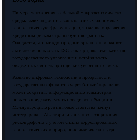
По мере усложнения глобальной макроэкономической
среды, включая рост ставок в ключевых экономиках и
геополитическую фрагментацию, значение управления
кредитным риском страны будет возрастать.
Ожидается, что международные организации начнут
активнее использовать ESG-факторы, включая качество
государственного управления и устойчивость
бюджетных систем, при оценке суверенного риска.
Развитие цифровых технологий и прозрачности
государственных финансов через блокчейн-решения
может сократить информационные асимметрии,
повысив предсказуемость поведения заёмщиков.
Международные рейтинговые агентства начнут
интегрировать AI-алгоритмы для прогнозирования
рисков дефолта с учётом сильно коррелированных
геополитических и природно-климатических угроз.