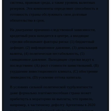
система, правовая среда, а также уровень валютных
резервов. Эти компоненты определяют способность и
готовность страны обслуживать свои долговые
обязательства в срок.
На диаграмме причинно-следственной зависимости,
кредитный риск находится в центре, а входящие
стрелки обозначают факторы риска: (1) бюджетный
дефицит, (2) инфляционное давление, (3) девальвация
валюты, (4) политическая нестабильность, (5)
санкционное давление. Выходящие стрелки ведут к
последствиям: (A) рост стоимости заимствований, (B)
ухудшение инвестиционного климата, (C) обострение
ликвидности, (D) усиление оттока капитала.
В условиях сильной политической турбулентности
даже формально платёжеспособная страна может
прибегнуть к мораторию на выплаты, что привело,
например, к частичному дефолту Аргентины в 2020
году, несмотря на большой объём золотовалютных