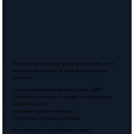
Оценка предусматривает как количественные, так и
качественные подходы. К числу количественных
относятся:
- Анализ соотношения внешнего долга к ВВП;
- Динамика процентных платежей по отношению к
доходам бюджета;
- Резервное покрытие импорта;
- Суверенные кредитные рейтинги.
Качественные методы включают анализ