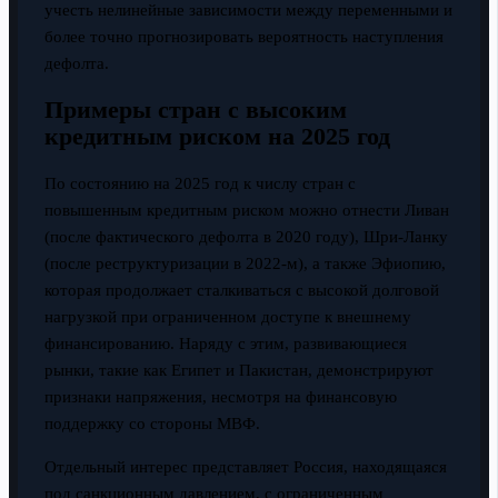
учесть нелинейные зависимости между переменными и
более точно прогнозировать вероятность наступления
дефолта.
Примеры стран с высоким
кредитным риском на 2025 год
По состоянию на 2025 год к числу стран с
повышенным кредитным риском можно отнести Ливан
(после фактического дефолта в 2020 году), Шри-Ланку
(после реструктуризации в 2022-м), а также Эфиопию,
которая продолжает сталкиваться с высокой долговой
нагрузкой при ограниченном доступе к внешнему
финансированию. Наряду с этим, развивающиеся
рынки, такие как Египет и Пакистан, демонстрируют
признаки напряжения, несмотря на финансовую
поддержку со стороны МВФ.
Отдельный интерес представляет Россия, находящаяся
под санкционным давлением, с ограниченным