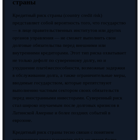
страны
Кредитный риск страны (country credit risk)
представляет собой вероятность того, что государство
— в лице правительственных институтов или других
органов управления — не сможет выполнить свои
долговые обязательства перед внешними или
внутренними кредиторами. Этот тип риска охватывает
не только дефолт по суверенному долгу, но и
ухудшение платёжеспособности, возможные задержки
в обслуживании долга, а также ограничительные меры,
вводимые государством, которые препятствуют
выполнению частным сектором своих обязательств
перед иностранными инвесторами. Суверенный риск
стал широко изучаемым после долговых кризисов в
Латинской Америке и более поздних событий в
еврозоне.
Кредитный риск страны тесно связан с понятием
суверенного риска (sovereign risk), но имеет более