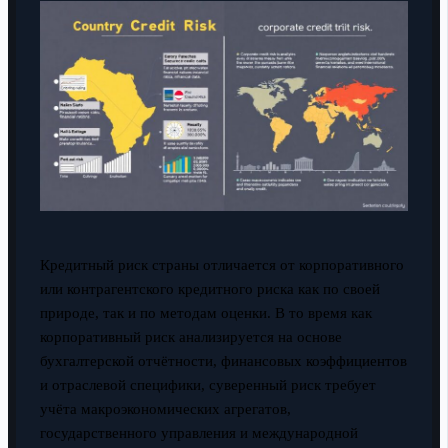
Кредитный риск страны отличается от корпоративного
или контрагентского кредитного риска как по своей
природе, так и по методам оценки. В то время как
корпоративный риск анализируется на основе
бухгалтерской отчётности, финансовых коэффициентов
и отраслевой специфики, суверенный риск требует
учёта макроэкономических агрегатов,
государственного управления и международной