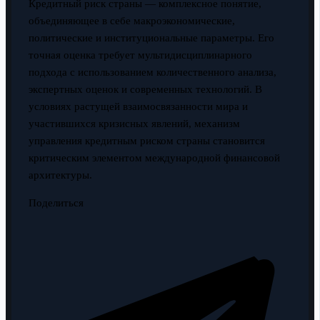
Кредитный риск страны — комплексное понятие,
объединяющее в себе макроэкономические,
политические и институциональные параметры. Его
точная оценка требует мультидисциплинарного
подхода с использованием количественного анализа,
экспертных оценок и современных технологий. В
условиях растущей взаимосвязанности мира и
участившихся кризисных явлений, механизм
управления кредитным риском страны становится
критическим элементом международной финансовой
архитектуры.
Поделиться