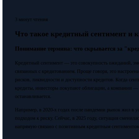
3 минут чтения
Что такое кредитный сентимент и к
Понимание термина: что скрывается за "кр
Кредитный сентимент — это совокупность ожиданий, эм
связанных с кредитованием. Проще говоря, это настроени
рисков, ликвидности и доступности кредитов. Когда се
кредиты, инвесторы покупают облигации, а компании — 
останавливается.
Например, в 2020-х годах после пандемии рынок жил в у
подходом к риску. Сейчас, в 2025 году, ситуация сменила
напрямую связано с позитивным кредитным сентиментом