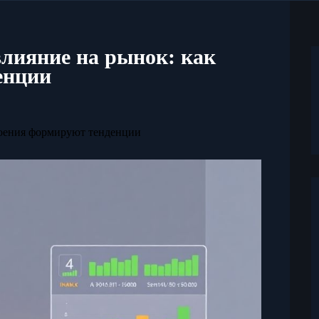
влияние на рынок: как
енции
роения формируют тенденции