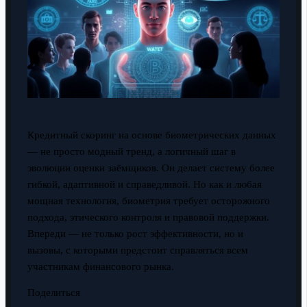
Кредитный скоринг на основе биометрических данных
— не просто модный тренд, а логичный шаг в
эволюции оценки заёмщиков. Он делает систему более
гибкой, адаптивной и справедливой. Но как и любая
мощная технология, биометрия требует осторожного
подхода, этического контроля и правовой поддержки.
Впереди — не только рост эффективности, но и
вызовы, с которыми предстоит справляться всем
участникам финансового рынка.
Поделиться