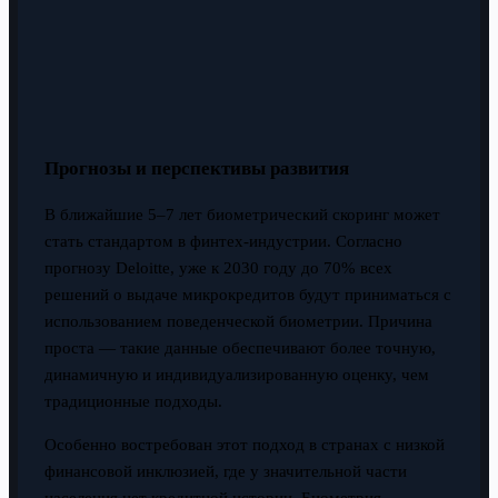
Прогнозы и перспективы развития
В ближайшие 5–7 лет биометрический скоринг может
стать стандартом в финтех-индустрии. Согласно
прогнозу Deloitte, уже к 2030 году до 70% всех
решений о выдаче микрокредитов будут приниматься с
использованием поведенческой биометрии. Причина
проста — такие данные обеспечивают более точную,
динамичную и индивидуализированную оценку, чем
традиционные подходы.
Особенно востребован этот подход в странах с низкой
финансовой инклюзией, где у значительной части