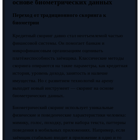
основе биометрических данных
Переход от традиционного скоринга к
биометрии
Кредитный скоринг давно стал неотъемлемой частью
финансовой системы. Он помогает банкам и
микрофинансовым организациям оценивать
платёжеспособность заёмщика. Классические методы
скоринга опираются на такие параметры, как кредитная
история, уровень дохода, занятость и наличие
имущества. Но с развитием технологий на арену
выходит новый инструмент — скоринг на основе
биометрических данных.
Биометрический скоринг использует уникальные
физические и поведенческие характеристики человека:
мимику, голос, походку, ритм набора текста, паттерны
поведения в мобильных приложениях. Например, если
заёмщик стабильно входит в приложение в одно и то