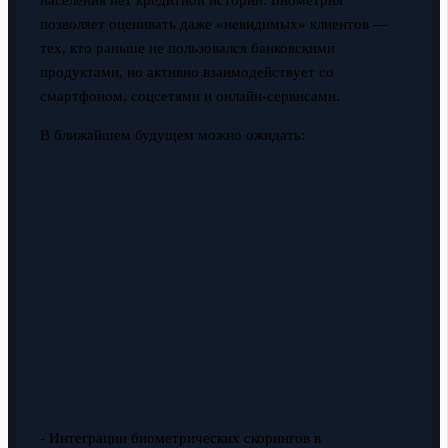
населения нет кредитной истории. Биометрия
позволяет оценивать даже «невидимых» клиентов —
тех, кто раньше не пользовался банковскими
продуктами, но активно взаимодействует со
смартфоном, соцсетями и онлайн-сервисами.
В ближайшем будущем можно ожидать:
- Интеграции биометрических скорингов в