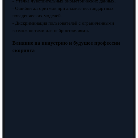
- Утечка чувствительных биометрических данных.
- Ошибки алгоритмов при анализе нестандартных
поведенческих моделей.
- Дискриминация пользователей с ограниченными
возможностями или нейроотличиями.
Влияние на индустрию и будущее профессии
скоринга