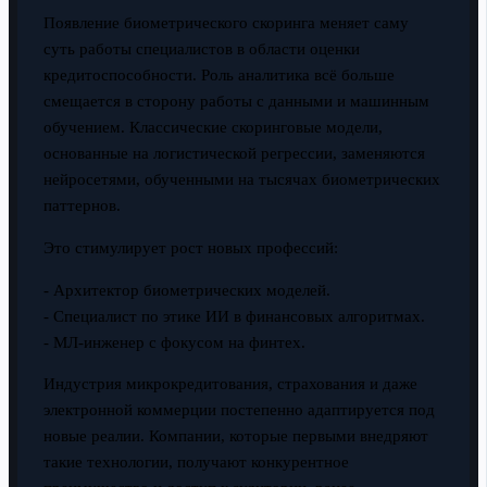
Появление биометрического скоринга меняет саму
суть работы специалистов в области оценки
кредитоспособности. Роль аналитика всё больше
смещается в сторону работы с данными и машинным
обучением. Классические скоринговые модели,
основанные на логистической регрессии, заменяются
нейросетями, обученными на тысячах биометрических
паттернов.
Это стимулирует рост новых профессий:
- Архитектор биометрических моделей.
- Специалист по этике ИИ в финансовых алгоритмах.
- МЛ-инженер с фокусом на финтех.
Индустрия микрокредитования, страхования и даже
электронной коммерции постепенно адаптируется под
новые реалии. Компании, которые первыми внедряют
такие технологии, получают конкурентное