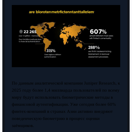
По данным аналитической компании Juniper Research, к
2025 году более 1,4 миллиарда пользователей по всему
миру будут использовать биометрические методы в
финансовой аутентификации. Уже сегодня более 60%
финтех-компаний в странах Азии активно внедряют
поведенческую биометрию в процесс оценки
заёмщиков.