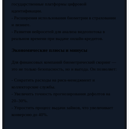
государственные платформы цифровой
идентификации.
- Расширения использования биометрии в страховании
и лизинге.
- Развития нейросетей для анализа видеопотока в
реальном времени при выдаче онлайн-кредитов.
Экономические плюсы и минусы
Для финансовых компаний биометрический скоринг —
это не только безопасность, но и выгода. Он позволяет:
- Сократить расходы на риск-менеджмент и
коллекторские службы.
- Увеличить точность прогнозирования дефолтов на
20–30%.
- Упростить процесс выдачи займов, что увеличивает
конверсию до 40%.