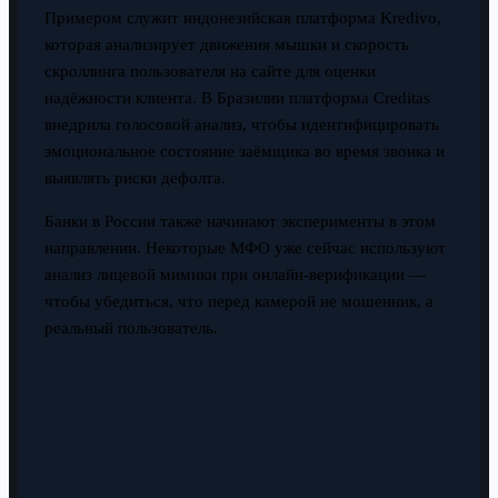
Примером служит индонезийская платформа Kredivo,
которая анализирует движения мышки и скорость
скроллинга пользователя на сайте для оценки
надёжности клиента. В Бразилии платформа Creditas
внедрила голосовой анализ, чтобы идентифицировать
эмоциональное состояние заёмщика во время звонка и
выявлять риски дефолта.
Банки в России также начинают эксперименты в этом
направлении. Некоторые МФО уже сейчас используют
анализ лицевой мимики при онлайн-верификации —
чтобы убедиться, что перед камерой не мошенник, а
реальный пользователь.