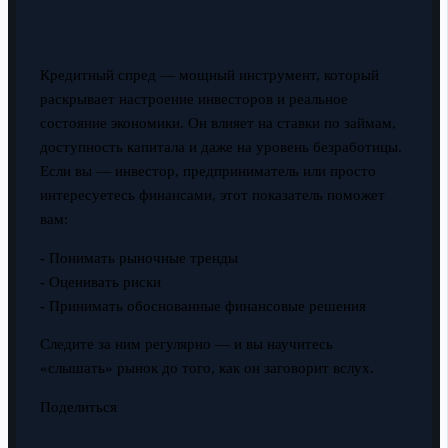
Кредитный спред — мощный инструмент, который
раскрывает настроение инвесторов и реальное
состояние экономики. Он влияет на ставки по займам,
доступность капитала и даже на уровень безработицы.
Если вы — инвестор, предприниматель или просто
интересуетесь финансами, этот показатель поможет
вам:
- Понимать рыночные тренды
- Оценивать риски
- Принимать обоснованные финансовые решения
Следите за ним регулярно — и вы научитесь
«слышать» рынок до того, как он заговорит вслух.
Поделиться