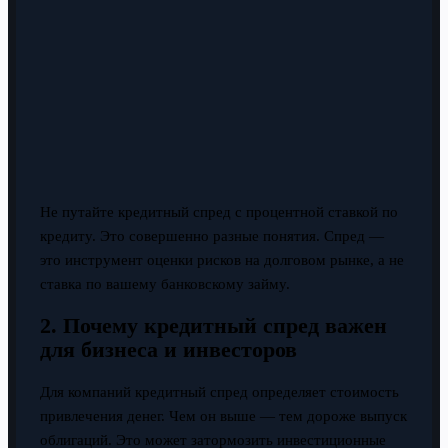
Не путайте кредитный спред с процентной ставкой по
кредиту. Это совершенно разные понятия. Спред —
это инструмент оценки рисков на долговом рынке, а не
ставка по вашему банковскому займу.
2. Почему кредитный спред важен
для бизнеса и инвесторов
Для компаний кредитный спред определяет стоимость
привлечения денег. Чем он выше — тем дороже выпуск
облигаций. Это может затормозить инвестиционные