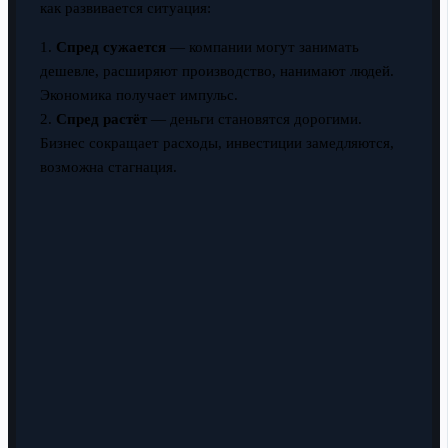
как развивается ситуация:
1.
Спред сужается
— компании могут занимать
дешевле, расширяют производство, нанимают людей.
Экономика получает импульс.
2.
Спред растёт
— деньги становятся дорогими.
Бизнес сокращает расходы, инвестиции замедляются,
возможна стагнация.