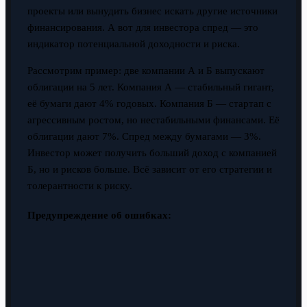
проекты или вынудить бизнес искать другие источники
финансирования. А вот для инвестора спред — это
индикатор потенциальной доходности и риска.
Рассмотрим пример: две компании А и Б выпускают
облигации на 5 лет. Компания А — стабильный гигант,
её бумаги дают 4% годовых. Компания Б — стартап с
агрессивным ростом, но нестабильными финансами. Её
облигации дают 7%. Спред между бумагами — 3%.
Инвестор может получить больший доход с компанией
Б, но и рисков больше. Всё зависит от его стратегии и
толерантности к риску.
Предупреждение об ошибках: