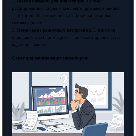
2.
Выбор времени для инвестиций
. Сильно
расширившийся спред может быть признаком паники
— и хорошей возможности для покупки, если вы
готовы к риску.
3.
Понимание рыночных настроений
. Следите за
спредом как за барометром — он может предсказать,
куда идет рынок.
Совет для начинающих инвесторов: