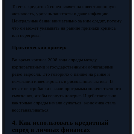
То есть кредитный спред влияет на инвестиционную
активность, уровень занятости и даже инфляцию.
Центральные банки внимательно за ним следят, потому
что он может указывать на ранние признаки кризиса
или перегрева.
Практический пример:
Во время кризиса 2008 года спреды между
корпоративными и государственными облигациями
резко выросли. Это говорило о панике на рынке и
нежелании инвестировать в рискованные активы. В
ответ центробанки начали программы количественного
смягчения, чтобы вернуть доверие. И действительно —
как только спреды начали сужаться, экономика стала
восстанавливаться.
4. Как использовать кредитный
спред в личных финансах