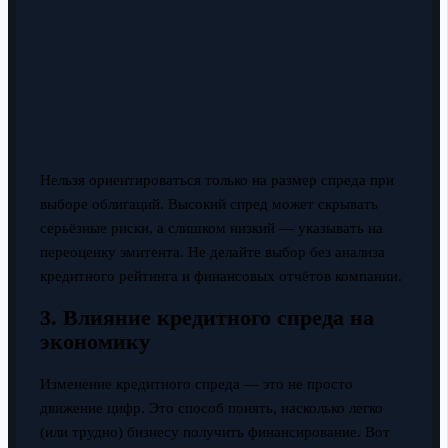
Нельзя ориентироваться только на размер спреда при
выборе облигаций. Высокий спред может скрывать
серьёзные риски, а слишком низкий — указывать на
переоценку эмитента. Не делайте выбор без анализа
кредитного рейтинга и финансовых отчётов компании.
3. Влияние кредитного спреда на
экономику
Изменение кредитного спреда — это не просто
движение цифр. Это способ понять, насколько легко
(или трудно) бизнесу получить финансирование. Вот