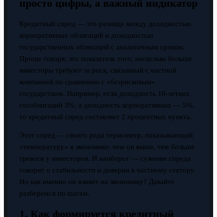
просто цифры, а важный индикатор
Кредитный спред — это разница между доходностью
корпоративных облигаций и доходностью
государственных облигаций с аналогичным сроком.
Проще говоря, это показатель того, насколько больше
инвесторы требуют за риск, связанный с частной
компанией по сравнению с «безрисковым»
государством. Например, если доходность 10-летних
гособлигаций 3%, а доходность корпоративных — 5%,
то кредитный спред составляет 2 процентных пункта.
Этот спред — своего рода термометр, показывающий
«температуру» в экономике: чем он выше, тем больше
тревоги у инвесторов. И наоборот — сужение спреда
говорит о стабильности и доверии к частному сектору.
Но как именно он влияет на экономику? Давайте
разберемся по шагам.
1. Как формируется кредитный