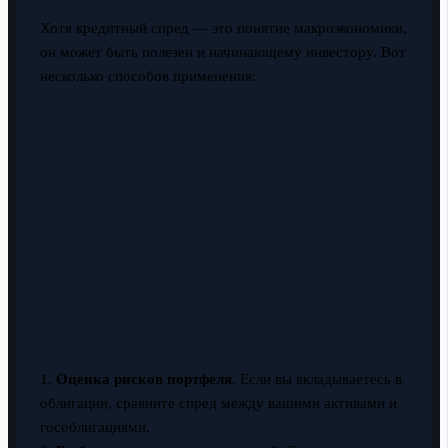
Хотя кредитный спред — это понятие макроэкономики,
он может быть полезен и начинающему инвестору. Вот
несколько способов применения:
1.
Оценка рисков портфеля
. Если вы вкладываетесь в
облигации, сравните спред между вашими активами и
гособлигациями.