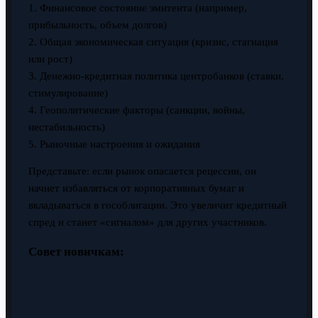
1. Финансовое состояние эмитента (например,
прибыльность, объем долгов)
2. Общая экономическая ситуация (кризис, стагнация
или рост)
3. Денежно-кредитная политика центробанков (ставки,
стимулирование)
4. Геополитические факторы (санкции, войны,
нестабильность)
5. Рыночные настроения и ожидания
Представьте: если рынок опасается рецессии, он
начнет избавляться от корпоративных бумаг и
вкладываться в гособлигации. Это увеличит кредитный
спред и станет «сигналом» для других участников.
Совет новичкам: