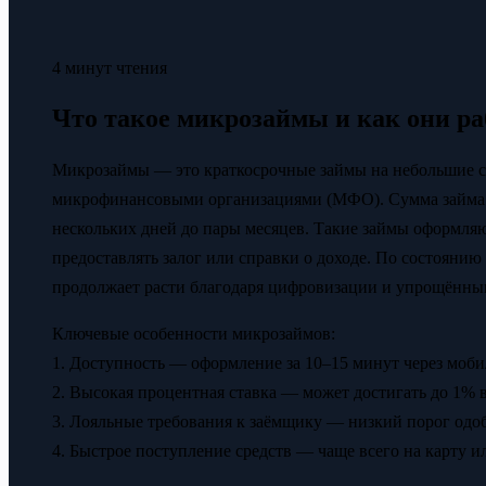
4 минут чтения
Что такое микрозаймы и как они р
Микрозаймы — это краткосрочные займы на небольшие 
микрофинансовыми организациями (МФО). Сумма займа вар
нескольких дней до пары месяцев. Такие займы оформляю
предоставлять залог или справки о доходе. По состоянию
продолжает расти благодаря цифровизации и упрощённы
Ключевые особенности микрозаймов:
1. Доступность — оформление за 10–15 минут через моб
2. Высокая процентная ставка — может достигать до 1% в
3. Лояльные требования к заёмщику — низкий порог одо
4. Быстрое поступление средств — чаще всего на карту 