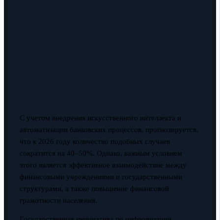
С учетом внедрения искусственного интеллекта и
автоматизации банковских процессов, прогнозируется,
что к 2026 году количество подобных случаев
сократится на 40–50%. Однако, важным условием
этого является эффективное взаимодействие между
финансовыми учреждениями и государственными
структурами, а также повышение финансовой
грамотности населения.
Государственная инициатива по цифровизации