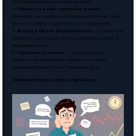
требованием провести сверку расчетов.
4.
Обратитесь в бюро кредитных историй
—
проверьте, как отображается ваша кредитная история.
В случае ошибок подайте запрос на исправление.
5.
Жалоба в ЦБ или Роспотребнадзор
— если банк не
реагирует надлежащим образом, направьте жалобу в
надзорные органы.
6.
Юридическая помощь
— при отсутствии
результата целесообразно обратиться к юристу,
специализирующемуся на банковском праве.
Экономические аспекты проблемы