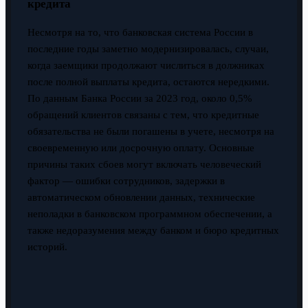
кредита
Несмотря на то, что банковская система России в
последние годы заметно модернизировалась, случаи,
когда заемщики продолжают числиться в должниках
после полной выплаты кредита, остаются нередкими.
По данным Банка России за 2023 год, около 0,5%
обращений клиентов связаны с тем, что кредитные
обязательства не были погашены в учете, несмотря на
своевременную или досрочную оплату. Основные
причины таких сбоев могут включать человеческий
фактор — ошибки сотрудников, задержки в
автоматическом обновлении данных, технические
неполадки в банковском программном обеспечении, а
также недоразумения между банком и бюро кредитных
историй.