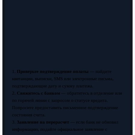
1.
Проверьте подтверждение оплаты
— найдите
квитанции, выписки, SMS или электронные письма,
подтверждающие дату и сумму платежа.
2.
Свяжитесь с банком
— обратитесь в отделение или
по горячей линии с запросом о статусе кредита.
Попросите предоставить письменное подтверждение
состояния счета.
3.
Заявление на перерасчет
— если банк не обновил
информацию, подайте официальное заявление с