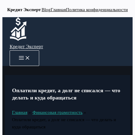
Кредит Эксперт
Blog
Главная
Политика конфиденциальности
Перейти
к
содержимому
Кредит Эксперт
MAIN
MENU
Оплатили кредит, а долг не списался — что
делать и куда обращаться
Главная
Финансовая грамотность
Оплатили кредит, а долг не списался — что делать и
куда обращаться