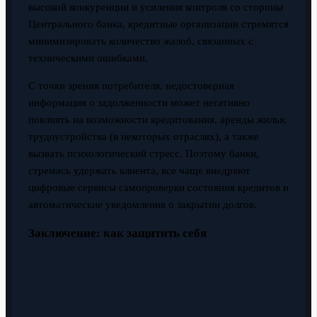
высокой конкуренции и усиления контроля со стороны
Центрального банка, кредитные организации стремятся
минимизировать количество жалоб, связанных с
техническими ошибками.
С точки зрения потребителя, недостоверная
информация о задолженности может негативно
повлиять на возможности кредитования, аренды жилья,
трудоустройства (в некоторых отраслях), а также
вызвать психологический стресс. Поэтому банки,
стремясь удержать клиента, все чаще внедряют
цифровые сервисы самопроверки состояния кредитов и
автоматические уведомления о закрытии долгов.
Заключение: как защитить себя