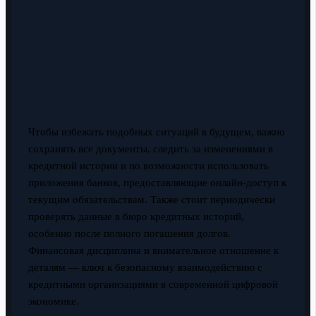
Чтобы избежать подобных ситуаций в будущем, важно
сохранять все документы, следить за изменениями в
кредитной истории и по возможности использовать
приложения банков, предоставляющие онлайн-доступ к
текущим обязательствам. Также стоит периодически
проверять данные в бюро кредитных историй,
особенно после полного погашения долгов.
Финансовая дисциплина и внимательное отношение к
деталям — ключ к безопасному взаимодействию с
кредитными организациями в современной цифровой
экономике.