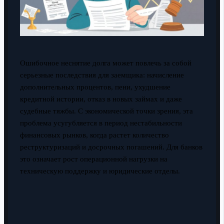
Ошибочное неснятие долга может повлечь за собой
серьезные последствия для заемщика: начисление
дополнительных процентов, пени, ухудшение
кредитной истории, отказ в новых займах и даже
судебные тяжбы. С экономической точки зрения, эта
проблема усугубляется в период нестабильности
финансовых рынков, когда растет количество
реструктуризаций и досрочных погашений. Для банков
это означает рост операционной нагрузки на
техническую поддержку и юридические отделы.