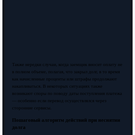
Также нередки случаи, когда заемщик вносит оплату не
в полном объеме, полагая, что закрыл долг, в то время
как начисленные проценты или штрафы продолжают
накапливаться. В некоторых ситуациях также
возникают споры по поводу даты поступления платежа
— особенно если перевод осуществлялся через
сторонние сервисы.
Пошаговый алгоритм действий при неснятии
долга