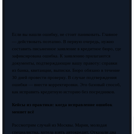
Если вы нашли ошибку, не стоит паниковать. Главное
— действовать поэтапно. В первую очередь, нужно
составить письменное заявление в кредитное бюро, где
зафиксирована ошибка. К заявлению прилагаются
документы, подтверждающие вашу правоту: справки
из банка, квитанции, выписки. Бюро обязано в течение
30 дней провести проверку. В случае подтверждения
ошибки — внести корректировки. Это базовый способ,
как исправить кредитную историю без посредников.
Кейсы из практики: когда исправление ошибок
меняет всё
Рассмотрим случай из Москвы. Мария, молодая
специалистка, хотела взять автокредит. Отказали два