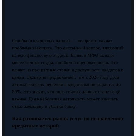
Ошибки в кредитных данных — не просто личная
проблема заемщика. Это системный вопрос, влияющий
на всю финансовую отрасль. Банки и МФО выдают
менее точные ссуды, ошибочно оценивая риски. Это
влияет на процентные ставки и доступность кредитов в
целом. Эксперты предполагают, что к 2026 году доля
автоматических решений в кредитовании вырастет до
80%. Это значит, что роль точных данных станет ещё
важнее. Даже небольшая неточность может означать
отказ заемщику и убытки банку.
Как развивается рынок услуг по исправлению
кредитных историй