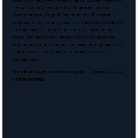
делать это чаще — особенно перед подачей заявки на
крупный кредит или ипотеку. Например, житель
Екатеринбурга, Андрей, перед покупкой квартиры
запросил отчет и обнаружил, что числится должником
по микрозайму в другом регионе. Как выяснилось
позже, его паспортные данные были использованы
мошенниками. Благодаря своевременной проверке он
избежал отказа от банка и подал заявление на
исправление.
Ошибки в кредитной истории — что делать и
с чего начать