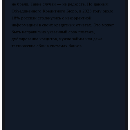
не брали. Такие случаи — не редкость. По данным
Объединенного Кредитного Бюро, в 2023 году около
18% россиян столкнулись с некорректной
информацией в своих кредитных отчетах. Это может
быть неправильно указанный срок платежа,
дублирование кредитов, чужие займы или даже
технические сбои в системах банков.