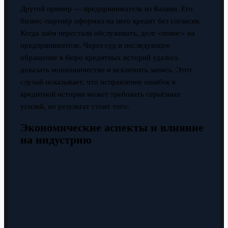
Другой пример — предприниматель из Казани. Его
бизнес-партнёр оформил на него кредит без согласия.
Когда заём перестали обслуживать, долг «повис» на
предпринимателе. Через суд и последующее
обращение в бюро кредитных историй удалось
доказать мошенничество и исключить запись. Этот
случай показывает, что исправление ошибок в
кредитной истории может требовать серьёзных
усилий, но результат стоит того.
Экономические аспекты и влияние
на индустрию