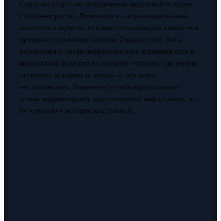
Спрос на услуги по исправлению кредитной истории
стабильно растет. Появляются специализированные
агентства и юристы, готовые сопровождать клиентов в
процессе устранения ошибок. Однако стоит быть
осторожным: среди добросовестных компаний есть и
мошенники. Если кто-то обещает «удалить» долги или
«стереть» историю за деньги — это повод
насторожиться. Законные способы предполагают
только корректировку недостоверной информации, но
не «очистку» истории как таковой.