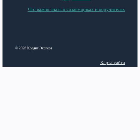
Что важно знать о созаемщиках и поручителях
© 2026 Кредит Эксперт
Карта сайта
Политика конфиденциальности
Categories
Latest posts
Анализ рынка
Верификация аккаунта в
Вавада: зачем нужна и как
Виды кредитных продуктов
пройти проверку
17 июля,