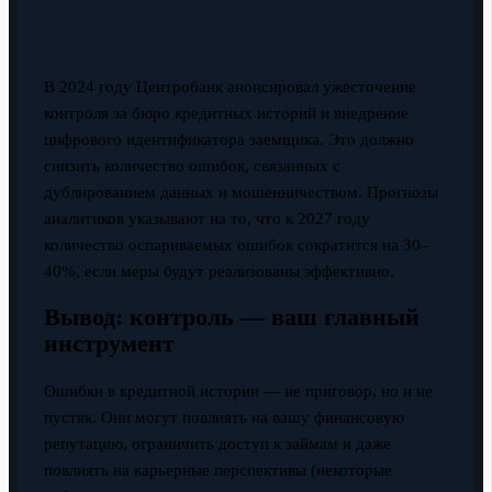
В 2024 году Центробанк анонсировал ужесточение
контроля за бюро кредитных историй и внедрение
цифрового идентификатора заемщика. Это должно
снизить количество ошибок, связанных с
дублированием данных и мошенничеством. Прогнозы
аналитиков указывают на то, что к 2027 году
количество оспариваемых ошибок сократится на 30–
40%, если меры будут реализованы эффективно.
Вывод: контроль — ваш главный
инструмент
Ошибки в кредитной истории — не приговор, но и не
пустяк. Они могут повлиять на вашу финансовую
репутацию, ограничить доступ к займам и даже
повлиять на карьерные перспективы (некоторые