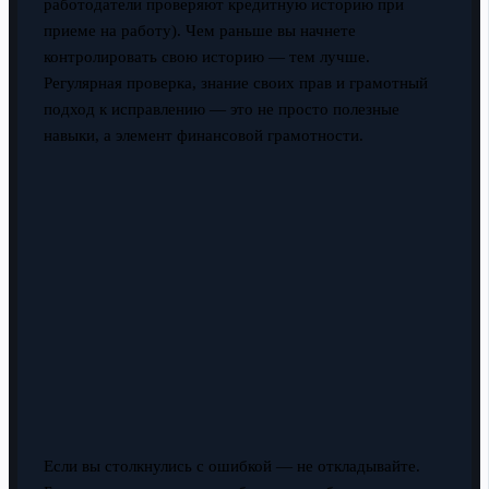
работодатели проверяют кредитную историю при
приеме на работу). Чем раньше вы начнете
контролировать свою историю — тем лучше.
Регулярная проверка, знание своих прав и грамотный
подход к исправлению — это не просто полезные
навыки, а элемент финансовой грамотности.
Если вы столкнулись с ошибкой — не откладывайте.