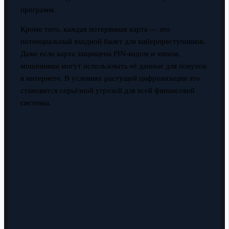
программ.
Кроме того, каждая потерянная карта — это
потенциальный входной билет для киберпреступников.
Даже если карта защищена PIN-кодом и чипом,
мошенники могут использовать её данные для покупок
в интернете. В условиях растущей цифровизации это
становится серьёзной угрозой для всей финансовой
системы.