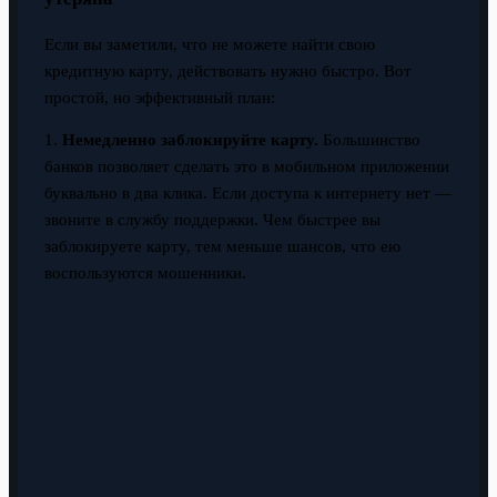
Если вы заметили, что не можете найти свою
кредитную карту, действовать нужно быстро. Вот
простой, но эффективный план:
1.
Немедленно заблокируйте карту.
Большинство
банков позволяет сделать это в мобильном приложении
буквально в два клика. Если доступа к интернету нет —
звоните в службу поддержки. Чем быстрее вы
заблокируете карту, тем меньше шансов, что ею
воспользуются мошенники.