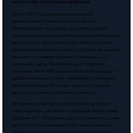
это всё ещё актуальная проблема
Хотя в 2025 году многие уже перешли на
бесконтактные платежи через смартфоны и
биометрические технологии, пластиковые карты
остаются важным инструментом для миллионов людей
по всему миру. По данным отчёта Международной
ассоциации платёжных систем, в 2024 году на каждого
взрослого россиянина в среднем приходилось 2,3
банковских карты. Несмотря на рост цифровых
кошельков, более 60% транзакций в малых городах и
офлайн-магазинах всё ещё совершаются с помощью
физической карты. Это делает вопрос её утери не
просто актуальным, а критически важным.
Исторически, ещё пару десятилетий назад потеря
карты означала длительные телефонные звонки в банк,
ожидание по 7–10 рабочих дней на перевыпуск и даже
риск того, что мошенники успеют воспользоваться
вашей картой до блокировки. Сегодня технологии