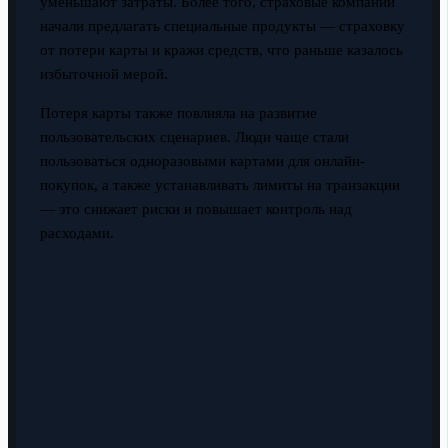
уменьшают затраты. Более того, страховые компании
начали предлагать специальные продукты — страховку
от потери карты и кражи средств, что раньше казалось
избыточной мерой.
Потеря карты также повлияла на развитие
пользовательских сценариев. Люди чаще стали
пользоваться одноразовыми картами для онлайн-
покупок, а также устанавливать лимиты на транзакции
— это снижает риски и повышает контроль над
расходами.