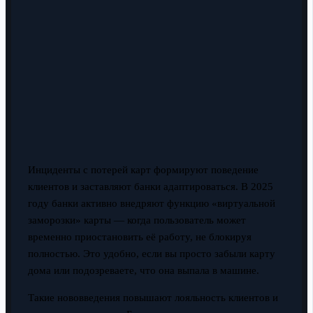
Инциденты с потерей карт формируют поведение
клиентов и заставляют банки адаптироваться. В 2025
году банки активно внедряют функцию «виртуальной
заморозки» карты — когда пользователь может
временно приостановить её работу, не блокируя
полностью. Это удобно, если вы просто забыли карту
дома или подозреваете, что она выпала в машине.
Такие нововведения повышают лояльность клиентов и