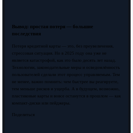
Вывод: простая потеря — большие
последствия
Потеря кредитной карты — это, без преувеличения,
стрессовая ситуация. Но в 2025 году она уже не
является катастрофой, как это было десять лет назад.
Технологии, законодательные меры и осведомлённость
пользователей сделали этот процесс управляемым. Тем
не менее, важно помнить: чем быстрее вы реагируете,
тем меньше рисков и ущерба. А в будущем, возможно,
пластиковые карты и вовсе останутся в прошлом — как
компакт-диски или пейджеры.
Поделиться