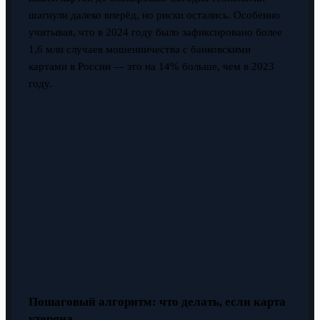
шагнули далеко вперёд, но риски остались. Особенно
учитывая, что в 2024 году было зафиксировано более
1,6 млн случаев мошенничества с банковскими
картами в России — это на 14% больше, чем в 2023
году.
Пошаговый алгоритм: что делать, если карта
утеряна