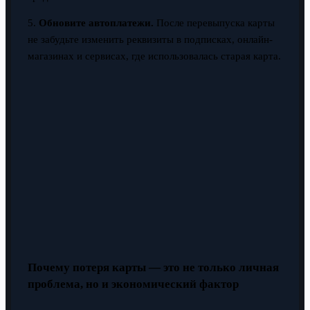
5.
Обновите автоплатежи.
После перевыпуска карты
не забудьте изменить реквизиты в подписках, онлайн-
магазинах и сервисах, где использовалась старая карта.
Почему потеря карты — это не только личная
проблема, но и экономический фактор