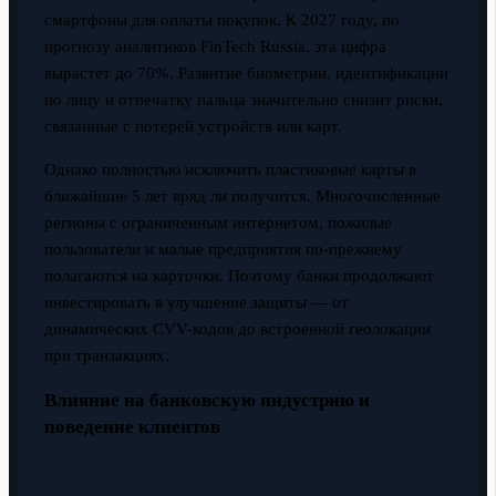
смартфоны для оплаты покупок. К 2027 году, по
прогнозу аналитиков FinTech Russia, эта цифра
вырастет до 70%. Развитие биометрии, идентификации
по лицу и отпечатку пальца значительно снизит риски,
связанные с потерей устройств или карт.
Однако полностью исключить пластиковые карты в
ближайшие 5 лет вряд ли получится. Многочисленные
регионы с ограниченным интернетом, пожилые
пользователи и малые предприятия по-прежнему
полагаются на карточки. Поэтому банки продолжают
инвестировать в улучшение защиты — от
динамических CVV-кодов до встроенной геолокации
при транзакциях.
Влияние на банковскую индустрию и
поведение клиентов