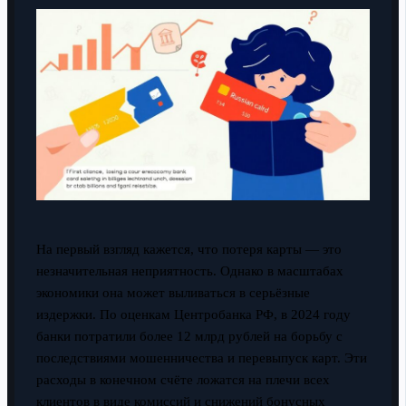
На первый взгляд кажется, что потеря карты — это
незначительная неприятность. Однако в масштабах
экономики она может выливаться в серьёзные
издержки. По оценкам Центробанка РФ, в 2024 году
банки потратили более 12 млрд рублей на борьбу с
последствиями мошенничества и перевыпуск карт. Эти
расходы в конечном счёте ложатся на плечи всех
клиентов в виде комиссий и снижений бонусных