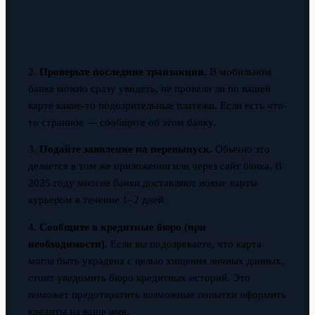
2.
Проверьте последние транзакции.
В мобильном
банке можно сразу увидеть, не провели ли по вашей
карте какие-то подозрительные платежи. Если есть что-
то странное — сообщите об этом банку.
3.
Подайте заявление на перевыпуск.
Обычно это
делается в том же приложении или через сайт банка. В
2025 году многие банки доставляют новые карты
курьером в течение 1–2 дней.
4.
Сообщите в кредитные бюро (при
необходимости).
Если вы подозреваете, что карта
могла быть украдена с целью хищения личных данных,
стоит уведомить бюро кредитных историй. Это
поможет предотвратить возможные попытки оформить
кредиты на ваше имя.