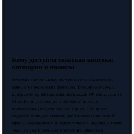
Кому доступна сельская ипотека:
категории и нюансы
Ответ на вопрос «кому доступна сельская ипотека»
зависит от нескольких факторов. В первую очередь,
программа ориентирована на граждан РФ в возрасте от
21 до 65 лет, имеющих стабильный доход и
положительную кредитную историю. Приоритет
отдается молодым семьям, работникам социальной
сферы, медицинским и педагогическим кадрам, а также
тем, кто уже проживает или готов переехать в