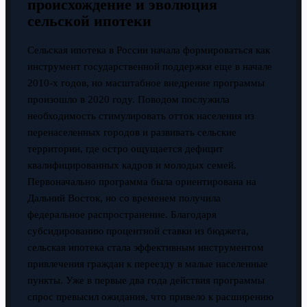
происхождение и эволюция
сельской ипотеки
Сельская ипотека в России начала формироваться как
инструмент государственной поддержки еще в начале
2010-х годов, но масштабное внедрение программы
произошло в 2020 году. Поводом послужила
необходимость стимулировать отток населения из
перенаселенных городов и развивать сельские
территории, где остро ощущается дефицит
квалифицированных кадров и молодых семей.
Первоначально программа была ориентирована на
Дальний Восток, но со временем получила
федеральное распространение. Благодаря
субсидированию процентной ставки из бюджета,
сельская ипотека стала эффективным инструментом
привлечения граждан к переезду в малые населенные
пункты. Уже в первые два года действия программы
спрос превысил ожидания, что привело к расширению