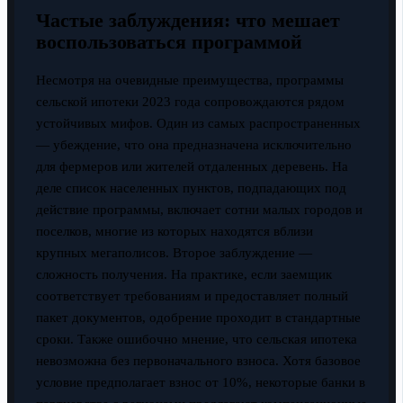
Частые заблуждения: что мешает
воспользоваться программой
Несмотря на очевидные преимущества, программы
сельской ипотеки 2023 года сопровождаются рядом
устойчивых мифов. Один из самых распространенных
— убеждение, что она предназначена исключительно
для фермеров или жителей отдаленных деревень. На
деле список населенных пунктов, подпадающих под
действие программы, включает сотни малых городов и
поселков, многие из которых находятся вблизи
крупных мегаполисов. Второе заблуждение —
сложность получения. На практике, если заемщик
соответствует требованиям и предоставляет полный
пакет документов, одобрение проходит в стандартные
сроки. Также ошибочно мнение, что сельская ипотека
невозможна без первоначального взноса. Хотя базовое
условие предполагает взнос от 10%, некоторые банки в