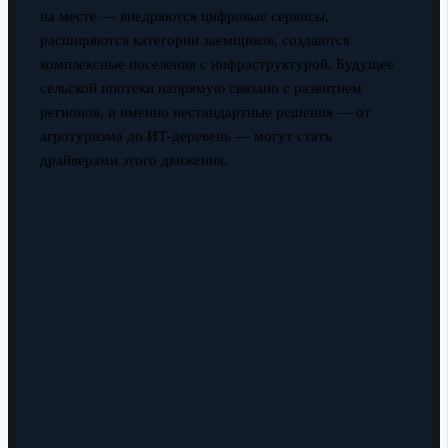
на месте — внедряются цифровые сервисы,
расширяются категории заемщиков, создаются
комплексные поселения с инфраструктурой. Будущее
сельской ипотеки напрямую связано с развитием
регионов, и именно нестандартные решения — от
агротуризма до ИТ-деревень — могут стать
драйверами этого движения.