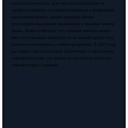
сельскую местность. Для участия в программе не
требуется наличие постоянной прописки в выбранном
населенном пункте, однако заемщик обязан
подтвердить намерение проживания в приобретаемом
жилье. Важно отметить, что сельская ипотека может
быть использована повторно, если первый кредит был
погашен и соблюдены условия программы. В 2023 году
расширен список регионов, включенных в программы
сельской ипотеки, что делает ее доступной для более
широкого круга граждан.