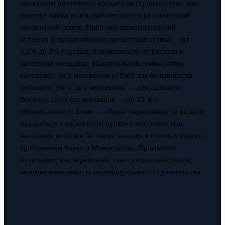
гражданам ипотечного кредита на строительство или
покупку жилья в сельской местности по сниженной
процентной ставке. Наиболее привлекательной
остается сельская ипотека процентная ставка — от
0,1% до 3% годовых, в зависимости от региона и
категории заемщика. Максимальная сумма займа
составляет до 5 миллионов рублей для большинства
субъектов РФ и до 6 миллионов — для Дальнего
Востока. Срок кредитования — до 25 лет.
Обязательное условие — объект недвижимости должен
находиться в населенном пункте с численностью
населения не более 30 тысяч человек и соответствовать
требованиям банка и Минсельхоза. Программа
охватывает как первичный, так и вторичный рынок,
включая возможность индивидуального строительства.