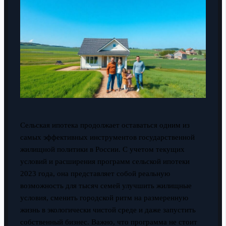
Сельская ипотека продолжает оставаться одним из
самых эффективных инструментов государственной
жилищной политики в России. С учетом текущих
условий и расширения программ сельской ипотеки
2023 года, она представляет собой реальную
возможность для тысяч семей улучшить жилищные
условия, сменить городской ритм на размеренную
жизнь в экологически чистой среде и даже запустить
собственный бизнес. Важно, что программа не стоит