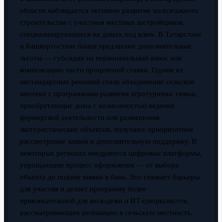
области наблюдается активное развитие малоэтажного
строительства с участием местных застройщиков,
специализирующихся на домах под ключ. В Татарстане
и Башкортостане банки предлагают дополнительные
льготы — субсидии на первоначальный взнос или
компенсацию части процентной ставки. Одним из
нестандартных решений стало объединение сельской
ипотеки с программами развития агротуризма: семьи,
приобретающие дома с возможностью ведения
фермерской деятельности или размещения
экотуристических объектов, получают приоритетное
рассмотрение заявок и дополнительную поддержку. В
некоторых регионах внедряются цифровые платформы,
упрощающие процесс оформления — от выбора
объекта до подачи заявки в банк. Это снижает барьеры
для участия и делает программу более
привлекательной для молодежи и ИТ-специалистов,
рассматривающих релокацию в сельскую местность.