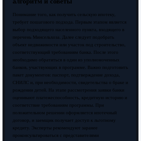
алгоритм и советы
Понимание того, как получить сельскую ипотеку,
требует пошагового подхода. Первым этапом является
выбор подходящего населенного пункта, входящего в
перечень Минсельхоза. Далее следует подобрать
объект недвижимости или участок под строительство,
соответствующий требованиям банка. После этого
необходимо обратиться в один из уполномоченных
банков, участвующих в программе. Важно подготовить
пакет документов: паспорт, подтверждение дохода,
СНИЛС и, при необходимости, свидетельства о браке и
рождении детей. На этапе рассмотрения заявки банки
оценивают платежеспособность, кредитную историю и
соответствие требованиям программы. При
положительном решении оформляется ипотечный
договор, и заемщик получает доступ к льготному
кредиту. Эксперты рекомендуют заранее
проконсультироваться с представителями