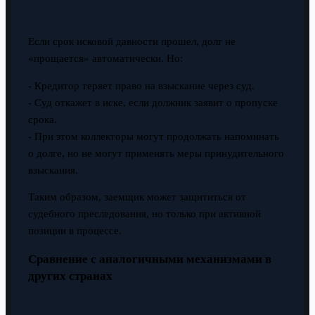
Если срок исковой давности прошел, долг не
«прощается» автоматически. Но:
- Кредитор теряет право на взыскание через суд.
- Суд откажет в иске, если должник заявит о пропуске
срока.
- При этом коллекторы могут продолжать напоминать
о долге, но не могут применять меры принудительного
взыскания.
Таким образом, заемщик может защититься от
судебного преследования, но только при активной
позиции в процессе.
Сравнение с аналогичными механизмами в
других странах