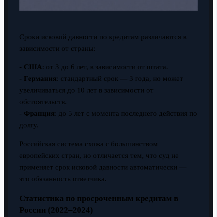
Сроки исковой давности по кредитам различаются в
зависимости от страны:
-
США
: от 3 до 6 лет, в зависимости от штата.
-
Германия
: стандартный срок — 3 года, но может
увеличиваться до 10 лет в зависимости от
обстоятельств.
-
Франция
: до 5 лет с момента последнего действия по
долгу.
Российская система схожа с большинством
европейских стран, но отличается тем, что суд не
применяет срок исковой давности автоматически —
это обязанность ответчика.
Статистика по просроченным кредитам в
России (2022–2024)