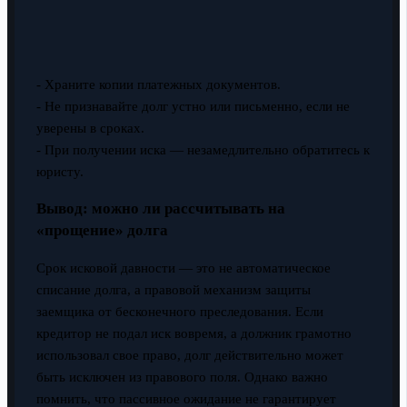
- Храните копии платежных документов.
- Не признавайте долг устно или письменно, если не
уверены в сроках.
- При получении иска — незамедлительно обратитесь к
юристу.
Вывод: можно ли рассчитывать на
«прощение» долга
Срок исковой давности — это не автоматическое
списание долга, а правовой механизм защиты
заемщика от бесконечного преследования. Если
кредитор не подал иск вовремя, а должник грамотно
использовал свое право, долг действительно может
быть исключен из правового поля. Однако важно
помнить, что пассивное ожидание не гарантирует