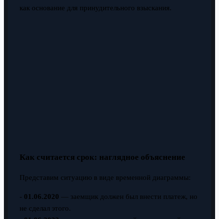
как основание для принудительного взыскания.
Как считается срок: наглядное объяснение
Представим ситуацию в виде временной диаграммы:
-
01.06.2020
— заемщик должен был внести платеж, но
не сделал этого.