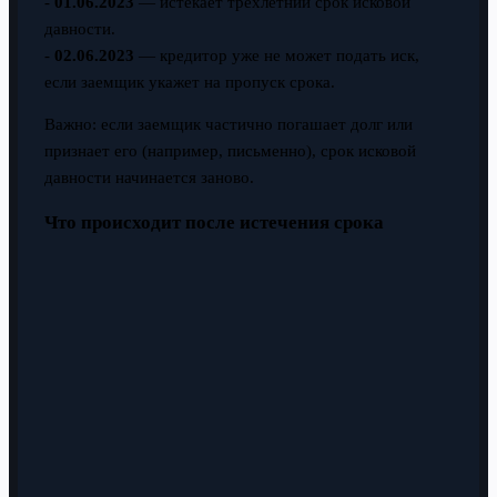
-
01.06.2023
— истекает трехлетний срок исковой
давности.
-
02.06.2023
— кредитор уже не может подать иск,
если заемщик укажет на пропуск срока.
Важно: если заемщик частично погашает долг или
признает его (например, письменно), срок исковой
давности начинается заново.
Что происходит после истечения срока