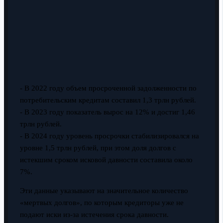
- В 2022 году объем просроченной задолженности по
потребительским кредитам составил 1,3 трлн рублей.
- В 2023 году показатель вырос на 12% и достиг 1,46
трлн рублей.
- В 2024 году уровень просрочки стабилизировался на
уровне 1,5 трлн рублей, при этом доля долгов с
истекшим сроком исковой давности составила около
7%.
Эти данные указывают на значительное количество
«мертвых долгов», по которым кредиторы уже не
подают иски из-за истечения срока давности.