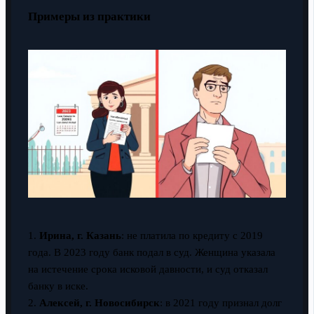
Примеры из практики
1.
Ирина, г. Казань
: не платила по кредиту с 2019
года. В 2023 году банк подал в суд. Женщина указала
на истечение срока исковой давности, и суд отказал
банку в иске.
2.
Алексей, г. Новосибирск
: в 2021 году признал долг