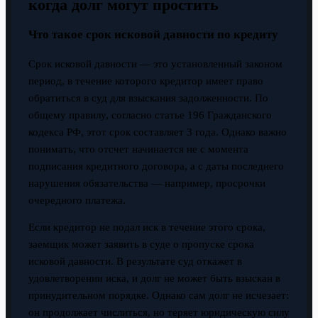
когда долг могут простить
Что такое срок исковой давности по кредиту
Срок исковой давности — это установленный законом
период, в течение которого кредитор имеет право
обратиться в суд для взыскания задолженности. По
общему правилу, согласно статье 196 Гражданского
кодекса РФ, этот срок составляет 3 года. Однако важно
понимать, что отсчет начинается не с момента
подписания кредитного договора, а с даты последнего
нарушения обязательства — например, просрочки
очередного платежа.
Если кредитор не подал иск в течение этого срока,
заемщик может заявить в суде о пропуске срока
исковой давности. В результате суд откажет в
удовлетворении иска, и долг не может быть взыскан в
принудительном порядке. Однако сам долг не исчезает:
он продолжает числиться, но теряет юридическую силу