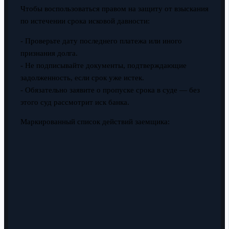
Чтобы воспользоваться правом на защиту от взыскания
по истечении срока исковой давности:
- Проверьте дату последнего платежа или иного
признания долга.
- Не подписывайте документы, подтверждающие
задолженность, если срок уже истек.
- Обязательно заявите о пропуске срока в суде — без
этого суд рассмотрит иск банка.
Маркированный список действий заемщика: