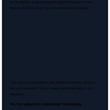
по телефону, и срок исковой давности начал отсчет
заново. В 2024 году суд удовлетворил иск банка.
Эти случаи показывают, как важно понимать, когда и
как срок начинает течь, и какие действия могут его
прервать.
На что обратить внимание заемщику