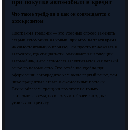
при покупке автомобиля в кредит
Что такое трейд-ин и как он совмещается с
автокредитом
Программа трейд-ин — это удобный способ заменить
старый автомобиль на новый, при этом не тратя время
на самостоятельную продажу. Вы просто приезжаете в
автосалон, где специалисты оценивают ваш текущий
автомобиль, а его стоимость засчитывается как первый
взнос по новому авто. Это особенно удобно при
оформлении автокредита: чем выше первый взнос, тем
ниже процентная ставка и ежемесячные платежи.
Таким образом, трейд-ин помогает не только
сэкономить время, но и получить более выгодные
условия по кредиту.