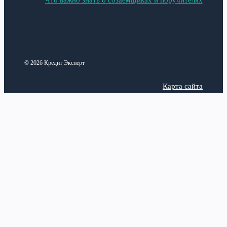
Что важно знать о созаемщиках и поручителях
© 2026 Кредит Эксперт
Карта сайта
Политика конфиденциальности
Categories
Latest posts
Анализ рынка
Верификация аккаунта в
Вавада: зачем нужна и как
Виды кредитных продуктов
пройти проверку
17 июля,
Законодательная база
2026