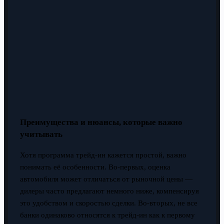
Преимущества и нюансы, которые важно
учитывать
Хотя программа трейд-ин кажется простой, важно
понимать её особенности. Во-первых, оценка
автомобиля может отличаться от рыночной цены —
дилеры часто предлагают немного ниже, компенсируя
это удобством и скоростью сделки. Во-вторых, не все
банки одинаково относятся к трейд-ин как к первому