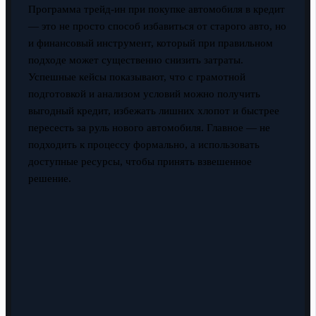
Программа трейд-ин при покупке автомобиля в кредит
— это не просто способ избавиться от старого авто, но
и финансовый инструмент, который при правильном
подходе может существенно снизить затраты.
Успешные кейсы показывают, что с грамотной
подготовкой и анализом условий можно получить
выгодный кредит, избежать лишних хлопот и быстрее
пересесть за руль нового автомобиля. Главное — не
подходить к процессу формально, а использовать
доступные ресурсы, чтобы принять взвешенное
решение.