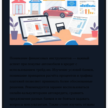
Понимание финансовых инструментов — важный
аспект при покупке автомобиля в кредит с
использованием трейд-ин. Изучение условий банков,
понимание принципов расчёта процентов и графика
платежей позволяет принимать более обоснованные
решения. Рекомендуется заранее воспользоваться
онлайн-калькуляторами автокредита, сравнить
предложения разных банков и не бояться задавать
вопросы консультантам. Также стоит изучить отзывы