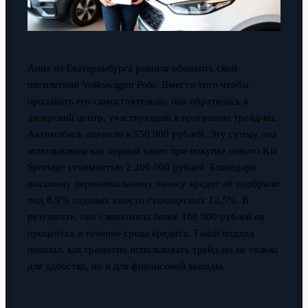
Анна из Екатеринбурга решила обновить свой
пятилетний Volkswagen Polo. Вместо того чтобы
продавать его самостоятельно, она обратилась в
дилерский центр, участвующий в программе трейд-ин.
Автомобиль оценили в 550 000 рублей. Эту сумму она
использовала как первый взнос при покупке нового Kia
Sportage стоимостью 2 200 000 рублей. Благодаря
высокому первоначальному взносу кредит ей одобрили
под 8,9% годовых вместо стандартных 12,5%. В
результате, она сэкономила более 180 000 рублей на
процентах в течение срока кредита. Такой подход
показал, как грамотно использовать трейд-ин не только
для удобства, но и для финансовой выгоды.