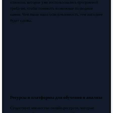
клиентов, которые уже воспользовались программой
трейд-ин, чтобы понимать возможные подводные
камни. Чем выше ваша осведомленность, тем выгоднее
будет сделка.
Ресурсы и платформы для обучения и анализа
Существует множество онлайн-ресурсов, которые