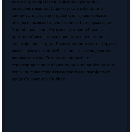
помогут разобраться в тонкостях трейд-ин и
автокредитования. Например, сайты banki.ru и
autonews.ru регулярно публикуют сравнительные
обзоры банковских предложений. Платформы вроде
YouTube-каналов «Автоэксперт» или «Финансы
просто» объясняют, как оценивать предложения с
точки зрения выгоды. Также полезно изучать форумы
владельцев автомобилей, где пользователи делятся
личным опытом. Если вы предпочитаете
структурированное обучение, можно пройти онлайн-
курсы по финансовой грамотности на платформах
вроде Coursera или Skillbox.