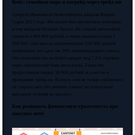
Кейс: семейная пара и апгрейд через трейд-ин
Супруги Ивановы из Новосибирска владели Renault
Logan 2013 года. Им нужен был автомобиль побольше,
и они выбрали Hyundai Tucson. Их старый автомобиль
оценили в 400 000 рублей, а новая машина стоила 2
000 000. Они внесли дополнительно 200 000 рублей
наличными, что дало им 30% первоначального взноса.
Это позволило им получить кредит под 7,5% годовых
через партнерский банк автосалона. Также им
предоставили скидку 50 000 рублей за участие в
программе трейд-ин. В итоге, они не только избавились
от старого авто без лишних хлопот, но и получили
выгодные условия по кредиту.
Как развивать финансовую грамотность при
покупке авто