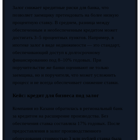
Залог снижает кредитные риски для банка, что
позволяет заемщику претендовать на более низкую
процентную ставку. В среднем, разница между
обеспеченным и необеспеченным кредитом может
достигать 3–5 процентных пунктов. Например, в
ипотеке залог в виде недвижимости — это стандарт,
обеспечивающий доступ к долгосрочному
финансированию под 8–10% годовых. При
поручительстве же банки оценивают не только
заемщика, но и поручителя, что может усложнить
процесс и не всегда обеспечивает снижение ставки.
Кейс: кредит для бизнеса под залог
Компания из Казани обратилась в региональный банк
за кредитом на расширение производства. Без
обеспечения ставка составляла 17% годовых. После
предоставления в залог производственного
оборудования стоимостью 3 млн рублей ставка была