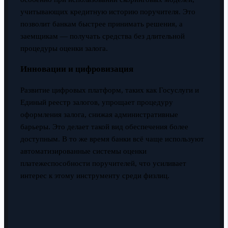
учитывающих кредитную историю поручителя. Это
позволит банкам быстрее принимать решения, а
заемщикам — получать средства без длительной
процедуры оценки залога.
Инновации и цифровизация
Развитие цифровых платформ, таких как Госуслуги и
Единый реестр залогов, упрощает процедуру
оформления залога, снижая административные
барьеры. Это делает такой вид обеспечения более
доступным. В то же время банки всё чаще используют
автоматизированные системы оценки
платежеспособности поручителей, что усиливает
интерес к этому инструменту среди физлиц.