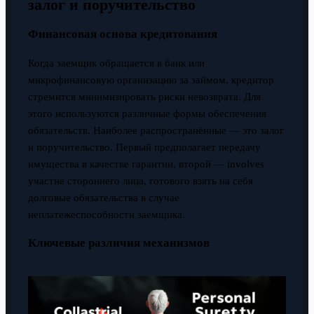
залог и поручительство
Финансовая основа кредитования
Когда заемщик обращается в банк или
микрофинансовую организацию за займом, кредитор
стремится минимизировать риски невозврата. Для
этого используются различные формы обеспечения
обязательств. Наиболее распространённые — это залог
и поручительство. Первый предполагает передачу
имущества в качестве гарантии, второй — involves
участие стороннего лица, готового взять на себя
долговые обязательства в случае
неплатежеспособности заемщика.
Ключевые различия механизмов