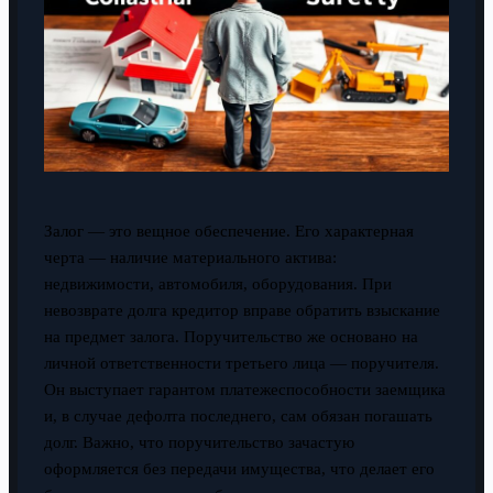
Залог — это вещное обеспечение. Его характерная
черта — наличие материального актива:
недвижимости, автомобиля, оборудования. При
невозврате долга кредитор вправе обратить взыскание
на предмет залога. Поручительство же основано на
личной ответственности третьего лица — поручителя.
Он выступает гарантом платежеспособности заемщика
и, в случае дефолта последнего, сам обязан погашать
долг. Важно, что поручительство зачастую
оформляется без передачи имущества, что делает его