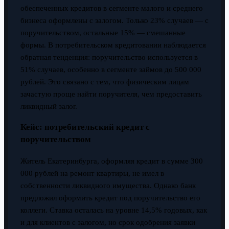
обеспеченных кредитов в сегменте малого и среднего
бизнеса оформлены с залогом. Только 23% случаев — с
поручительством, остальные 15% — смешанные
формы. В потребительском кредитовании наблюдается
обратная тенденция: поручительство используется в
51% случаев, особенно в сегменте займов до 500 000
рублей. Это связано с тем, что физическим лицам
зачастую проще найти поручителя, чем предоставить
ликвидный залог.
Кейс: потребительский кредит с
поручительством
Житель Екатеринбурга, оформляя кредит в сумме 300
000 рублей на ремонт квартиры, не имел в
собственности ликвидного имущества. Однако банк
предложил оформить кредит под поручительство его
коллеги. Ставка осталась на уровне 14,5% годовых, как
и для клиентов с залогом, но срок одобрения заявки