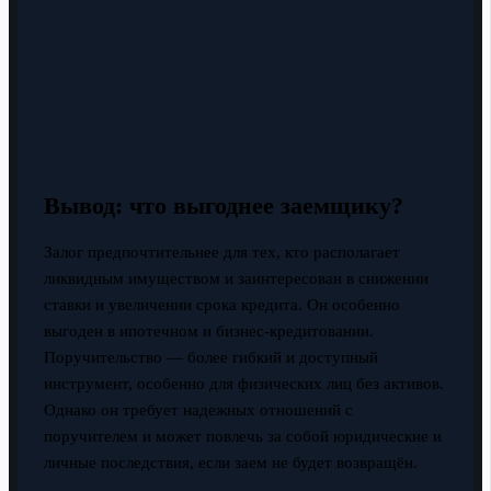
Вывод: что выгоднее заемщику?
Залог предпочтительнее для тех, кто располагает
ликвидным имуществом и заинтересован в снижении
ставки и увеличении срока кредита. Он особенно
выгоден в ипотечном и бизнес-кредитовании.
Поручительство — более гибкий и доступный
инструмент, особенно для физических лиц без активов.
Однако он требует надежных отношений с
поручителем и может повлечь за собой юридические и
личные последствия, если заем не будет возвращён.