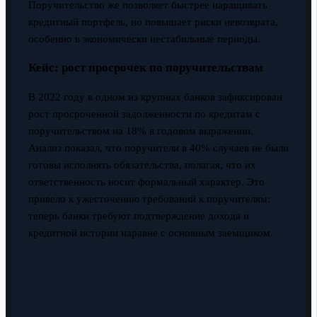
Поручительство же позволяет быстрее наращивать
кредитный портфель, но повышает риски невозврата,
особенно в экономически нестабильные периоды.
Кейс: рост просрочек по поручительствам
В 2022 году в одном из крупных банков зафиксирован
рост просроченной задолженности по кредитам с
поручительством на 18% в годовом выражении.
Анализ показал, что поручители в 40% случаев не были
готовы исполнять обязательства, полагая, что их
ответственность носит формальный характер. Это
привело к ужесточению требований к поручителям:
теперь банки требуют подтверждение дохода и
кредитной истории наравне с основным заемщиком.