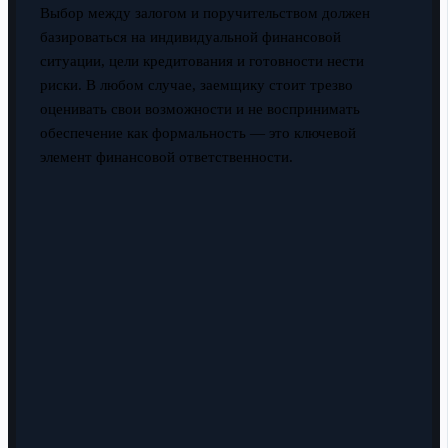
Выбор между залогом и поручительством должен
базироваться на индивидуальной финансовой
ситуации, цели кредитования и готовности нести
риски. В любом случае, заемщику стоит трезво
оценивать свои возможности и не воспринимать
обеспечение как формальность — это ключевой
элемент финансовой ответственности.