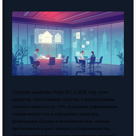
Согласно аналитике Frank RG, к 2026 году доля
кредитов, обеспеченных залогом, в корпоративном
сегменте вырастет до 70%, благодаря цифровизации
оценки имущества и упрощению процедур
регистрации. Однако в потребительском секторе
прогнозируется рост интереса к поручительству,
особенно при использовании скоринговых моделей,