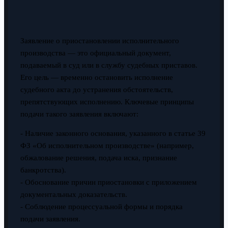
Заявление о приостановлении исполнительного
производства — это официальный документ,
подаваемый в суд или в службу судебных приставов.
Его цель — временно остановить исполнение
судебного акта до устранения обстоятельств,
препятствующих исполнению. Ключевые принципы
подачи такого заявления включают:
- Наличие законного основания, указанного в статье 39
ФЗ «Об исполнительном производстве» (например,
обжалование решения, подача иска, признание
банкротства).
- Обоснование причин приостановки с приложением
документальных доказательств.
- Соблюдение процессуальной формы и порядка
подачи заявления.