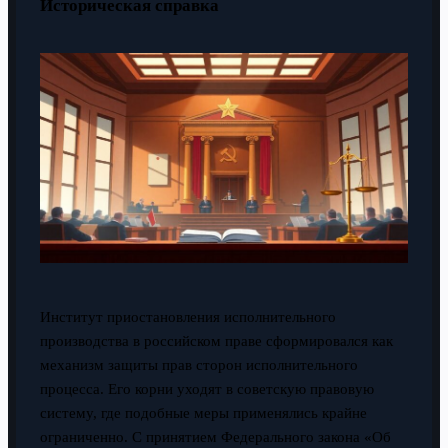
Историческая справка
Институт приостановления исполнительного
производства в российском праве сформировался как
механизм защиты прав сторон исполнительного
процесса. Его корни уходят в советскую правовую
систему, где подобные меры применялись крайне
ограниченно. С принятием Федерального закона «Об