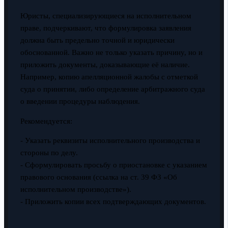
Юристы, специализирующиеся на исполнительном
праве, подчеркивают, что формулировка заявления
должна быть предельно точной и юридически
обоснованной. Важно не только указать причину, но и
приложить документы, доказывающие её наличие.
Например, копию апелляционной жалобы с отметкой
суда о принятии, либо определение арбитражного суда
о введении процедуры наблюдения.
Рекомендуется:
- Указать реквизиты исполнительного производства и
стороны по делу.
- Сформулировать просьбу о приостановке с указанием
правового основания (ссылка на ст. 39 ФЗ «Об
исполнительном производстве»).
- Приложить копии всех подтверждающих документов.