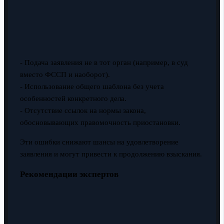
- Подача заявления не в тот орган (например, в суд
вместо ФССП и наоборот).
- Использование общего шаблона без учета
особенностей конкретного дела.
- Отсутствие ссылок на нормы закона,
обосновывающих правомочность приостановки.
Эти ошибки снижают шансы на удовлетворение
заявления и могут привести к продолжению взыскания.
Рекомендации экспертов