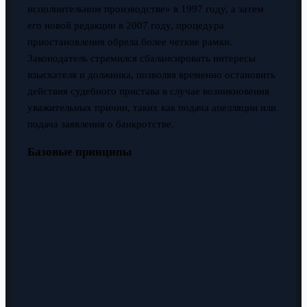
исполнительном производстве» в 1997 году, а затем
его новой редакции в 2007 году, процедура
приостановления обрела более четкие рамки.
Законодатель стремился сбалансировать интересы
взыскателя и должника, позволяя временно остановить
действия судебного пристава в случае возникновения
уважительных причин, таких как подача апелляции или
подача заявления о банкротстве.
Базовые принципы