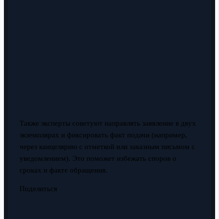
Также эксперты советуют направлять заявление в двух
экземплярах и фиксировать факт подачи (например,
через канцелярию с отметкой или заказным письмом с
уведомлением). Это поможет избежать споров о
сроках и факте обращения.
Поделиться