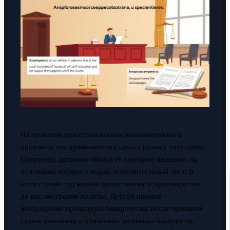
На практике приостановление исполнительного
производства применяется в самых разных ситуациях.
Например, должник обжалует судебное решение, на
основании которого выдан исполнительный лист. В
этом случае суд вправе приостановить производство
до рассмотрения жалобы. Другой пример —
возбуждение процедуры банкротства: после принятия
судом заявления о признании должника банкротом,