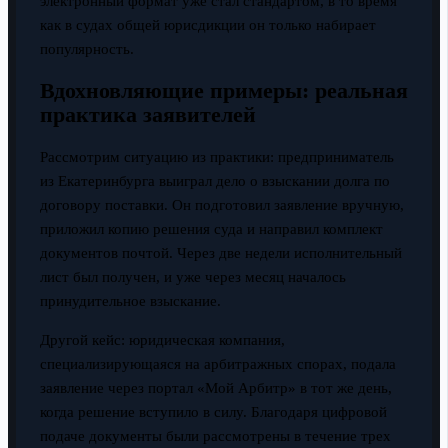
электронный формат уже стал стандартом, в то время
как в судах общей юрисдикции он только набирает
популярность.
Вдохновляющие примеры: реальная
практика заявителей
Рассмотрим ситуацию из практики: предприниматель
из Екатеринбурга выиграл дело о взыскании долга по
договору поставки. Он подготовил заявление вручную,
приложил копию решения суда и направил комплект
документов почтой. Через две недели исполнительный
лист был получен, и уже через месяц началось
принудительное взыскание.
Другой кейс: юридическая компания,
специализирующаяся на арбитражных спорах, подала
заявление через портал «Мой Арбитр» в тот же день,
когда решение вступило в силу. Благодаря цифровой
подаче документы были рассмотрены в течение трех