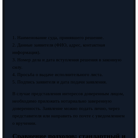
1. Наименование суда, принявшего решение.
2. Данные заявителя (ФИО, адрес, контактная
информация).
3. Номер дела и дата вступления решения в законную
силу.
4. Просьба о выдаче исполнительного листа.
5. Подпись заявителя и дата подачи заявления.
В случае представления интересов доверенным лицом,
необходимо приложить нотариально заверенную
доверенность. Заявление можно подать лично, через
представителя или направить по почте с уведомлением
о вручении.
Сравнение подходов: стандартный и