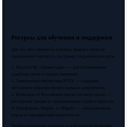
Ресурсы для обучения и поддержки
Для тех, кто стремится углубить знания в области
гражданского процесса, доступны следующие ресурсы:
1. Портал ГАС «Правосудие» — для отслеживания
судебных актов и подачи заявлений.
2. Электронная библиотека РГПУ — содержит
методики и образцы процессуальных документов.
3. Вебинары от Российской школы частного права —
регулярные лекции от практикующих судей и юристов.
4. Платформы «Stepik» и «Юрайт» — интерактивные
курсы по юридической грамотности.
Профессиональное развитие в этой области позволяет