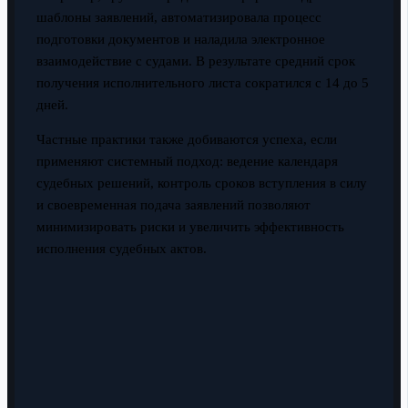
шаблоны заявлений, автоматизировала процесс
подготовки документов и наладила электронное
взаимодействие с судами. В результате средний срок
получения исполнительного листа сократился с 14 до 5
дней.
Частные практики также добиваются успеха, если
применяют системный подход: ведение календаря
судебных решений, контроль сроков вступления в силу
и своевременная подача заявлений позволяют
минимизировать риски и увеличить эффективность
исполнения судебных актов.