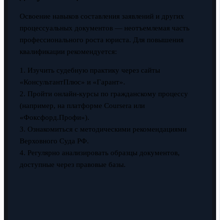
Освоение навыков составления заявлений и других
процессуальных документов — неотъемлемая часть
профессионального роста юриста. Для повышения
квалификации рекомендуется:
1. Изучить судебную практику через сайты
«КонсультантПлюс» и «Гарант».
2. Пройти онлайн-курсы по гражданскому процессу
(например, на платформе Coursera или
«Фоксфорд.Профи»).
3. Ознакомиться с методическими рекомендациями
Верховного Суда РФ.
4. Регулярно анализировать образцы документов,
доступные через правовые базы.