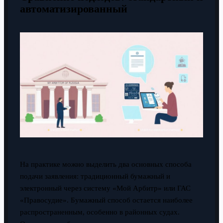
автоматизированный
На практике можно выделить два основных способа
подачи заявления: традиционный бумажный и
электронный через систему «Мой Арбитр» или ГАС
«Правосудие». Бумажный способ остается наиболее
распространенным, особенно в районных судах.