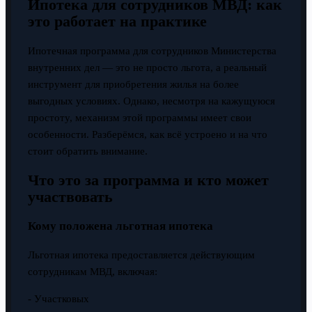
Ипотека для сотрудников МВД: как
это работает на практике
Ипотечная программа для сотрудников Министерства
внутренних дел — это не просто льгота, а реальный
инструмент для приобретения жилья на более
выгодных условиях. Однако, несмотря на кажущуюся
простоту, механизм этой программы имеет свои
особенности. Разберёмся, как всё устроено и на что
стоит обратить внимание.
Что это за программа и кто может
участвовать
Кому положена льготная ипотека
Льготная ипотека предоставляется действующим
сотрудникам МВД, включая:
- Участковых