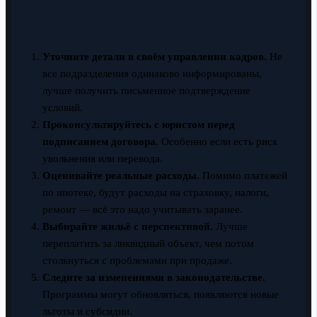
Уточните детали в своём управлении кадров.
Не
все подразделения одинаково информированы,
лучше получить письменное подтверждение
условий.
Проконсультируйтесь с юристом перед
подписанием договора.
Особенно если есть риск
увольнения или перевода.
Оценивайте реальные расходы.
Помимо платежей
по ипотеке, будут расходы на страховку, налоги,
ремонт — всё это надо учитывать заранее.
Выбирайте жильё с перспективой.
Лучше
переплатить за ликвидный объект, чем потом
столкнуться с проблемами при продаже.
Следите за изменениями в законодательстве.
Программы могут обновляться, появляются новые
льготы и субсидии.