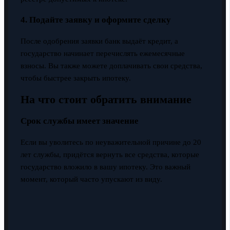
4. Подайте заявку и оформите сделку
После одобрения заявки банк выдаёт кредит, а
государство начинает перечислять ежемесячные
взносы. Вы также можете доплачивать свои средства,
чтобы быстрее закрыть ипотеку.
На что стоит обратить внимание
Срок службы имеет значение
Если вы уволитесь по неуважительной причине до 20
лет службы, придётся вернуть все средства, которые
государство вложило в вашу ипотеку. Это важный
момент, который часто упускают из виду.