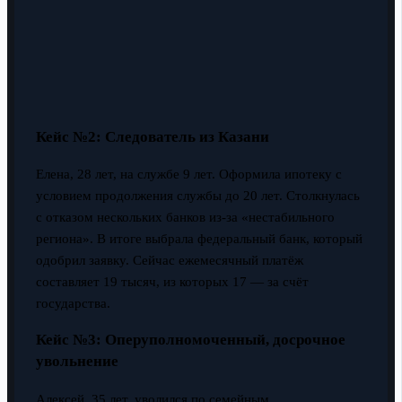
Кейс №2: Следователь из Казани
Елена, 28 лет, на службе 9 лет. Оформила ипотеку с
условием продолжения службы до 20 лет. Столкнулась
с отказом нескольких банков из-за «нестабильного
региона». В итоге выбрала федеральный банк, который
одобрил заявку. Сейчас ежемесячный платёж
составляет 19 тысяч, из которых 17 — за счёт
государства.
Кейс №3: Оперуполномоченный, досрочное
увольнение
Алексей, 35 лет, уволился по семейным