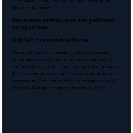
Также важно, чтобы оно находилось в регионе, где вы
официально служите.
Реальные кейсы: как это работает
на практике
Кейс №1: Участковый из Пскова
Сергей, 32 года, участковый с 11-летним стажем.
Подал заявку в 2021 году, получил одобрение на 2,7
млн рублей. Квартиру выбрал в новостройке, доплатил
400 тысяч своих накоплений. Государство погашает
ежемесячно 22 тысячи рублей, сам доплачивает ещё 3–
4 тысячи. Планирует закрыть ипотеку за 10 лет.