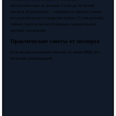
обстоятельствам, не дотянув 3 года до 20-летней
выслуги. В результате — обязанность вернуть сумму,
которую погасило государство (около 1,5 млн рублей).
Сейчас судится, пытается доказать уважительную
причину увольнения.
Практические советы от эксперта
Если вы рассматриваете ипотеку по линии МВД, вот
несколько рекомендаций: