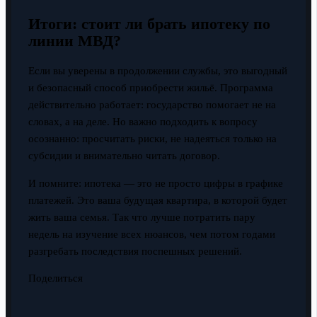
Итоги: стоит ли брать ипотеку по
линии МВД?
Если вы уверены в продолжении службы, это выгодный
и безопасный способ приобрести жильё. Программа
действительно работает: государство помогает не на
словах, а на деле. Но важно подходить к вопросу
осознанно: просчитать риски, не надеяться только на
субсидии и внимательно читать договор.
И помните: ипотека — это не просто цифры в графике
платежей. Это ваша будущая квартира, в которой будет
жить ваша семья. Так что лучше потратить пару
недель на изучение всех нюансов, чем потом годами
разгребать последствия поспешных решений.
Поделиться