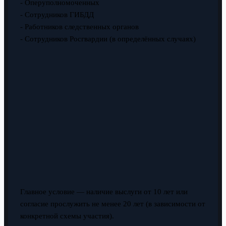
- Оперуполномоченных
- Сотрудников ГИБДД
- Работников следственных органов
- Сотрудников Росгвардии (в определённых случаях)
Главное условие — наличие выслуги от 10 лет или
согласие прослужить не менее 20 лет (в зависимости от
конкретной схемы участия).