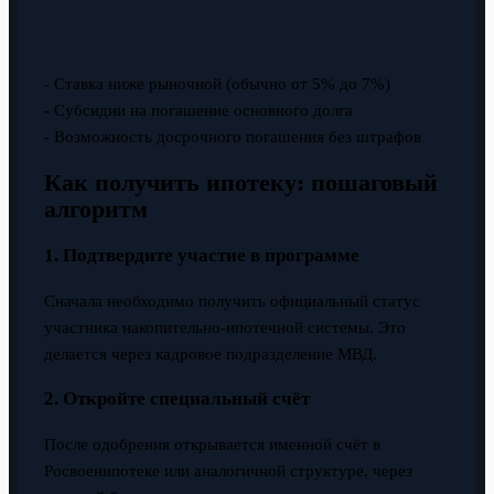
- Ставка ниже рыночной (обычно от 5% до 7%)
- Субсидии на погашение основного долга
- Возможность досрочного погашения без штрафов
Как получить ипотеку: пошаговый
алгоритм
1. Подтвердите участие в программе
Сначала необходимо получить официальный статус
участника накопительно-ипотечной системы. Это
делается через кадровое подразделение МВД.
2. Откройте специальный счёт
После одобрения открывается именной счёт в
Росвоенипотеке или аналогичной структуре, через