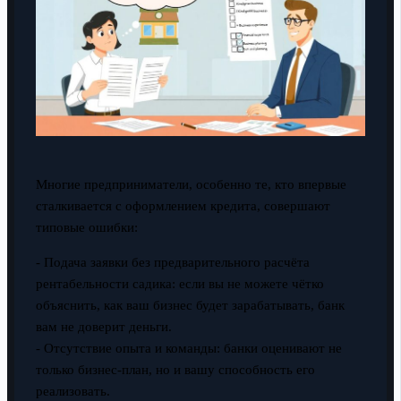
Многие предприниматели, особенно те, кто впервые
сталкивается с оформлением кредита, совершают
типовые ошибки:
- Подача заявки без предварительного расчёта
рентабельности садика: если вы не можете чётко
объяснить, как ваш бизнес будет зарабатывать, банк
вам не доверит деньги.
- Отсутствие опыта и команды: банки оценивают не
только бизнес-план, но и вашу способность его
реализовать.