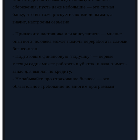
сбережения, пусть даже небольшие — это сигнал
банку, что вы тоже рискуете своими деньгами, а
значит, настроены серьёзно.
- Привлеките наставника или консультанта — мнение
опытного человека может помочь переработать слабый
бизнес-план.
- Подготовьте финансовую "подушку" — первые
месяцы садик может работать в убыток, и важно иметь
запас для выплат по кредиту.
- Не забывайте про страхование бизнеса — это
обязательное требование по многим программам.