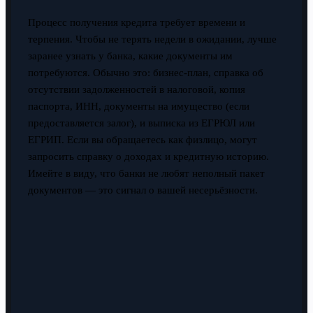
Процесс получения кредита требует времени и
терпения. Чтобы не терять недели в ожидании, лучше
заранее узнать у банка, какие документы им
потребуются. Обычно это: бизнес-план, справка об
отсутствии задолженностей в налоговой, копия
паспорта, ИНН, документы на имущество (если
предоставляется залог), и выписка из ЕГРЮЛ или
ЕГРИП. Если вы обращаетесь как физлицо, могут
запросить справку о доходах и кредитную историю.
Имейте в виду, что банки не любят неполный пакет
документов — это сигнал о вашей несерьёзности.