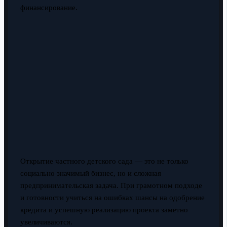
финансирование.
Открытие частного детского сада — это не только
социально значимый бизнес, но и сложная
предпринимательская задача. При грамотном подходе
и готовности учиться на ошибках шансы на одобрение
кредита и успешную реализацию проекта заметно
увеличиваются.