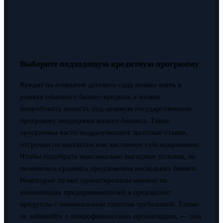
Выберите подходящую кредитную программу
Кредит на открытие детского сада можно взять в
рамках обычного бизнес-кредита, а можно
попробовать попасть под целевую государственную
программу поддержки малого бизнеса. Такие
программы часто подразумевают льготные ставки,
отсрочки по выплатам или частичное субсидирование.
Чтобы подобрать максимально выгодные условия, не
поленитесь сравнить предложения нескольких банков.
Некоторые из них ориентированы именно на
начинающих предпринимателей и предлагают
продукты с минимальным пакетом требований. Также
не забывайте о микрофинансовых организациях — они