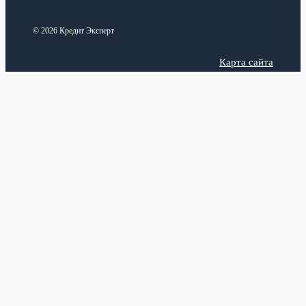
© 2026 Кредит Эксперт
Карта сайта
Политика конфиденциальности
Categories
Latest posts
Анализ рынка
Верификация аккаунта в
Вавада: зачем нужна и как
Виды кредитных продуктов
пройти проверку
17 июля,
Законодательная база
2026
Кредитная история
Ремонт роторных
воздуходувок и вакуумного
Общая
оборудования: диагностика,