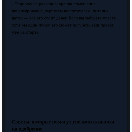
- Недооценка расходов: аренда помещения,
лицензирование, зарплаты воспитателям, питание
детей — всё это стоит денег. Если вы забудете учесть
хотя бы один пункт, это может погубить ваш проект
уже на старте.
Советы, которые помогут увеличить шансы
на одобрение