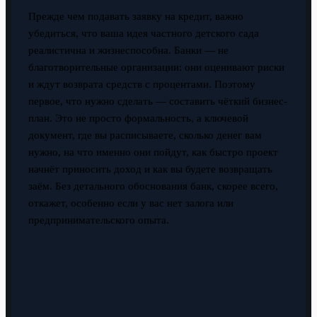
Прежде чем подавать заявку на кредит, важно
убедиться, что ваша идея частного детского сада
реалистична и жизнеспособна. Банки — не
благотворительные организации: они оценивают риски
и ждут возврата средств с процентами. Поэтому
первое, что нужно сделать — составить чёткий бизнес-
план. Это не просто формальность, а ключевой
документ, где вы расписываете, сколько денег вам
нужно, на что именно они пойдут, как быстро проект
начнёт приносить доход и как вы будете возвращать
заём. Без детального обоснования банк, скорее всего,
откажет, особенно если у вас нет залога или
предпринимательского опыта.