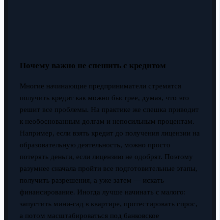
Почему важно не спешить с кредитом
Многие начинающие предприниматели стремятся
получить кредит как можно быстрее, думая, что это
решит все проблемы. На практике же спешка приводит
к необоснованным долгам и непосильным процентам.
Например, если взять кредит до получения лицензии на
образовательную деятельность, можно просто
потерять деньги, если лицензию не одобрят. Поэтому
разумнее сначала пройти все подготовительные этапы,
получить разрешения, а уже затем — искать
финансирование. Иногда лучше начинать с малого:
запустить мини-сад в квартире, протестировать спрос,
а потом масштабироваться под банковское