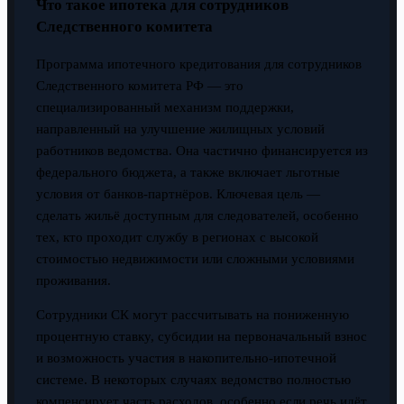
Что такое ипотека для сотрудников
Следственного комитета
Программа ипотечного кредитования для сотрудников
Следственного комитета РФ — это
специализированный механизм поддержки,
направленный на улучшение жилищных условий
работников ведомства. Она частично финансируется из
федерального бюджета, а также включает льготные
условия от банков-партнёров. Ключевая цель —
сделать жильё доступным для следователей, особенно
тех, кто проходит службу в регионах с высокой
стоимостью недвижимости или сложными условиями
проживания.
Сотрудники СК могут рассчитывать на пониженную
процентную ставку, субсидии на первоначальный взнос
и возможность участия в накопительно-ипотечной
системе. В некоторых случаях ведомство полностью
компенсирует часть расходов, особенно если речь идёт