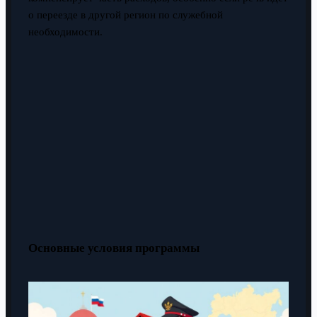
о переезде в другой регион по служебной
необходимости.
Основные условия программы