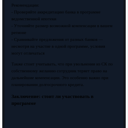
Рекомендации:
- Проверяйте аккредитацию банка в программе
ведомственной ипотеки
- Уточняйте размер возможной компенсации в вашем
регионе
- Сравнивайте предложения от разных банков —
несмотря на участие в одной программе, условия
могут отличаться
Также стоит учитывать, что при увольнении из СК по
собственному желанию сотрудник теряет право на
дальнейшие компенсации. Это особенно важно при
планировании долгосрочного кредита.
Заключение: стоит ли участвовать в
программе