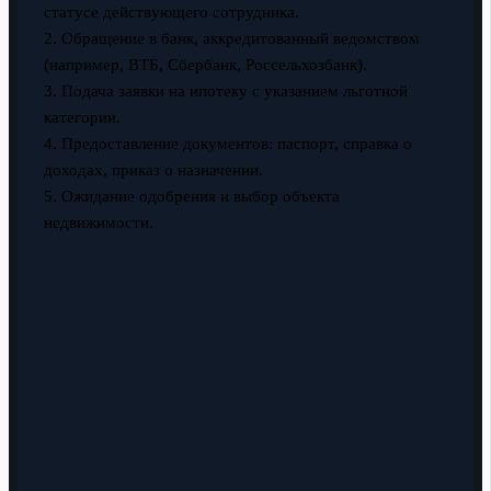
статусе действующего сотрудника.
2. Обращение в банк, аккредитованный ведомством
(например, ВТБ, Сбербанк, Россельхозбанк).
3. Подача заявки на ипотеку с указанием льготной
категории.
4. Предоставление документов: паспорт, справка о
доходах, приказ о назначении.
5. Ожидание одобрения и выбор объекта
недвижимости.