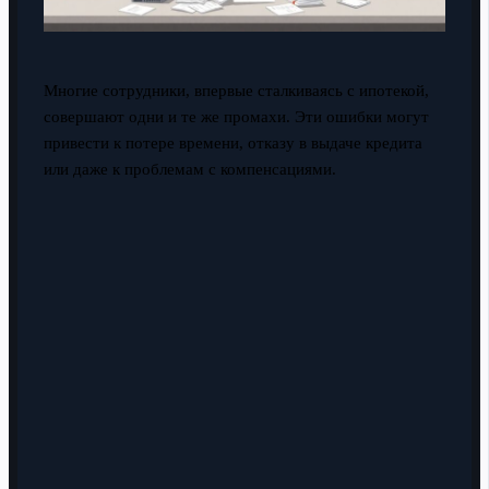
Многие сотрудники, впервые сталкиваясь с ипотекой,
совершают одни и те же промахи. Эти ошибки могут
привести к потере времени, отказу в выдаче кредита
или даже к проблемам с компенсациями.