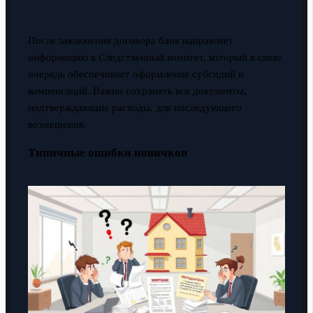
После заключения договора банк направляет
информацию в Следственный комитет, который в свою
очередь обеспечивает оформление субсидий и
компенсаций. Важно сохранять все документы,
подтверждающие расходы, для последующего
возмещения.
Типичные ошибки новичков