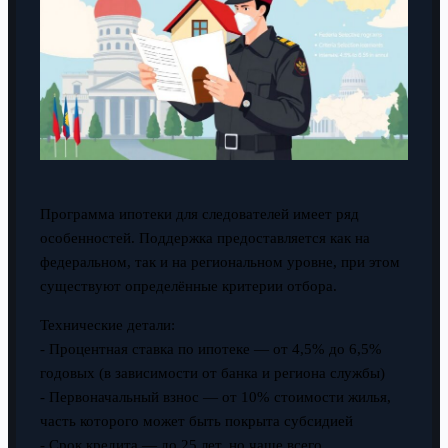
Программа ипотеки для следователей имеет ряд
особенностей. Поддержка предоставляется как на
федеральном, так и на региональном уровне, при этом
существуют определённые критерии отбора.
Технические детали:
- Процентная ставка по ипотеке — от 4,5% до 6,5%
годовых (в зависимости от банка и региона службы)
- Первоначальный взнос — от 10% стоимости жилья,
часть которого может быть покрыта субсидией
- Срок кредита — до 25 лет, но чаще всего