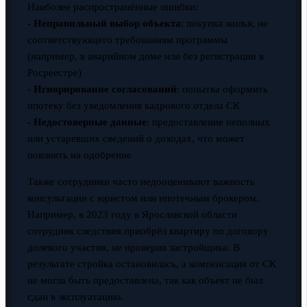
Наиболее распространённые ошибки:
-
Неправильный выбор объекта
: покупка жилья, не
соответствующего требованиям программы
(например, в аварийном доме или без регистрации в
Росреестре)
-
Игнорирование согласований
: попытка оформить
ипотеку без уведомления кадрового отдела СК
-
Недостоверные данные
: предоставление неполных
или устаревших сведений о доходах, что может
повлиять на одобрение
Также сотрудники часто недооценивают важность
консультации с юристом или ипотечным брокером.
Например, в 2023 году в Ярославской области
сотрудник следствия приобрёл квартиру по договору
долевого участия, не проверив застройщика. В
результате стройка остановилась, а компенсация от СК
не могла быть предоставлена, так как объект не был
сдан в эксплуатацию.