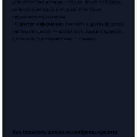
деле отсутствие истории — это как белый лист. Банку
не за что зацепиться, и он предпочтёт более
предсказуемого заемщика.
-
Скрытие информации.
Умолчать о других кредитах
или завысить доход — плохая идея. Банк всё проверит,
и если найдёт несоответствие — откажет.
Как повысить шансы на одобрение кредита