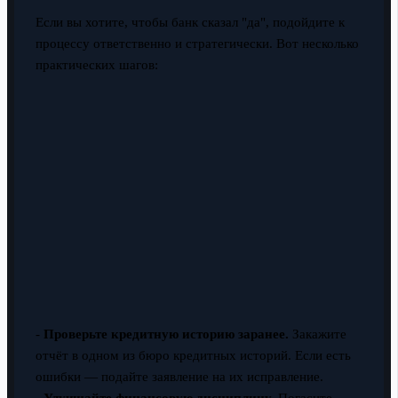
Если вы хотите, чтобы банк сказал "да", подойдите к
процессу ответственно и стратегически. Вот несколько
практических шагов:
-
Проверьте кредитную историю заранее.
Закажите
отчёт в одном из бюро кредитных историй. Если есть
ошибки — подайте заявление на их исправление.
-
Улучшайте финансовую дисциплину.
Погасите