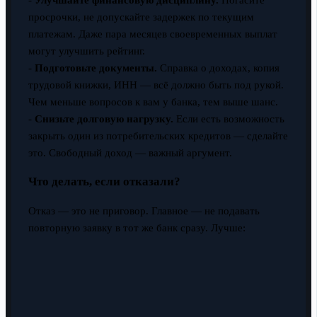
просрочки, не допускайте задержек по текущим
платежам. Даже пара месяцев своевременных выплат
могут улучшить рейтинг.
-
Подготовьте документы.
Справка о доходах, копия
трудовой книжки, ИНН — всё должно быть под рукой.
Чем меньше вопросов к вам у банка, тем выше шанс.
-
Снизьте долговую нагрузку.
Если есть возможность
закрыть один из потребительских кредитов — сделайте
это. Свободный доход — важный аргумент.
Что делать, если отказали?
Отказ — это не приговор. Главное — не подавать
повторную заявку в тот же банк сразу. Лучше: