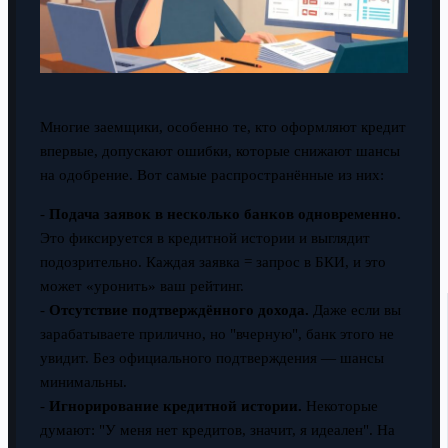
Многие заемщики, особенно те, кто оформляют кредит
впервые, допускают ошибки, которые снижают шансы
на одобрение. Вот самые распространённые из них:
-
Подача заявок в несколько банков одновременно.
Это фиксируется в кредитной истории и выглядит
подозрительно. Каждая заявка = запрос в БКИ, и это
может «уронить» ваш рейтинг.
-
Отсутствие подтверждённого дохода.
Даже если вы
зарабатываете прилично, но "вчерную", банк этого не
увидит. Без официального подтверждения — шансы
минимальны.
-
Игнорирование кредитной истории.
Некоторые
думают: "У меня нет кредитов, значит, я идеален". На