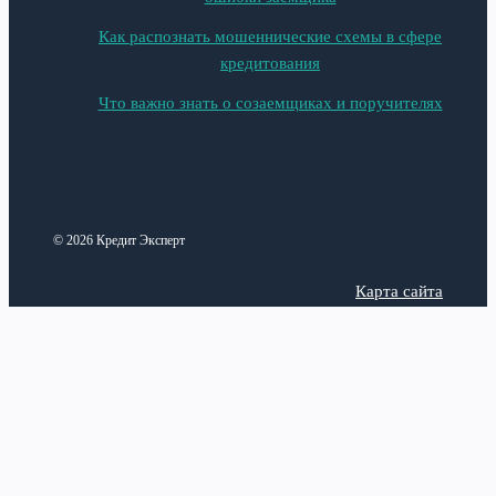
Как распознать мошеннические схемы в сфере
кредитования
Что важно знать о созаемщиках и поручителях
© 2026 Кредит Эксперт
Карта сайта
Политика конфиденциальности
Categories
Latest posts
Анализ рынка
Верификация аккаунта в