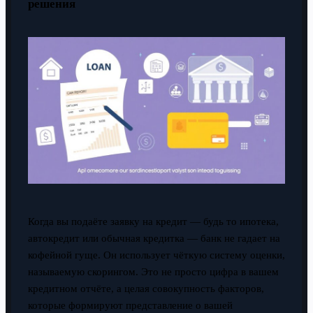
решения
Когда вы подаёте заявку на кредит — будь то ипотека,
автокредит или обычная кредитка — банк не гадает на
кофейной гуще. Он использует чёткую систему оценки,
называемую скорингом. Это не просто цифра в вашем
кредитном отчёте, а целая совокупность факторов,
которые формируют представление о вашей