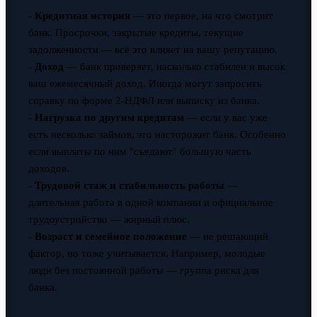
-
Кредитная история
— это первое, на что смотрит
банк. Просрочки, закрытые кредиты, текущие
задолженности — всё это влияет на вашу репутацию.
-
Доход
— банк проверяет, насколько стабилен и высок
ваш ежемесячный доход. Иногда могут запросить
справку по форме 2-НДФЛ или выписку из банка.
-
Нагрузка по другим кредитам
— если у вас уже
есть несколько займов, это насторожит банк. Особенно
если выплаты по ним "съедают" большую часть
доходов.
-
Трудовой стаж и стабильность работы
—
длительная работа в одной компании и официальное
трудоустройство — жирный плюс.
-
Возраст и семейное положение
— не решающий
фактор, но тоже учитывается. Например, молодые
люди без постоянной работы — группа риска для
банка.