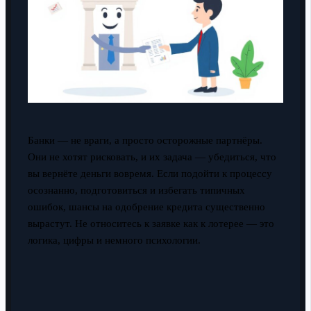
Банки — не враги, а просто осторожные партнёры.
Они не хотят рисковать, и их задача — убедиться, что
вы вернёте деньги вовремя. Если подойти к процессу
осознанно, подготовиться и избегать типичных
ошибок, шансы на одобрение кредита существенно
вырастут. Не относитесь к заявке как к лотерее — это
логика, цифры и немного психологии.